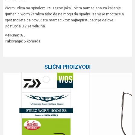
Worm udica sa spiralom. Izuzezno jaka i oštra namenjena za kašenje
gumenih worm varalica tako da ne mogu da spadnu sa vaše montaže a
opet možete da provučete mamac kroz najnepristupačnije delove.
Dostupna u više veličina.
Veličina: 3/0
Pakovanje: 5 komada
Karakteristika
Vrednost
Ime/Nadimak
Kategorija
Jig, worm i drop shot udice
SLIČNI PROIZVODI
Brend
Formax
Email
Poruka