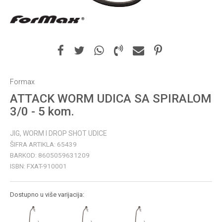
Formax
ATTACK WORM UDICA SA SPIRALOM
3/0 - 5 kom.
JIG, WORM I DROP SHOT UDICE
ŠIFRA ARTIKLA:
65439
BARKOD:
8605059631209
ISBN:
FXAT-910001
Dostupno u više varijacija: