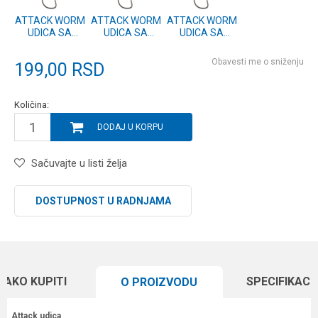
ATTACK WORM
ATTACK WORM
ATTACK WORM
UDICA SA
UDICA SA
UDICA SA
SPIRALOM 5/0
SPIRALOM 4/0
SPIRALOM 3/0
- 4 kom.
- 5 kom.
- 5 kom.
Obavesti me o sniženju
199,00
RSD
Količina:
DODAJ U KORPU
Sačuvajte u listi želja
DOSTUPNOST U RADNJAMA
KAKO KUPITI
SPECIFIKACI
O PROIZVODU
Attack udica