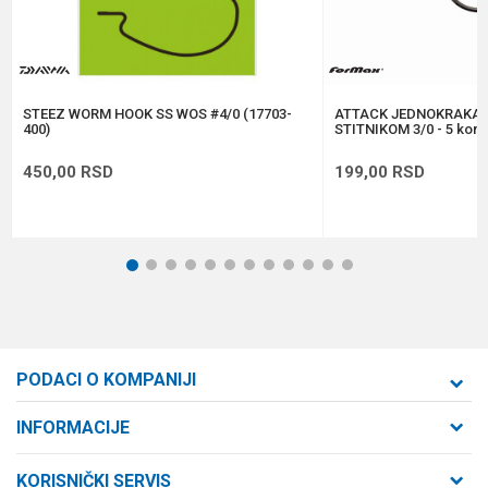
Anti-spam zaštita - izračunajte koliko je 9 - 4 :
POŠALJI
STEEZ WORM HOOK SS WOS #4/0 (17703-
ATTACK JEDNOKRAKA 
400)
STITNIKOM 3/0 - 5 kom
450,00
RSD
199,00
RSD
1
2
3
4
5
6
7
8
9
10
11
12
PODACI O KOMPANIJI
Formaxstore d.o.o
INFORMACIJE
O nama
Cara Dušana 47
KORISNIČKI SERVIS