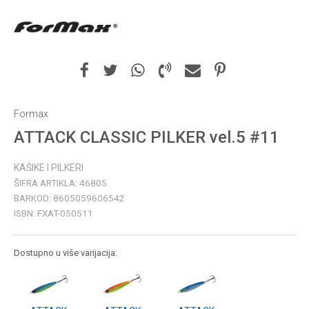
Formax
ATTACK CLASSIC PILKER vel.5 #11
KAŠIKE I PILKERI
ŠIFRA ARTIKLA:
46805
BARKOD:
8605059606542
ISBN:
FXAT-050511
Dostupno u više varijacija: