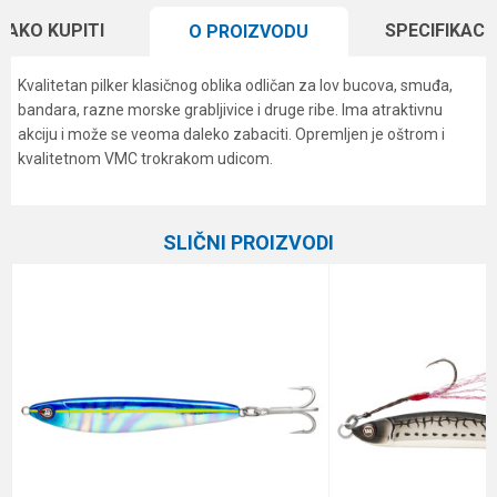
KAKO KUPITI
SPECIFIKACI
O PROIZVODU
Kvalitetan pilker klasičnog oblika odličan za lov bucova, smuđa,
bandara, razne morske grabljivice i druge ribe. Ima atraktivnu
akciju i može se veoma daleko zabaciti. Opremljen je oštrom i
kvalitetnom VMC trokrakom udicom.
Karakteristika
Vrednost
Ime/Nadimak
Kategorija
Kašike i pilkeri
SLIČNI PROIZVODI
Brend
Formax
Email
Dužina
7.5 cm
Težina
30 g
Poruka