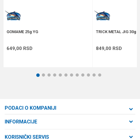
Anti-spam zaštita - izračunajte koliko je 4 + 1 :
POŠALJI
GOMAME 25g YG
TRICK METAL JIG 30g 
649,00
RSD
849,00
RSD
1
2
3
4
5
6
7
8
9
10
11
12
PODACI O KOMPANIJI
Formaxstore d.o.o
INFORMACIJE
O nama
Cara Dušana 47
KORISNIČKI SERVIS