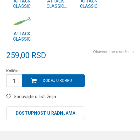
ATTACK
ATTACK
ATTACK
CLASSIC
CLASSIC
CLASSIC
PILKER vel.5
PILKER vel.5
PILKER vel.5
#12
#11
#10
ATTACK
CLASSIC
PILKER vel.5
#09
Obavesti me o sniženju
259,00
RSD
Količina:
DODAJ U KORPU
Sačuvajte u listi želja
DOSTUPNOST U RADNJAMA