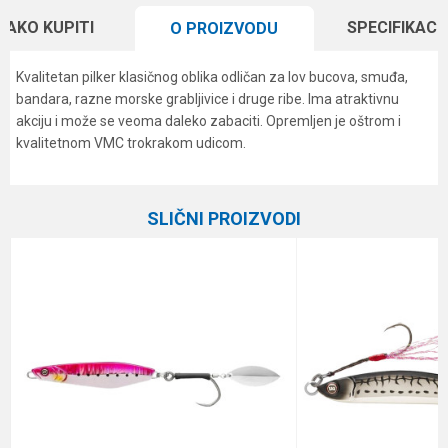
KAKO KUPITI
SPECIFIKACI
O PROIZVODU
Kvalitetan pilker klasičnog oblika odličan za lov bucova, smuđa,
bandara, razne morske grabljivice i druge ribe. Ima atraktivnu
akciju i može se veoma daleko zabaciti. Opremljen je oštrom i
kvalitetnom VMC trokrakom udicom.
Karakteristika
Vrednost
Ime/Nadimak
Kategorija
Kašike i pilkeri
SLIČNI PROIZVODI
Brend
Formax
Email
Težina
30 g
Poruka