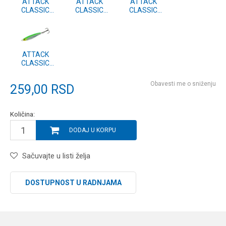
ATTACK
ATTACK
ATTACK
CLASSIC
CLASSIC
CLASSIC
PILKER vel.5
PILKER vel.5
PILKER vel.5
#12
#11
#10
ATTACK
CLASSIC
PILKER vel.5
#09
Obavesti me o sniženju
259,00
RSD
Količina:
DODAJ U KORPU
Sačuvajte u listi želja
DOSTUPNOST U RADNJAMA