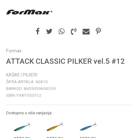
Formax
ATTACK CLASSIC PILKER vel.5 #12
KAŠIKE I PILKERI
ŠIFRA ARTIKLA:
46810
BARKOD:
8605059606559
ISBN:
FXAT-050512
Dostupno u više varijacija: