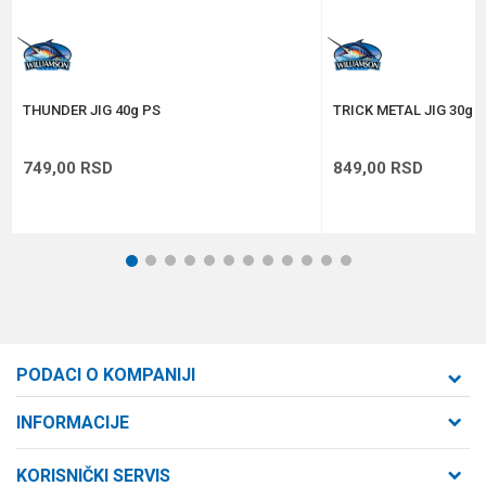
Anti-spam zaštita - izračunajte koliko je 4 + 1 :
POŠALJI
THUNDER JIG 40g PS
TRICK METAL JIG 30g 
749,00
RSD
849,00
RSD
1
2
3
4
5
6
7
8
9
10
11
12
PODACI O KOMPANIJI
Formaxstore d.o.o
INFORMACIJE
O nama
Cara Dušana 47
KORISNIČKI SERVIS