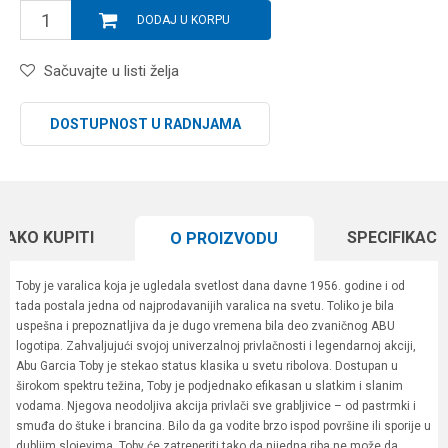
DODAJ U KORPU
Sačuvajte u listi želja
DOSTUPNOST U RADNJAMA
KAKO KUPITI
SPECIFIKACI
O PROIZVODU
Toby je varalica koja je ugledala svetlost dana davne 1956. godine i od
tada postala jedna od najprodavanijih varalica na svetu. Toliko je bila
uspešna i prepoznatljiva da je dugo vremena bila deo zvaničnog ABU
logotipa. Zahvaljujući svojoj univerzalnoj privlačnosti i legendarnoj akciji,
Abu Garcia Toby je stekao status klasika u svetu ribolova. Dostupan u
širokom spektru težina, Toby je podjednako efikasan u slatkim i slanim
vodama. Njegova neodoljiva akcija privlači sve grabljivice – od pastrmki i
smuđa do štuke i brancina. Bilo da ga vodite brzo ispod površine ili sporije u
dubljim slojevima, Toby će zatreperiti tako da nijedna riba ne može da