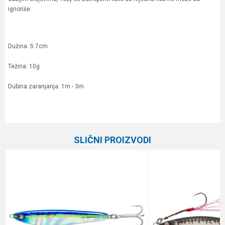
ignoriše.
Dužina: 5.7cm
Težina: 10g
Dubina zaranjanja: 1m - 3m
Karakteristika
Vrednost
Ime/Nadimak
Kategorija
Kašike i pilkeri
SLIČNI PROIZVODI
Brend
Abu Garcia
Email
Dužina
5.7 cm
Težina
10 g
Poruka