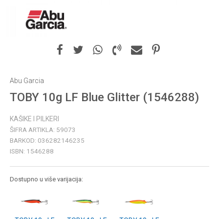
Abu Garcia
TOBY 10g LF Blue Glitter (1546288)
KAŠIKE I PILKERI
ŠIFRA ARTIKLA:
59073
BARKOD:
036282146235
ISBN:
1546288
Dostupno u više varijacija: