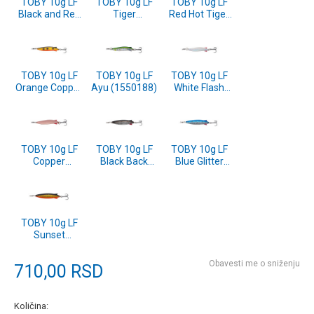
TOBY 10g LF
TOBY 10g LF
TOBY 10g LF
Black and Red
Tiger
Red Hot Tiger
(1640003)
(1640000)
(1550186)
TOBY 10g LF
TOBY 10g LF
TOBY 10g LF
Orange Copper
Ayu (1550188)
White Flash
Holo (1550189)
(1550185)
TOBY 10g LF
TOBY 10g LF
TOBY 10g LF
Copper
Black Back
Blue Glitter
(1550180)
Minnow
(1546288)
(1546290)
TOBY 10g LF
Sunset
(1546286)
Obavesti me o sniženju
710,00
RSD
Količina: