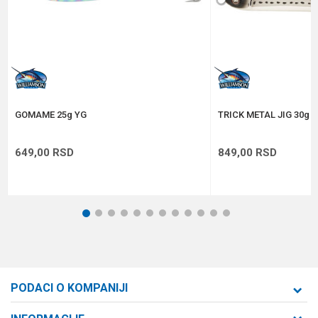
Anti-spam zaštita - izračunajte koliko je 2 + 3 :
POŠALJI
GOMAME 25g YG
TRICK METAL JIG 30g 
649,00
RSD
849,00
RSD
1
2
3
4
5
6
7
8
9
10
11
12
PODACI O KOMPANIJI
Formaxstore d.o.o