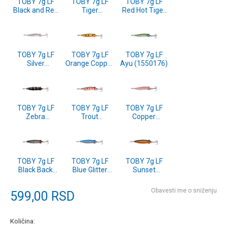
TOBY 7g LF
TOBY 7g LF
TOBY 7g LF
Black and Red
Tiger
Red Hot Tiger
(1639999)
(1639996)
(1550174)
TOBY 7g LF
TOBY 7g LF
TOBY 7g LF
Silver
Orange Copper
Ayu (1550176)
(1550167)
Holo (1550177)
TOBY 7g LF
TOBY 7g LF
TOBY 7g LF
Zebra
Trout
Copper
(1550171)
(1550170)
(1550168)
TOBY 7g LF
TOBY 7g LF
TOBY 7g LF
Black Back
Blue Glitter
Sunset
Minnow
(1546282)
(1546280)
(1546284)
Obavesti me o sniženju
599,00
RSD
Količina: