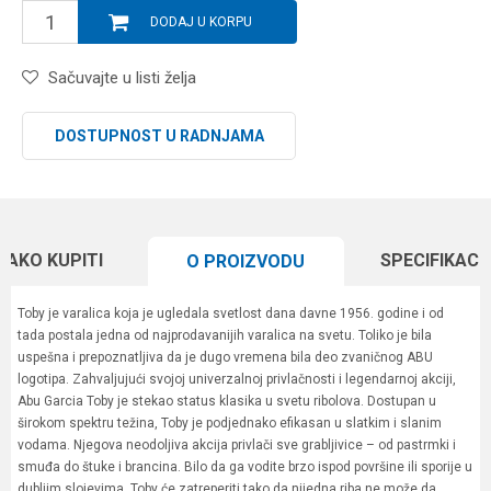
DODAJ U KORPU
Sačuvajte u listi želja
DOSTUPNOST U RADNJAMA
KAKO KUPITI
SPECIFIKACI
O PROIZVODU
Toby je varalica koja je ugledala svetlost dana davne 1956. godine i od
tada postala jedna od najprodavanijih varalica na svetu. Toliko je bila
uspešna i prepoznatljiva da je dugo vremena bila deo zvaničnog ABU
logotipa. Zahvaljujući svojoj univerzalnoj privlačnosti i legendarnoj akciji,
Abu Garcia Toby je stekao status klasika u svetu ribolova. Dostupan u
širokom spektru težina, Toby je podjednako efikasan u slatkim i slanim
vodama. Njegova neodoljiva akcija privlači sve grabljivice – od pastrmki i
smuđa do štuke i brancina. Bilo da ga vodite brzo ispod površine ili sporije u
dubljim slojevima, Toby će zatreperiti tako da nijedna riba ne može da