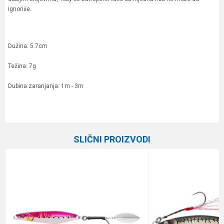
ignoriše.
Dužina: 5.7cm
Težina: 7g
Dubina zaranjanja: 1m - 3m
Karakteristika
Vrednost
Ime/Nadimak
Kategorija
Kašike i pilkeri
SLIČNI PROIZVODI
Brend
Abu Garcia
Email
Dužina
5.7 cm
Težina
7 g
Poruka