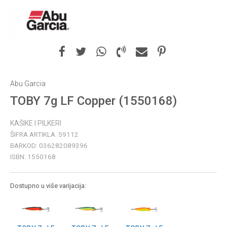
Abu Garcia
TOBY 7g LF Copper (1550168)
KAŠIKE I PILKERI
ŠIFRA ARTIKLA:
59112
BARKOD:
036282089396
ISBN:
1550168
Dostupno u više varijacija: