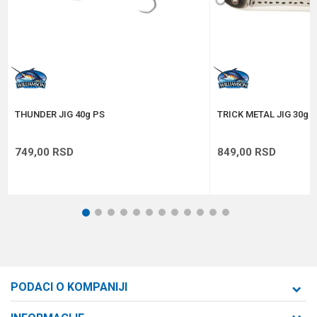
Anti-spam zaštita - izračunajte koliko je 6 - 1 :
POŠALJI
THUNDER JIG 40g PS
TRICK METAL JIG 30g 
749,00
RSD
849,00
RSD
1
2
3
4
5
6
7
8
9
10
11
12
PODACI O KOMPANIJI
Formaxstore d.o.o