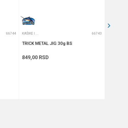
66744
KAŠIKE I PILKERI
66743
KAŠIKE I PILKERI
TRICK METAL JIG 30g BS
TRICK ME
849,00
RSD
799,00
R
DODAJ U KORPU