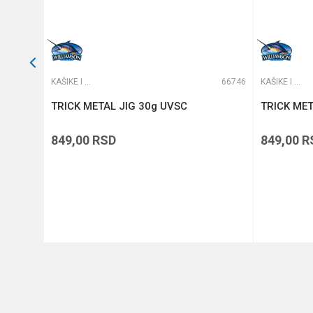
66735
KAŠIKE I PILKERI
66746
KAŠIKE I PILKERI
TRICK METAL JIG 30g UVSC
TRICK MET
849,00
RSD
849,00
R
DODAJ U KORPU