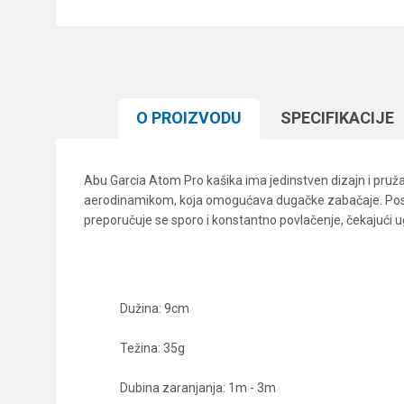
O PROIZVODU
SPECIFIKACIJЕ
Abu Garcia Atom Pro kašika ima jedinstven dizajn i pruža 
aerodinamikom, koja omogućava dugačke zabačaje. Poseb
preporučuje se sporo i konstantno povlačenje, čekajući u
Dužina: 9cm
Težina: 35g
Dubina zaranjanja: 1m - 3m