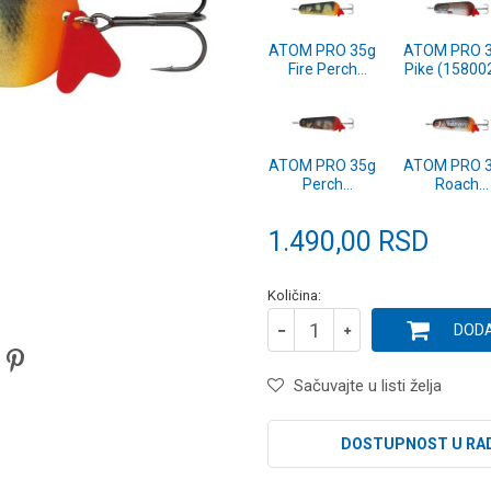
ATOM PRO 35g
ATOM PRO 
Fire Perch
Pike (15800
(1580727)
ATOM PRO 35g
ATOM PRO 
Perch
Roach
(1571141)
(1571140
1.490,00
RSD
Količina:
DODA
Sačuvajte u listi želja
DOSTUPNOST U RA