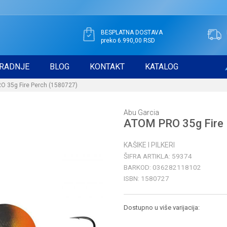
BESPLATNA DOSTAVA
preko 6.990,00 RSD
RADNJE
BLOG
KONTAKT
KATALOG
 35g Fire Perch (1580727)
Abu Garcia
ATOM PRO 35g Fire 
KAŠIKE I PILKERI
ŠIFRA ARTIKLA:
59374
BARKOD:
036282118102
ISBN:
1580727
Dostupno u više varijacija: