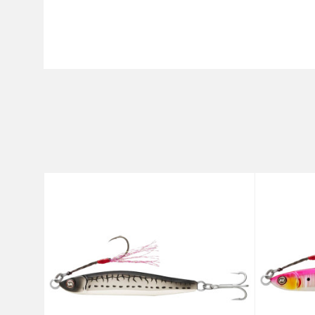
Karakteristika
Ime/Nadimak
Kategorija
Brend
Poruka
Dužina
Težina
Anti-spam zaštita - izračunaj
POŠALJI