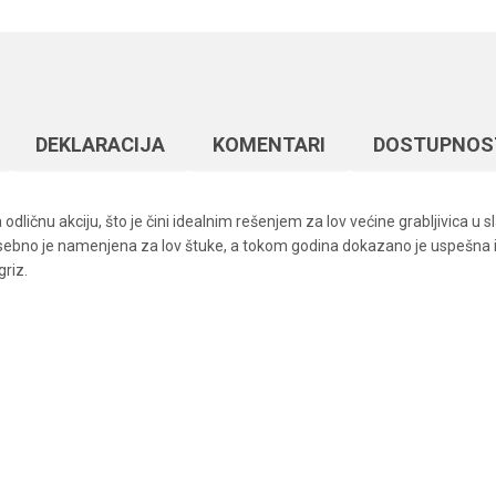
DEKLARACIJA
KOMENTARI
DOSTUPNOS
odličnu akciju, što je čini idealnim rešenjem za lov većine grabljivica 
no je namenjena za lov štuke, a tokom godina dokazano je uspešna i za
griz.