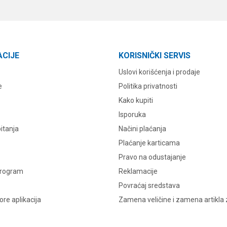
ACIJE
KORISNIČKI SERVIS
Uslovi korišćenja i prodaje
e
Politika privatnosti
Kako kupiti
Isporuka
itanja
Načini plaćanja
Plaćanje karticama
Pravo na odustajanje
program
Reklamacije
Povraćaj sredstava
re aplikacija
Zamena veličine i zamena artikla 