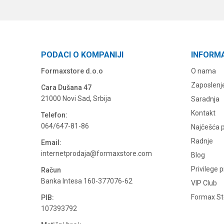
PODACI O KOMPANIJI
INFORM
Formaxstore d.o.o
O nama
Zaposlenj
Cara Dušana 47
21000 Novi Sad, Srbija
Saradnja
Kontakt
Telefon:
064/647-81-86
Najčešća p
Radnje
Email:
internetprodaja@formaxstore.com
Blog
Privilege 
Račun
Banka Intesa 160-377076-62
VIP Club
Formax Sto
PIB:
107393792