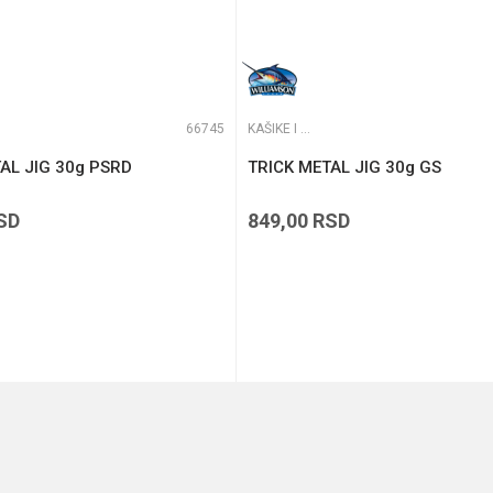
66745
KAŠIKE I PILKERI
AL JIG 30g PSRD
TRICK METAL JIG 30g GS
SD
849,00
RSD
DODAJ U KORPU
DODAJ U KORPU