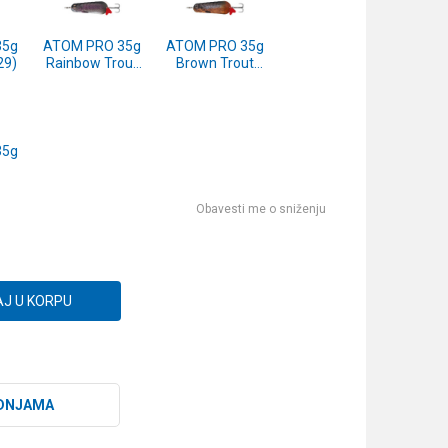
35g
ATOM PRO 35g
ATOM PRO 35g
29)
Rainbow Trout
Brown Trout
(1579948)
(1571142)
35g
)
Obavesti me o sniženju
J U KORPU
DNJAMA