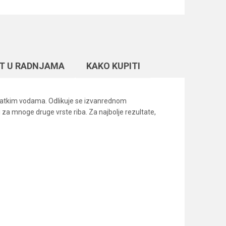
T U RADNJAMA
KAKO KUPITI
u slatkim vodama. Odlikuje se izvanrednom
 mnoge druge vrste riba. Za najbolje rezultate,