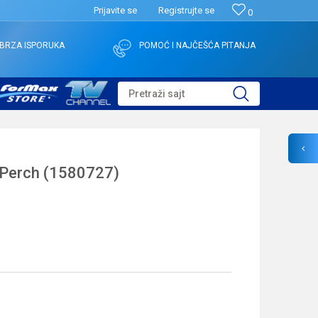
Prijavite se
Registrujte se
0
BRZA ISPORUKA
POMOĆ I NAJČEŠĆA PITANJA
Pretraži sajt
Perch (1580727)