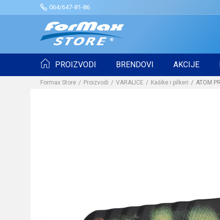
064/647-81-86
PROIZVODI
BRENDOVI
AKCIJE
Formax Store
Proizvodi
VARALICE
Kašike i pilkeri
ATOM PRO