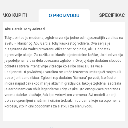
KAKO KUPITI
SPECIFIKACI
O PROIZVODU
Abu Garcia Toby Jointed
Toby Jointed je moderna, zglobna verzija jedne od najpoznatijih varalica na
svetu – klasičnog Abu Garcia Toby kašikastog voblera. Ova serija je
dizajnirana da zadrži proverenu efikasnost originala, ali uz dodatak
agresivnije akcije. Za razliku od klasične jednodelne kašike, Jointed verzija
je podeljena na dva dela povezana zglobom. Ovo joj daje dodatnu slobodu
pokreta i stvara intenzivnije vibracije koje ribe osećaju sa veće
udaljenosti. ri povlačenju, varalica se kreće izazovno, imitirajući ranjenu ili
dezorijentisanu ribicu. Zglobni rep dodatno "šamara" po vodi, što često
inicira napad čak i kod manje aktivnih grabljivica. Iako je zglobna, zadržala
je aerodinamičan oblik legendarne Toby kašike, što omogućava precizne i
veoma daleke izbačaje, čak i po vetrovitom vremenu. Svi modeli u seriji
dolaze opremljeni snažnim i oštrim trokrakim udicama koje su otporne na
koroziju, što ih čini pogodnim i za slatku i za slanu vodu.
Karakteristika
Vrednost
Ime/Nadimak
Kategorija
Kašike i pilkeri