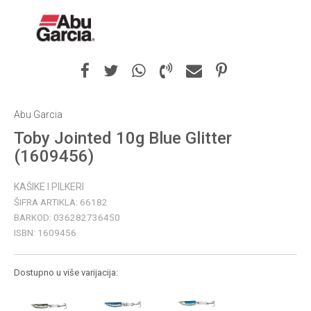
Abu Garcia
Toby Jointed 10g Blue Glitter
(1609456)
KAŠIKE I PILKERI
ŠIFRA ARTIKLA:
66182
BARKOD:
036282736450
ISBN:
1609456
Dostupno u više varijacija: