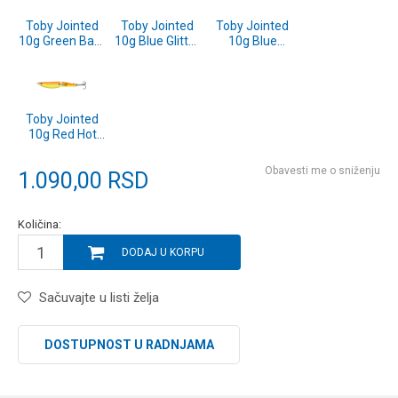
Toby Jointed
Toby Jointed
Toby Jointed
10g Green Back
10g Blue Glitter
10g Blue
Minnow
(1609456)
Sardine
(1609459)
(1609453)
Toby Jointed
10g Red Hot
Tiger
(1609452)
Obavesti me o sniženju
1.090,00
RSD
Količina:
DODAJ U KORPU
Sačuvajte u listi želja
DOSTUPNOST U RADNJAMA