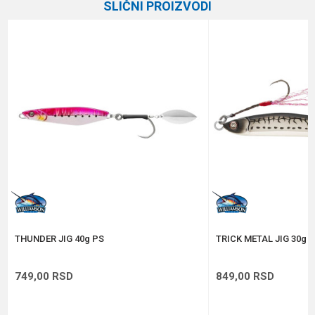
SLIČNI PROIZVODI
Brend
Abu Garcia
Email
Poruka
Anti-spam zaštita - izračunajte koliko je 9 - 4 :
POŠALJI
THUNDER JIG 40g PS
TRICK METAL JIG 30g 
749,00
RSD
849,00
RSD