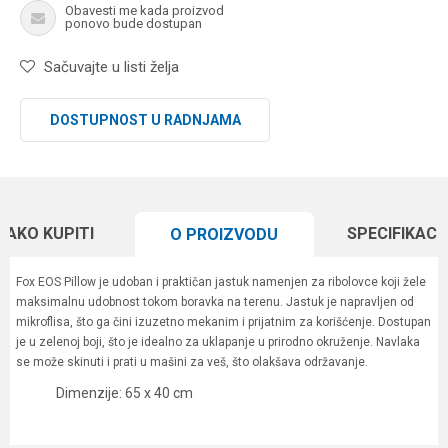
Obavesti me kada proizvod
ponovo bude dostupan
Sačuvajte u listi želja
DOSTUPNOST U RADNJAMA
KAKO KUPITI
SPECIFIKACI
O PROIZVODU
Fox EOS Pillow je udoban i praktičan jastuk namenjen za ribolovce koji žele
maksimalnu udobnost tokom boravka na terenu. Jastuk je napravljen od
mikroflisa, što ga čini izuzetno mekanim i prijatnim za korišćenje. Dostupan
je u zelenoj boji, što je idealno za uklapanje u prirodno okruženje. Navlaka
se može skinuti i prati u mašini za veš, što olakšava održavanje.
Dimenzije: 65 x 40 cm
Karakteristika
Vrednost
Ime/Nadimak