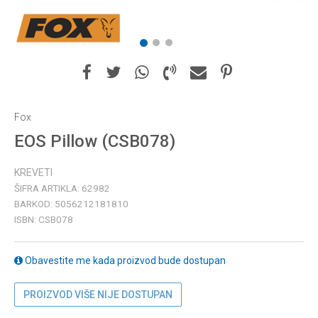
1
2
3
Fox
EOS Pillow (CSB078)
KREVETI
ŠIFRA ARTIKLA:
62982
BARKOD:
5056212181810
ISBN:
CSB078
Obavestite me kada proizvod bude dostupan
PROIZVOD VIŠE NIJE DOSTUPAN