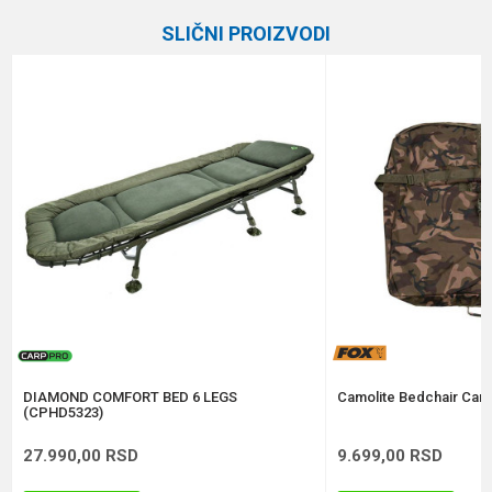
Kategorija
Kreveti
SLIČNI PROIZVODI
Brend
Fox
Email
Poruka
Anti-spam zaštita - izračunajte koliko je 2 + 3 :
POŠALJI
DIAMOND COMFORT BED 6 LEGS
Camolite Bedchair Car
(CPHD5323)
27.990,00
RSD
9.699,00
RSD