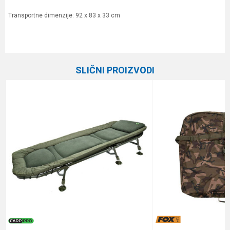
Transportne dimenzije: 92 x 83 x 33 cm
Karakteristika
Vrednost
Ime/Nadimak
Kategorija
Kreveti
SLIČNI PROIZVODI
Brend
Carp Pro
Email
Poruka
Anti-spam zaštita - izračunajte koliko je 9 - 4 :