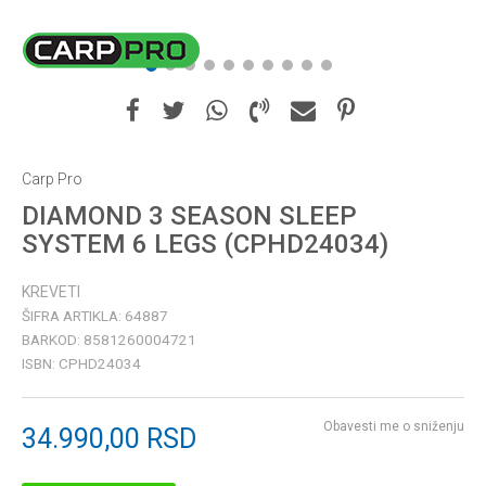
1
2
3
4
5
6
7
8
9
10
Carp Pro
DIAMOND 3 SEASON SLEEP
SYSTEM 6 LEGS (CPHD24034)
KREVETI
ŠIFRA ARTIKLA:
64887
BARKOD:
8581260004721
ISBN:
CPHD24034
Obavesti me o sniženju
34.990,00
RSD