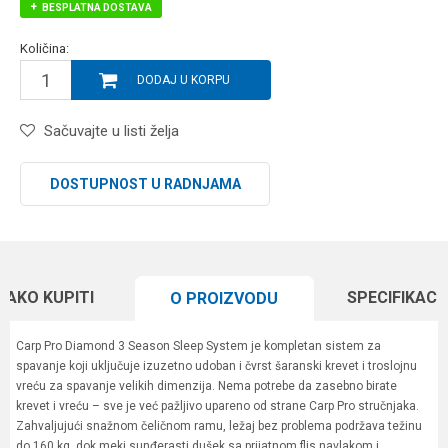
BESPLATNA DOSTAVA
Količina:
DODAJ U KORPU
Sačuvajte u listi želja
DOSTUPNOST U RADNJAMA
KAKO KUPITI
SPECIFIKACI
O PROIZVODU
Carp Pro Diamond 3 Season Sleep System je kompletan sistem za
spavanje koji uključuje izuzetno udoban i čvrst šaranski krevet i troslojnu
vreću za spavanje velikih dimenzija. Nema potrebe da zasebno birate
krevet i vreću – sve je već pažljivo upareno od strane Carp Pro stručnjaka.
Zahvaljujući snažnom čeličnom ramu, ležaj bez problema podržava težinu
do 160 kg, dok meki sunđerasti dušek sa prijatnom flis navlakom i