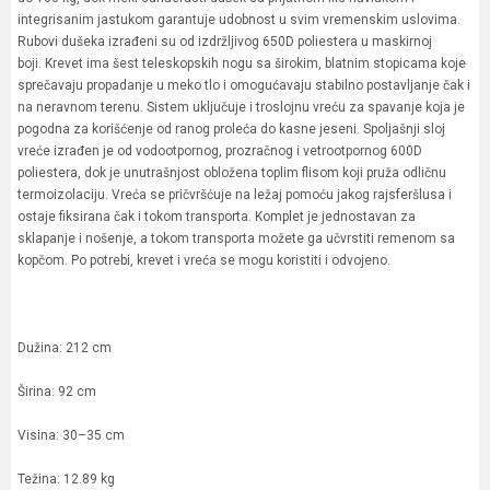
integrisanim jastukom garantuje udobnost u svim vremenskim uslovima.
Rubovi dušeka izrađeni su od izdržljivog 650D poliestera u maskirnoj
boji. Krevet ima šest teleskopskih nogu sa širokim, blatnim stopicama koje
sprečavaju propadanje u meko tlo i omogućavaju stabilno postavljanje čak i
na neravnom terenu. Sistem uključuje i troslojnu vreću za spavanje koja je
pogodna za korišćenje od ranog proleća do kasne jeseni. Spoljašnji sloj
vreće izrađen je od vodootpornog, prozračnog i vetrootpornog 600D
poliestera, dok je unutrašnjost obložena toplim flisom koji pruža odličnu
termoizolaciju. Vreća se pričvršćuje na ležaj pomoću jakog rajsferšlusa i
ostaje fiksirana čak i tokom transporta. Komplet je jednostavan za
sklapanje i nošenje, a tokom transporta možete ga učvrstiti remenom sa
kopčom. Po potrebi, krevet i vreća se mogu koristiti i odvojeno.
Dužina: 212 cm
Širina: 92 cm
Visina: 30–35 cm
Težina: 12.89 kg