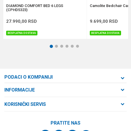
POŠALJI
DIAMOND COMFORT BED 6 LEGS
Camolite Bedchair Car
(CPHD5323)
27.990,00
RSD
9.699,00
RSD
BESPLATNA DOSTAVA
BESPLATNA DOSTAVA
1
2
3
4
5
6
PODACI O KOMPANIJI
Formaxstore d.o.o
INFORMACIJE
O nama
Cara Dušana 47
KORISNIČKI SERVIS
21000 Novi Sad, Srbija
Zaposlenje
Uslovi korišćenja i prodaje
Saradnja
Telefon:
PRATITE NAS
Politika privatnosti
064/647-81-86
Kontakt