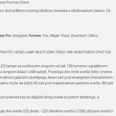
anici Formax Store.
o doći prilikom noćnog ribolova i boravka u ribolovačkom šatoru. Uz
arp Pro
, Energizer,
Formax
, Fox, Magic Trout, Quantum
i
Zebco
.
DHT97, HEAD LAMP MULTI (GM17036)
i
WR HEADTORCH CPHT103
.
 LED lampe sa svetlosnim snopom od čak 100 lumena i ugrađenom
s lampom dolazi i USB kablić
). Poseduju dve vrste svetla: belo i crveno.
ksimalnom jačinom osvetljenja, deset sati pod smanjenim intenzitetom i
malno može da izdrži 40 sati pod maksimalnom jačinom svetla i 80 sati
or pokreta koji će uključiti lampu kada se pokret detektuje, a
 dve svetle LED diode - LED (direktno svetlo) i COB (difuzno svetlo) i