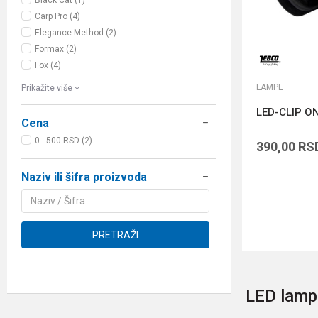
Black Cat (1)
Carp Pro (4)
Elegance Method (2)
Formax (2)
Fox (4)
LAMPE
Prikažite više
LED-CLIP O
Cena
0 - 500 RSD (2)
390,00
RS
Naziv ili šifra proizvoda
PRETRAŽI
LED lampe