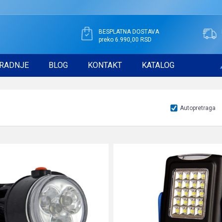
BESPLATNA DOSTAVA
preko 6.990,00 RSD
RADNJE
BLOG
KONTAKT
KATALOG
Autopretraga