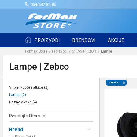
064/647-81-86
PROIZVODI
BRENDOVI
AKCIJE
Formax Store
Proizvodi
SITAN PRIBOR
Lampe
Lampe | Zebco
zebco
Virble, kopče i alkice
(2)
Lampe
(2)
Razne alatke
(4)
Resetujte filtere
Brend