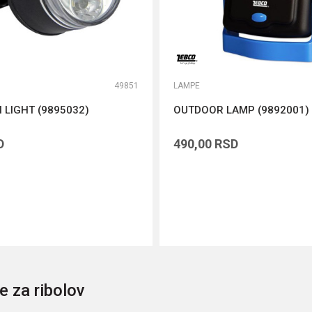
49851
LAMPE
N LIGHT (9895032)
OUTDOOR LAMP (9892001)
D
490,00
RSD
DODAJ U KORPU
DODAJ U KORPU
 za ribolov