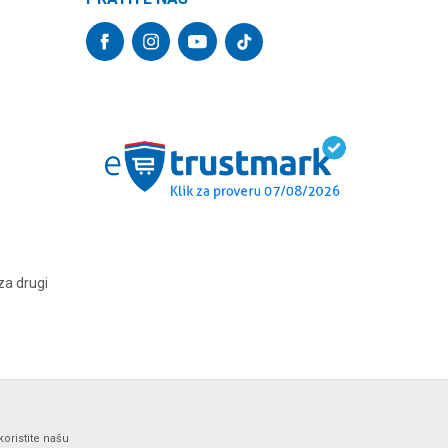
za drugi
koristite našu