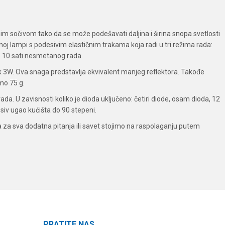
m sočivom tako da se može podešavati daljina i širina snopa svetlosti
oj lampi s podesivim elastičnim trakama koja radi u tri režima rada:
do 10 sati nesmetanog rada.
3W. Ova snaga predstavlja ekvivalent manjeg reflektora. Takođe
mo 75 g.
da. U zavisnosti koliko je dioda uključeno: četiri diode, osam dioda, 12
esiv ugao kućišta do 90 stepeni.
 a za sva dodatna pitanja ili savet stojimo na raspolaganju putem
PRATITE NAS