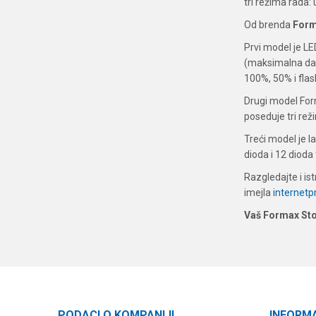
tri režima rada: u
Od brenda
For
Prvi model je LE
(maksimalna dalj
100%, 50% i flas
Drugi model For
poseduje tri rež
Treći model je l
dioda i 12 dioda
Razgledajte i is
imejla
internet
Vaš Formax St
PODACI O KOMPANIJI
INFORM