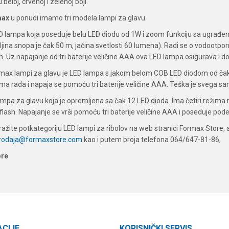
 beloj, crvenoj i zelenoj boji.
max
u ponudi imamo tri modela lampi za glavu.
D lampa koja poseduje belu LED diodu od 1W i zoom funkciju sa ugrađeni
ina snopa je čak 50 m, jačina svetlosti 60 lumena). Radi se o vodootporn
h. Uz napajanje od tri baterije veličine AAA ova LED lampa osigurava i 
max lampi za glavu je LED lampa s jakom belom COB LED diodom od čak 
ima rada i napaja se pomoću tri baterije veličine AAA. Teška je svega sa
ampa za glavu koja je opremljena sa čak 12 LED dioda. Ima četiri režima ra
 flash. Napajanje se vrši pomoću tri baterije veličine AAA i poseduje pod
tražite potkategoriju LED lampi za ribolov na web stranici Formax Store,
prodaja@formaxstore.com
kao i putem broja telefona 064/647-81-86,
ore
ACIJE
KORISNIČKI SERVIS