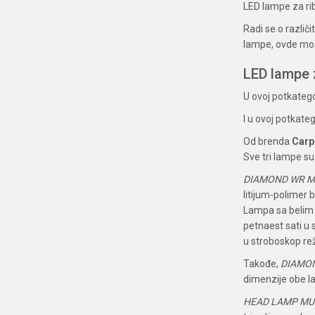
LED lampe za rib
Radi se o razli
lampe, ovde mož
LED lampe 
U ovoj potkatego
I u ovoj potkate
Od brenda
Carp
Sve tri lampe su
DIAMOND WR M
litijum-polimer 
Lampa sa belim s
petnaest sati u 
u stroboskop re
Takođe,
DIAMO
dimenzije obe 
HEAD LAMP MUL