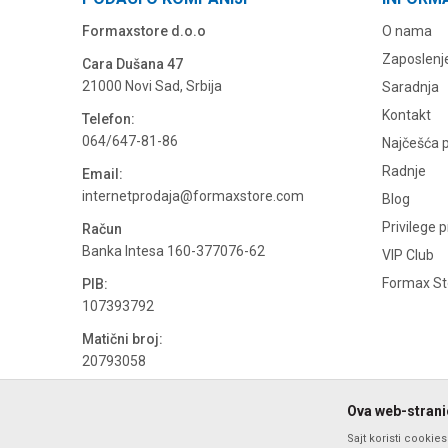
Formaxstore d.o.o
O nama
Zaposlenj
Cara Dušana 47
21000 Novi Sad, Srbija
Saradnja
Kontakt
Telefon:
064/647-81-86
Najčešća p
Radnje
Email:
internetprodaja@formaxstore.com
Blog
Privilege 
Račun
Banka Intesa 160-377076-62
VIP Club
Formax Sto
PIB:
107393792
Matični broj:
20793058
PDV broj
Ova web-stranic
694500884
Sajt koristi cookie