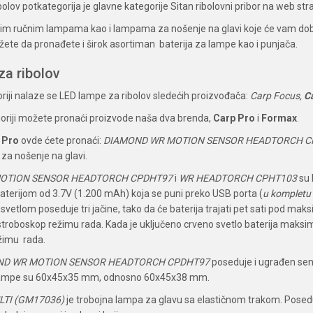
olov potkategorija je glavne kategorije Sitan ribolovni pribor na web str
čitim ručnim lampama kao i lampama za nošenje na glavi koje će vam dobr
ete da pronađete i širok asortiman baterija za lampe kao i punjača.
za ribolov
riji nalaze se LED lampe za ribolov sledećih proizvođača:
Carp Focus,
C
goriji možete pronaći proizvode naša dva brenda,
Carp Pro
i
Formax
.
 Pro
ovde ćete pronaći:
DIAMOND WR MOTION SENSOR HEADTORCH CP
 za nošenje na glavi.
OTION SENSOR HEADTORCH CPDHT97
i
WR HEADTORCH CPHT103
su
baterijom od 3.7V (1.200 mAh) koja se puni preko USB porta (
u kompletu 
vetlom poseduje tri jačine, tako da će baterija trajati pet sati pod ma
stroboskop režimu rada. Kada je uključeno crveno svetlo baterija maksi
žimu rada.
ND WR MOTION SENSOR HEADTORCH CPDHT97
poseduje i ugrađen senz
lampe su 60x45x35 mm, odnosno 60x45x38 mm.
TI (GM17036)
je trobojna lampa za glavu sa elastičnom trakom. Poseduje