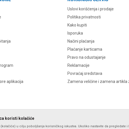
Uslovi korišćenja i prodaje
e
Politika privatnosti
Kako kupiti
Isporuka
itanja
Načini plaćanja
Plaćanje karticama
Pravo na odustajanje
program
Reklamacije
Povraćaj sredstava
re aplikacija
Zamena veličine i zamena artikla 
a koristi kolačiće
s (kolačiće) u cilju poboljšanja korisničkog iskustva. Ukoliko nastavite da pregledate i 