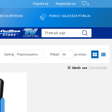
Prijavite se
Registrujte se
0
BRZA ISPORUKA
POMOĆ I NAJČEŠĆA PITANJA
Pretraži sajt
Sortiraj
Prikaži
po strani
2
proizvoda
Obriši sve