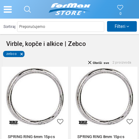
0
Filteri
Sortiraj
Virble, kopče i alkice | Zebco
zebco
2
proizvoda
Obriši sve
SPRING RING 6mm 15pcs
SPRING RING 8mm 15pcs