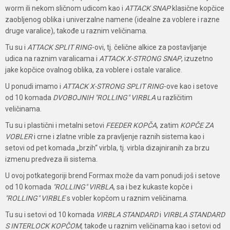
worm ili nekom sličnom udicom kao i
ATTACK SNAP
klasične kopčice
zaobljenog oblika i univerzalne namene (idealne za voblere i razne
druge varalice), takođe u raznim veličinama.
Tu su i
ATTACK SPLIT RING
-ovi, tj. čelične alkice za postavljanje
udica na raznim varalicama i
ATTACK X-STRONG SNAP
, izuzetno
jake kopčice ovalnog oblika, za voblere i ostale varalice.
U ponudi imamo i
ATTACK X-STRONG SPLIT RING
-ove kao i setove
od 10 komada
DVOBOJNIH "ROLLING" VIRBLA
u različitim
veličinama.
Tu su i plastični i metalni setovi
FEEDER KOPČA
, zatim
KOPČE ZA
VOBLER
i crne i zlatne vrible za pravljenje raznih sistema kao i
setovi od pet komada „brzih“ virbla, tj. virbla dizajniranih za brzu
izmenu predveza ili sistema.
U ovoj potkategoriji brend Formax može da vam ponudi još i setove
od 10 komada
"ROLLING"
VIRBLA
, sa i bez kukaste kopče i
"ROLLING"
VIRBLE
s vobler kopčom u raznim veličinama.
Tu su i setovi od 10 komada
VIRBLA STANDARD
i
VIRBLA STANDARD
S INTERLOCK KOPČOM
, takođe u raznim veličinama kao i setovi od