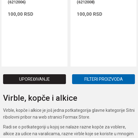
(6212006)
(6212008)
100,00
RSD
100,00
RSD
DODAJ U KORPU
DODAJ U KORPU
UPOREĐIVANJE
FILTERI PROIZVODA
Virble, kopče i alkice
Virble, kopče i alkice je još jedna potkategorija glavne kategorije Sitni
ribolovni pribor na web stranici Formax Store.
Radi se o potkategoriji u kojoj se nalaze razne kopče za voblere,
alkice za udice na varalicama, razne virble koje se koriste u mnogim