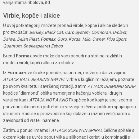
varijantama ribolova, itd.
Virble, kopče i alkice
U ovoj potkategoriji možete pronaći virble, kopče i alkice sledećih
proizvođača:
Berkley, Black Cat, Carp System, Cormoran, D-plast,
Daiwa, Dejan Plast,
Formax
, Guru, Korda, Milo, Owner, Plus Sport,
Quantum, Shakespeare
i
Zebco
.
Brend
Formax
ovde može da vam ponudi na stotine različitih
modela virbli, kopči i alkica za ribolov.
Iz
Formax-
ove široke ponude, na primer, možemo da izdvojimo
ATTACK BALL BEARING SWIVEL
virble s kugličnim ležajem, poznate
po svom kvalitetu i savršenoj rotaciji, zatim
ATTACK DIAMOND SNAP
kopčice "diamond" oblika namenjene kačenju voblera i drugih
varalica kao i
ATTACK NOT A KNOT
kopčice kod kojih je spoj veoma
pouzdan iako nema potrebe za vezanjem čvora prilikom spajanja sa
strunom. Radi se o proizvodima koji dolaze u raznim veličinama u
zavisnosti od vrste i namene.
Zatim, u ponudi imamo i
ATTACK SCREW IN SPIRAL
čelične spirale s
okcem koja se uvrće poput vijka u silikonac i koristi u kombinaciji s