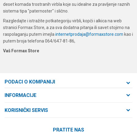
deset komada trostranih virbla koje su idealne za pravljenje raznih
sistema tipa "paternoster" i slično.
Razgledajte i istražite potkategoriju virbli, kopči i alkica na web
stranici Formax Store, a za sva dodatna pitanja ili savet stojimo na
raspolaganju putem imejla
internetprodaja@formaxstore.com
kao i
putem broja telefona 064/647-81-86,
Vaš Formax Store
PODACI O KOMPANIJI
Formaxstore d.o.o
INFORMACIJE
O nama
Cara Dušana 47
KORISNIČKI SERVIS
21000 Novi Sad, Srbija
Zaposlenje
Uslovi korišćenja i prodaje
Saradnja
Telefon:
PRATITE NAS
Politika privatnosti
064/647-81-86
Kontakt