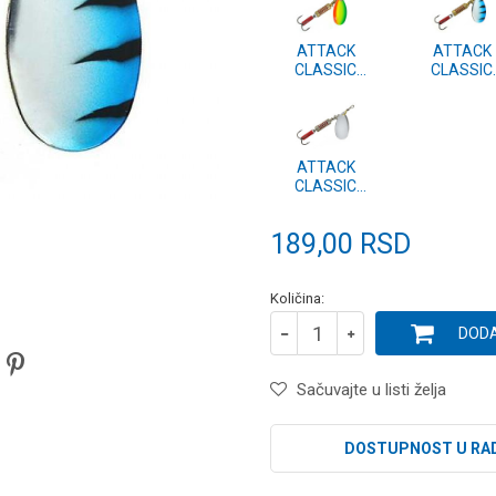
ATTACK
ATTACK
CLASSIC
CLASSIC
SPINNER vel.4
SPINNER vel
#05
#04
ATTACK
CLASSIC
SPINNER vel.4
#01
189,00
RSD
Količina:
DODA
Sačuvajte u listi želja
DOSTUPNOST U RA