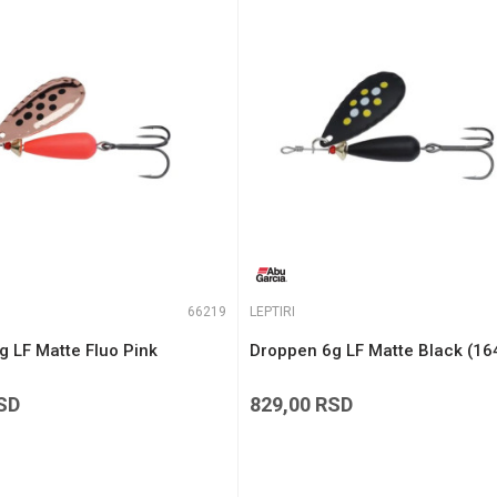
e koliko je 9 - 4 :
66219
LEPTIRI
 LF Matte Fluo Pink
Droppen 6g LF Matte Black (1
SD
829,00
RSD