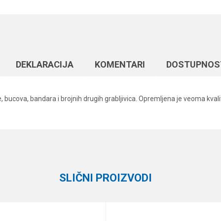
DEKLARACIJA
KOMENTARI
DOSTUPNOS
tuke, bucova, bandara i brojnih drugih grabljivica. Opremljena je veoma 
Vrednost
Email
Leptiri
Formax
SLIČNI PROIZVODI