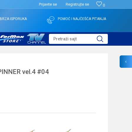
Prijavite se
Registrujte se
0
BRZA ISPORUKA
POMOĆ I NAJČEŠĆA PITANJA
Pretraži sajt
INNER vel.4 #04