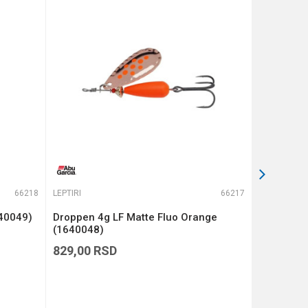
66218
LEPTIRI
66217
LEPTIRI
640049)
Droppen 4g LF Matte Fluo Orange
Droppen 4
(1640048)
(1640047
829,00
RSD
829,00
R