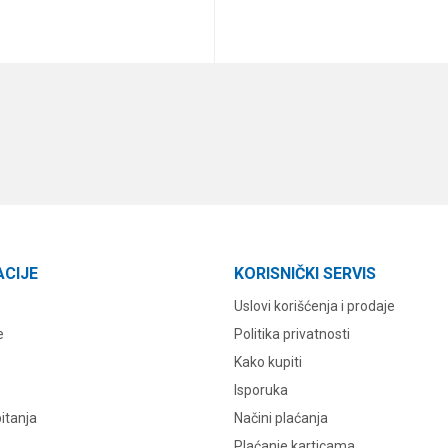
DODAJ U KORPU
DODAJ U KORPU
ACIJE
KORISNIČKI SERVIS
Uslovi korišćenja i prodaje
e
Politika privatnosti
Kako kupiti
Isporuka
itanja
Načini plaćanja
Plaćanje karticama