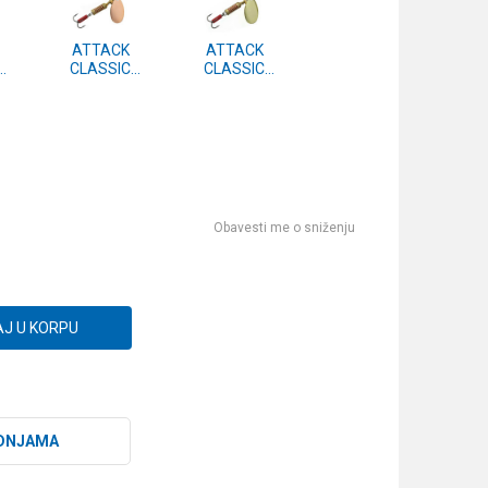
ATTACK
ATTACK
CLASSIC
CLASSIC
.4
SPINNER vel.4
SPINNER vel.4
#03
#02
Obavesti me o sniženju
J U KORPU
DNJAMA