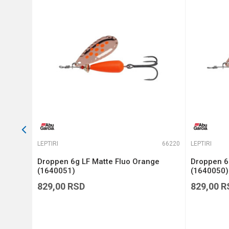
Anti-spam zaštita - izračunajt
POŠALJI
63634
LEPTIRI
66220
LEPTIRI
Droppen 6g LF Matte Fluo Orange
Droppen 6g
(1640051)
(1640050)
829,00
RSD
829,00
R