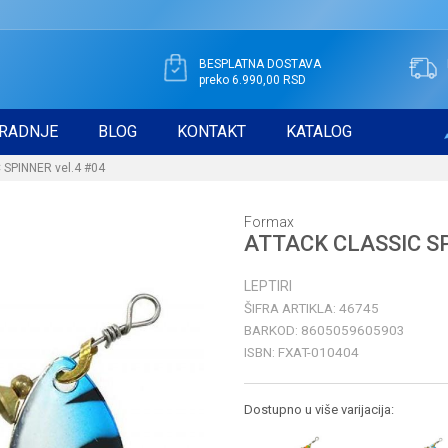
BESPLATNA DOSTAVA
preko 6.990,00 RSD
RADNJE
BLOG
KONTAKT
KATALOG
SPINNER vel.4 #04
Formax
ATTACK CLASSIC SP
LEPTIRI
ŠIFRA ARTIKLA:
46745
BARKOD:
8605059605903
ISBN:
FXAT-010404
Dostupno u više varijacija: