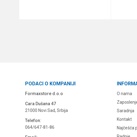
DODAJ U KORPU
PODACI O KOMPANIJI
INFORM
Formaxstore d.o.o
O nama
Zaposlenj
Cara Dušana 47
21000 Novi Sad, Srbija
Saradnja
Kontakt
Telefon:
064/647-81-86
Najčešća p
Radnje