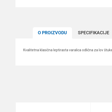
O PROIZVODU
SPECIFIKACIJЕ
Kvalitetna klasična leptirasta varalica odlična za lov š
Karakteristika
Ime/Nadimak
Kategorija
Brend
Poruka