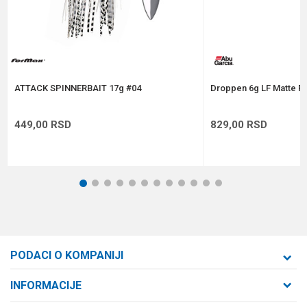
Anti-spam zaštita - izračunajte koliko je 4 + 1 :
POŠALJI
ATTACK SPINNERBAIT 17g #04
Droppen 6g LF Matte Fl
449,00
RSD
829,00
RSD
1
2
3
4
5
6
7
8
9
10
11
12
PODACI O KOMPANIJI
Formaxstore d.o.o
INFORMACIJE