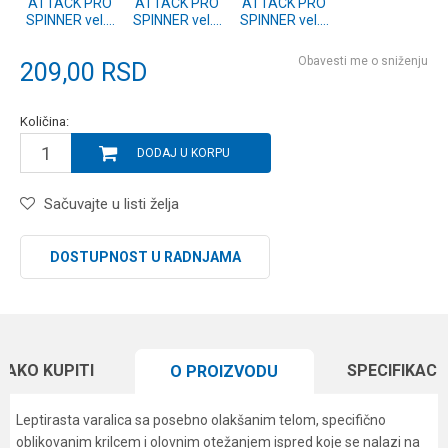
ATTACK PRO
ATTACK PRO
ATTACK PRO
SPINNER vel.2
SPINNER vel.2
SPINNER vel.2
#05
#02
#01
Obavesti me o sniženju
209,00
RSD
Količina:
DODAJ U KORPU
Sačuvajte u listi želja
DOSTUPNOST U RADNJAMA
KAKO KUPITI
SPECIFIKACI
O PROIZVODU
Leptirasta varalica sa posebno olakšanim telom, specifično
oblikovanim krilcem i olovnim otežanjem ispred koje se nalazi na