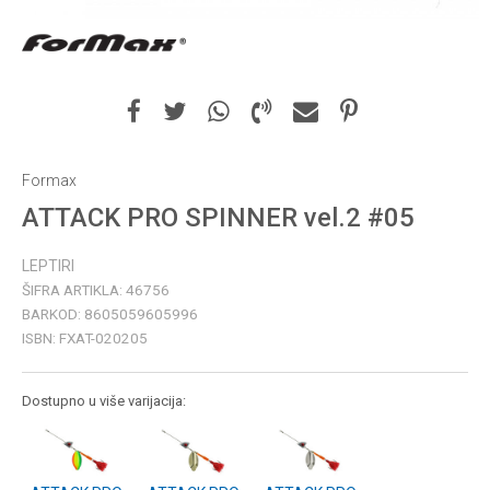
Formax
ATTACK PRO SPINNER vel.2 #05
LEPTIRI
ŠIFRA ARTIKLA:
46756
BARKOD:
8605059605996
ISBN:
FXAT-020205
Dostupno u više varijacija: