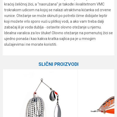
kraćoj čeličnoj žici, a "naoružana" je takođe i kvalitetnom VMC
trokrakom udicom na kojoj se nalazi atraktivna kićanka od crvene
vunice. Otežanje se može skinuti po potrebi čime dobijate leptir
koji možete vrlo sporo vući u plitkoj vodi, a ako vam treba dalji
zabačaj ili je voda dublja - ostavite olovno otežanje u njemu.
Idealna varalica za lov štuke! Olovno otežanje na pomenutoj žici se
ujedno ponaša i kao kakva kratka sajlica pa je u mnogim
slučajevima i ne morate koristiti.
Karakteristika
Vrednost
Ime/Nadimak
Kategorija
Leptiri
SLIČNI PROIZVODI
Brend
Formax
Email
Težina
16.3 g
Veličina
2
Poruka