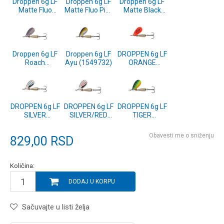
Droppen 6g LF
Droppen 6g LF
Droppen 6g LF
Matte Fluo
Matte Fluo Pink
Matte Black
Orange
(1640050)
(1640049)
(1640051)
Droppen 6g LF
Droppen 6g LF
DROPPEN 6g LF
Roach
Ayu (1549732)
ORANGE
(1549735)
(1549727)
DROPPEN 6g LF
DROPPEN 6g LF
DROPPEN 6g LF
SILVER
SILVER/RED
TIGER
(1549724)
MARKS
(1549726)
(1549728)
Obavesti me o sniženju
829,00
RSD
Količina:
DODAJ U KORPU
Sačuvajte u listi želja