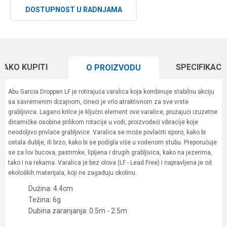
DOSTUPNOST U RADNJAMA
KAKO KUPITI
SPECIFIKACI
O PROIZVODU
Abu Garcia Droppen LF je rotirajuća varalica koja kombinuje stabilnu akciju
sa savremenim dizajnom, čineći je vrlo atraktivnom za sve vrste
grabljivica. Lagano krilce je ključni element ove varalice, pružajući izuzetne
dinamičke osobine prilikom rotacije u vodi, proizvodeći vibracije koje
neodoljivo privlače grabljivice. Varalica se može povlačiti sporo, kako bi
ostala dublje, ili brzo, kako bi se podigla više u vodenom stubu. Preporučuje
se za lov bucova, pastrmke, lipljena i drugih grabljivica, kako na jezerima,
tako i na rekama. Varalica je bez olova (LF - Lead Free) i napravljena je od
ekoloških materijala, koji ne zagađuju okolinu.
Dužina: 4.4cm
Težina: 6g
Dubina zaranjanja: 0.5m - 2.5m