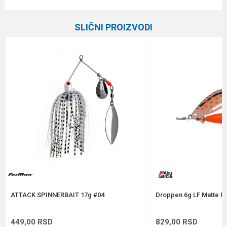
Karakteristika
Vrednost
Ime/Nadimak
Kategorija
Leptiri
SLIČNI PROIZVODI
Brend
Abu Garcia
Email
Poruka
Anti-spam zaštita - izračunajte koliko je 2 + 3 :
POŠALJI
ATTACK SPINNERBAIT 17g #04
Droppen 6g LF Matte Fl
449,00
RSD
829,00
RSD