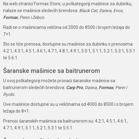
Na web stranici Formax Store, u potkategoriji mašinice za dubinku,
nalaze se mašinice sledećih brendova:
Black Cat, Daiwa, Evox,
Formax
, Penn i Zebco
.
Radi se o mašinicama veličina od 2000 do 8500 i brojem ležaja do
7+1.
Što se tiče prenosa, dostupne su mašinice za dubinku s prenosima:
4.2:1, 4.3:1, 4.5:1, 4.6:1, 4.7:1, 4.8:1, 4.9:1, 5.0:1, 5.1:1, 5.2:1, 5.3:1, 5.5:1
te 5.6:1.
Šaranske mašinice sa baitrunerom
U ovoj potkategoriji možete pronaći šaranske mašinice sa
baitrunerom sledećih brendova:
Carp Pro
, Daiwa,
Formax
, Penn i
Ryobi
.
Ove mašinice dostupne su u veličinama od 4000 do 8500 i s brojem
ležaja do 8+1.
Prenosi šaranskih mašinica sa baitrunerom su: 4.2:1, 4.5:1, 4.6:1,
4.7:1, 4.9:1, 5.1:1, 5.2:1, 5.3:1 te 5.5:1.