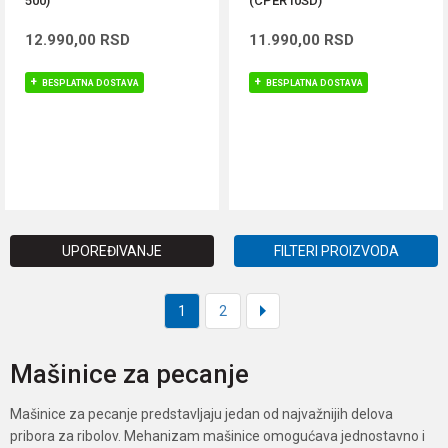
500)
(CPER10SD)
12.990,00
RSD
11.990,00
RSD
BESPLATNA DOSTAVA
BESPLATNA DOSTAVA
DODAJ U KORPU
DODAJ U KORPU
UPOREĐIVANJE
FILTERI PROIZVODA
1
2
Mašinice za pecanje
Mašinice za pecanje predstavljaju jedan od najvažnijih delova
pribora za ribolov. Mehanizam mašinice omogućava jednostavno i