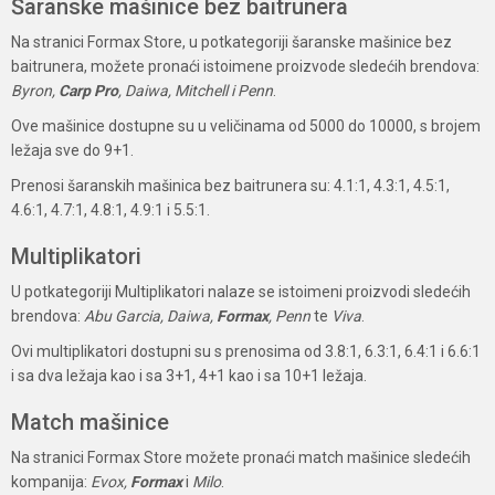
Šaranske mašinice bez baitrunera
Na stranici Formax Store, u potkategoriji šaranske mašinice bez
baitrunera, možete pronaći istoimene proizvode sledećih brendova:
Byron,
Carp Pro
, Daiwa, Mitchell i Penn
.
Ove mašinice dostupne su u veličinama od 5000 do 10000, s brojem
ležaja sve do 9+1.
Prenosi šaranskih mašinica bez baitrunera su: 4.1:1, 4.3:1, 4.5:1,
4.6:1, 4.7:1, 4.8:1, 4.9:1 i 5.5:1.
Multiplikatori
U potkategoriji Multiplikatori nalaze se istoimeni proizvodi sledećih
brendova:
Abu Garcia, Daiwa,
Formax
, Penn
te
Viva
.
Ovi multiplikatori dostupni su s prenosima od 3.8:1, 6.3:1, 6.4:1 i 6.6:1
i sa dva ležaja kao i sa 3+1, 4+1 kao i sa 10+1 ležaja.
Match mašinice
Na stranici Formax Store možete pronaći match mašinice sledećih
kompanija:
Evox,
Formax
i
Milo
.