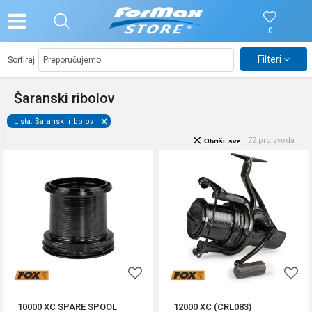
0
Filteri
Sortiraj
Šaranski ribolov
Lista: Šaranski ribolov
72
proizvoda
Obriši sve
10000 XC SPARE SPOOL
12000 XC (CRL083)