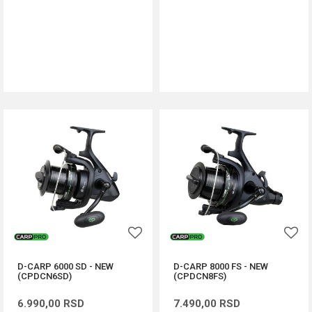
DODAJ U KORPU
DODAJ U KORPU
D-CARP 6000 SD - NEW
D-CARP 8000 FS - NEW
(CPDCN6SD)
(CPDCN8FS)
6.990,00
RSD
7.490,00
RSD