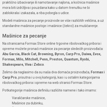
praktično izbacivanje ili namotavanje najlona, a kočnica mašinice
mora biti izdržljiva i pouzdana kako u datom trenutku ne bi
zablokirala i zakazala, a riba pobegla s udice.
Modeli mašinica za pecanje proizvode se više različitih veličina, a uz
standardne mašinice postoje i mašinice (čekrci) za mušičarenje.
Mašinice za pecanje
Na stranicama Formax Store online trgovine ribolovačkog pribora i
opreme možete pronaći mašinice za pecanje sledećih proizvođača:
Abu Garcia, Black Cat, Browning, Byron, Carp Pro, Daiwa, Evox,
Formax, Milo, Mitchell, Penn, Preston, Quantum, Ryobi,
Shakespeare, Viva
i
Zebco
.
Želimo da naglasimo da su naša dva domaća proizvođača,
Formax i
Carp Pro
, prisutna i u ovoj kategoriji, kao i u ostalim kategorijama
ribolovačkog pribora i opreme na web stranici Formax Store.
Potkategorije mašinica definišu različite namene i tako imamo:
Varaličarske mašinice,
Mašinice za dubinku,