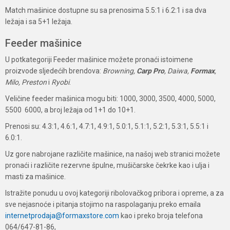
Match mašinice dostupne su sa prenosima 5.5:1 i 6.2:1 i sa dva
ležaja i sa 5+1 ležaja.
Feeder mašinice
U potkategoriji Feeder mašinice možete pronaći istoimene
proizvode sljedećih brendova:
Browning,
Carp Pro
, Daiwa,
Formax
,
Milo, Preston
i
Ryobi
.
Veličine feeder mašinica mogu biti: 1000, 3000, 3500, 4000, 5000,
5500 6000, a broj ležaja od 1+1 do 10+1.
Prenosi su: 4.3:1, 4.6:1, 4.7:1, 4.9:1, 5.0:1, 5.1:1, 5.2:1, 5.3:1, 5.5:1 i
6.0:1.
Uz gore nabrojane različite mašinice, na našoj web stranici možete
pronaći i različite rezervne špulne, mušičarske čekrke kao i ulja i
masti za mašinice.
Istražite ponudu u ovoj kategoriji ribolovačkog pribora i opreme, a za
sve nejasnoće i pitanja stojimo na raspolaganju preko emaila
internetprodaja@formaxstore.com
kao i preko broja telefona
064/647-81-86,