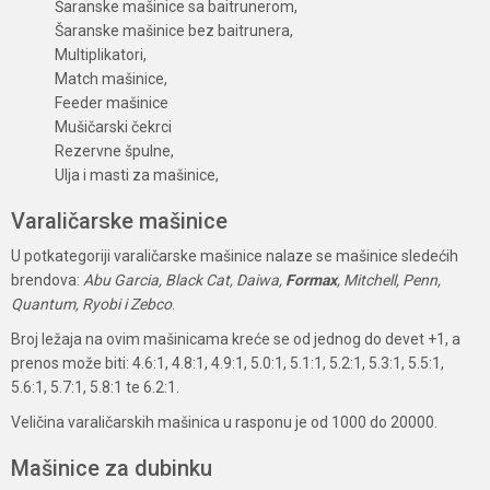
Šaranske mašinice sa baitrunerom,
Šaranske mašinice bez baitrunera,
Multiplikatori,
Match mašinice,
Feeder mašinice
Mušičarski čekrci
Rezervne špulne,
Ulja i masti za mašinice,
Varaličarske mašinice
U potkategoriji varaličarske mašinice nalaze se mašinice sledećih
brendova:
Abu Garcia, Black Cat, Daiwa,
Formax
, Mitchell, Penn,
Quantum, Ryobi i Zebco
.
Broj ležaja na ovim mašinicama kreće se od jednog do devet +1, a
prenos može biti: 4.6:1, 4.8:1, 4.9:1, 5.0:1, 5.1:1, 5.2:1, 5.3:1, 5.5:1,
5.6:1, 5.7:1, 5.8:1 te 6.2:1.
Veličina varaličarskih mašinica u rasponu je od 1000 do 20000.
Mašinice za dubinku