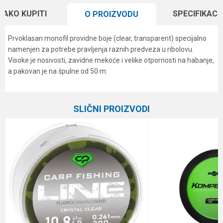
KAKO KUPITI
SPECIFIKACI
O PROIZVODU
Prvoklasan monofil providne boje (clear, transparent) specijalno
namenjen za potrebe pravljenja raznih predveza u ribolovu.
Visoke je nosivosti, zavidne mekoće i velike otpornosti na habanje,
a pakovan je na špulne od 50 m.
Karakteristika
Vrednost
Ime/Nadimak
Kategorija
Monofili
SLIČNI PROIZVODI
Brend
Formax
Email
Dužina
50 m
Nosivost
2.0 kg
Poruka
Prečnik
0.12 mm