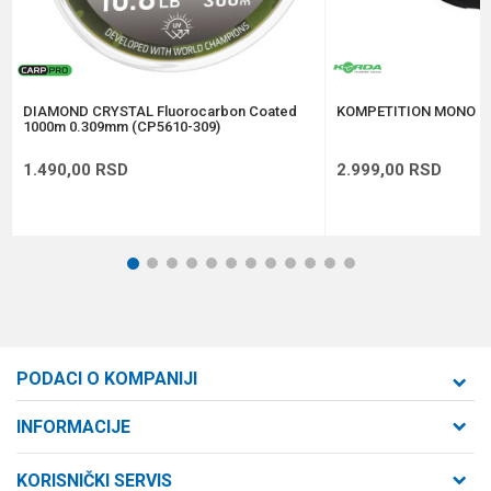
Anti-spam zaštita - izračunajte koliko je 9 - 4 :
POŠALJI
DIAMOND CRYSTAL Fluorocarbon Coated
KOMPETITION MONO 0
1000m 0.309mm (CP5610-309)
1.490,00
RSD
2.999,00
RSD
1
2
3
4
5
6
7
8
9
10
11
12
PODACI O KOMPANIJI
Formaxstore d.o.o
INFORMACIJE
O nama
Cara Dušana 47
KORISNIČKI SERVIS