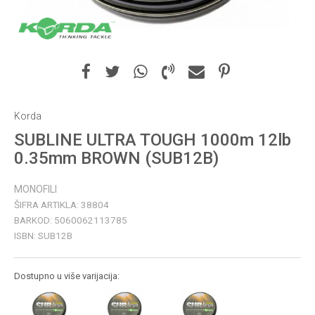
Korda
SUBLINE ULTRA TOUGH 1000m 12lb
0.35mm BROWN (SUB12B)
MONOFILI
ŠIFRA ARTIKLA:
38804
BARKOD:
5060062113785
ISBN:
SUB12B
Dostupno u više varijacija: