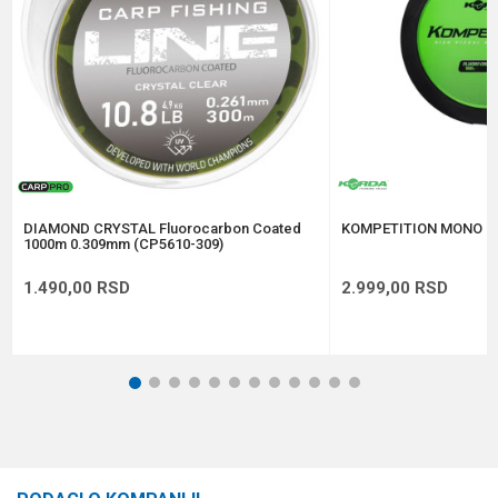
Anti-spam zaštita - izračunajte koliko je 4 + 1 :
POŠALJI
DIAMOND CRYSTAL Fluorocarbon Coated
KOMPETITION MONO 0
1000m 0.309mm (CP5610-309)
1.490,00
RSD
2.999,00
RSD
1
2
3
4
5
6
7
8
9
10
11
12