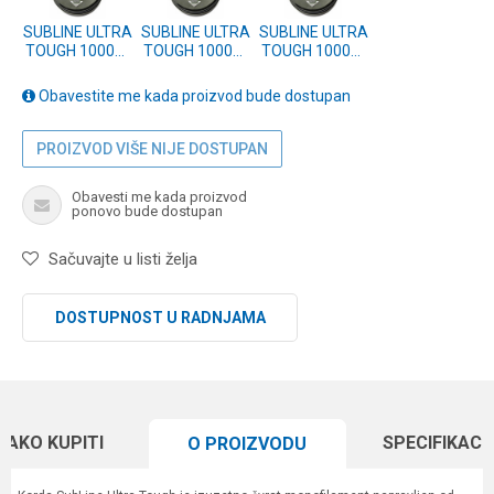
SUBLINE ULTRA
SUBLINE ULTRA
SUBLINE ULTRA
TOUGH 1000m
TOUGH 1000m
TOUGH 1000m
20lb 0.43mm
15lb 0.40mm
10lb 0.30mm
BROWN
BROWN
BROWN
Obavestite me kada proizvod bude dostupan
(SUB20B)
(SUB15B)
(SUB10B)
PROIZVOD VIŠE NIJE DOSTUPAN
Obavesti me kada proizvod
ponovo bude dostupan
Sačuvajte u listi želja
DOSTUPNOST U RADNJAMA
KAKO KUPITI
SPECIFIKACI
O PROIZVODU