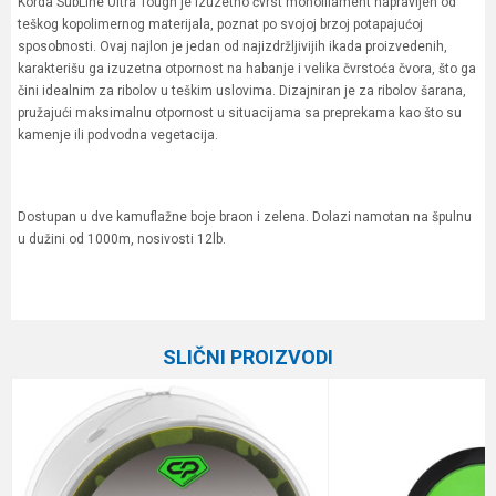
Korda SubLine Ultra Tough je izuzetno čvrst monofilament napravljen od
teškog kopolimernog materijala, poznat po svojoj brzoj potapajućoj
sposobnosti. Ovaj najlon je jedan od najizdržljivijih ikada proizvedenih,
karakterišu ga izuzetna otpornost na habanje i velika čvrstoća čvora, što ga
čini idealnim za ribolov u teškim uslovima. Dizajniran je za ribolov šarana,
pružajući maksimalnu otpornost u situacijama sa preprekama kao što su
kamenje ili podvodna vegetacija.
Dostupan u dve kamuflažne boje braon i zelena. Dolazi namotan na špulnu
u dužini od 1000m, nosivosti 12lb.
Karakteristika
Vrednost
Ime/Nadimak
Kategorija
Monofili
SLIČNI PROIZVODI
Brend
Korda
Email
Dužina
1000 m
Nosivost
5.4 kg
Poruka