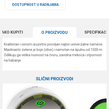
DOSTUPNOST U RADNJAMA
KAKO KUPITI
SPECIFIKACI
O PROIZVODU
Kvalitetan i cenom izuzetno povoljan najlon univerzalne namene.
Maslinasto-zelene je boje (olive) i namotan na špulnu od 1500 m.
Odlikuju ga velika nosivost na čvoru, zavidna mekoća i otpornost
na habanje.
Karakteristika
Vrednost
Ime/Nadimak
Kategorija
Monofili
SLIČNI PROIZVODI
Brend
Formax
Email
Dužina
1500 m
Nosivost
6.8 kg
Poruka