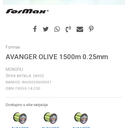
Formax
AVANGER OLIVE 1500m 0.25mm
MONOFILI
ŠIFRA ARTIKLA:
38952
BARKOD:
8605059609031
ISBN:
FX030-14-250
Dostupno u više varijacija: