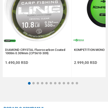
Prečnik
0.25 mm
Anti-spam zaštita - izračunajte koliko je 4 + 1 :
POŠALJI
DIAMOND CRYSTAL Fluorocarbon Coated
KOMPETITION MONO 0
1000m 0.309mm (CP5610-309)
1.490,00
RSD
2.999,00
RSD
1
2
3
4
5
6
7
8
9
10
11
12