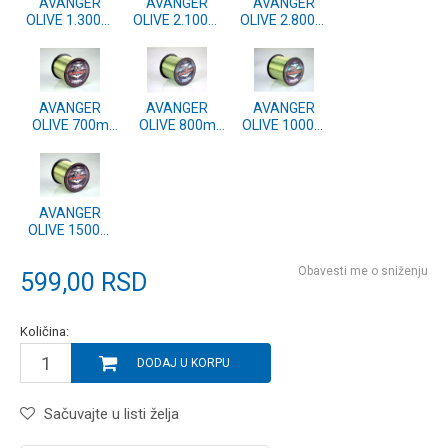
AVANGER
AVANGER
AVANGER
OLIVE 1.300m
OLIVE 2.100m
OLIVE 2.800m
0.28mm
0.22mm
0.20mm
AVANGER
AVANGER
AVANGER
OLIVE 700m
OLIVE 800m
OLIVE 1000m
0.40mm
0.35mm
0.30mm
AVANGER
OLIVE 1500m
0.25mm
Obavesti me o sniženju
599,00
RSD
Količina:
DODAJ U KORPU
Sačuvajte u listi želja