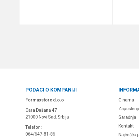
DODAJ U KORPU
PODACI O KOMPANIJI
INFORM
Formaxstore d.o.o
O nama
Zaposlenj
Cara Dušana 47
21000 Novi Sad, Srbija
Saradnja
Kontakt
Telefon:
064/647-81-86
Najčešća p