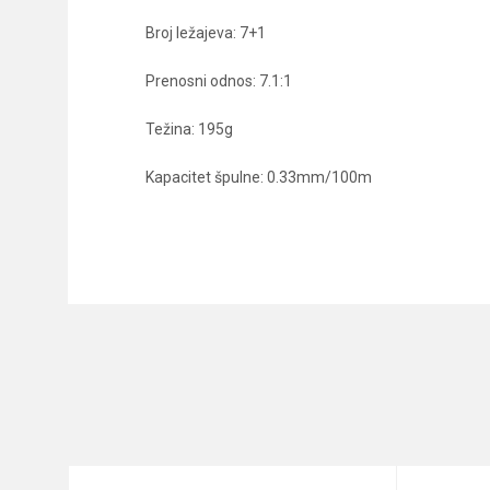
Broj ležajeva: 7+1
Prenosni odnos: 7.1:1
Težina: 195g
Kapacitet špulne: 0.33mm/100m
Karakteristika
Ime/Nadimak
Kategorija
Prenos
Poruka
Broj ležaja
Brend
Kapacitet