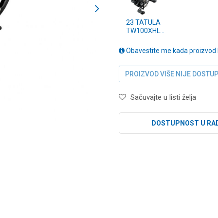
23 TATULA
TW100XHL
(10714-112)
Obavestite me kada proizvod
PROIZVOD VIŠE NIJE DOSTU
Sačuvajte u listi želja
DOSTUPNOST U RA