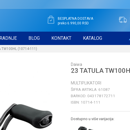
BESPLATNA DOSTAVA
preko 6.990,00 RSD
RADNJE
BLOG
KONTAKT
KATALOG
 TW100HL (10714-111)
Daiwa
23 TATULA TW100H
MULTIPLIKATORI
ŠIFRA ARTIKLA:
61087
BARKOD:
043178172711
ISBN:
10714-111
Dostupno u više varijacija: