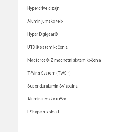
Hyperdrive dizajn
Aluminijumsko telo
Hyper Digigear®
UTD® sistem kočenja
Magforce®-Z magnetni sistem kočenja
T-Wing System (TWS™)
Super duralumin SV špulna
Aluminijumska ručka
I-Shape rukohvat