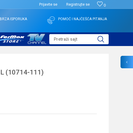
Prijavite se
Registrujte se
0
BRZA ISPORUKA
POMOĆ I NAJČEŠĆA PITANJA
Pretraži sajt
L (10714-111)