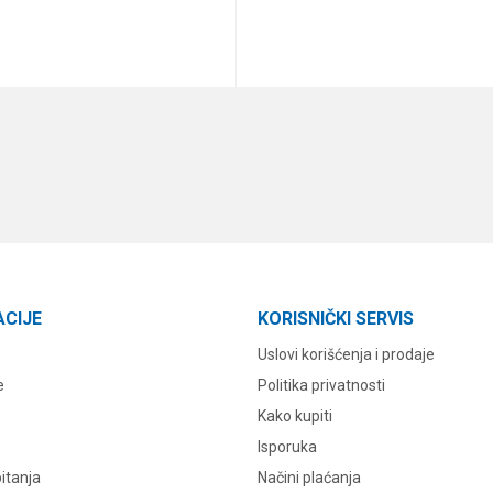
DODAJ U KORPU
DODAJ U KORPU
ACIJE
KORISNIČKI SERVIS
Uslovi korišćenja i prodaje
e
Politika privatnosti
Kako kupiti
Isporuka
itanja
Načini plaćanja