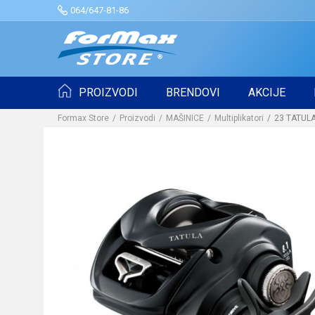
064/647-81-86
PROIZVODI
BRENDOVI
AKCIJE
Formax Store
Proizvodi
MAŠINICE
Multiplikatori
23 TATULA