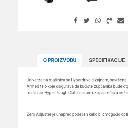
O PROIZVODU
SPECIFIKACIJЕ
Univerzalna mašinica sa Hyperdrive dizajnom, savršena z
Armed telo koje osigurava da kućište zupčanika bude otpo
mašinice. Hyper Tough Clutch sistem, koji sprečava neže
Zero Adjuster je unapred podešen kako bi omogućio opti