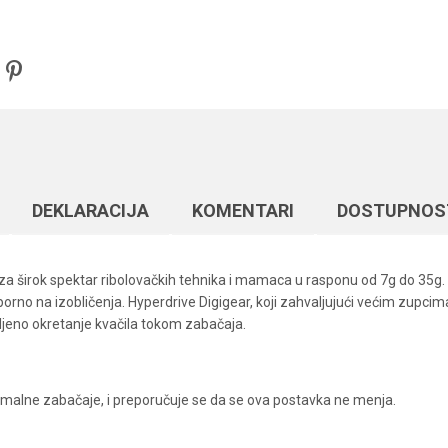
DEKLARACIJA
KOMENTARI
DOSTUPNOS
a širok spektar ribolovačkih tehnika i mamaca u rasponu od 7g do 35g. 
rno na izobličenja. Hyperdrive Digigear, koji zahvaljujući većim zupcim
ljeno okretanje kvačila tokom zabačaja.
malne zabačaje, i preporučuje se da se ova postavka ne menja.