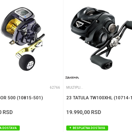
195 g
te koliko je 2 + 3 :
62766
MULTIPLIKATORI
OR 500 (10815-501)
23 TATULA TW100XHL (10714-
0
RSD
19.990,00
RSD
A DOSTAVA
BESPLATNA DOSTAVA