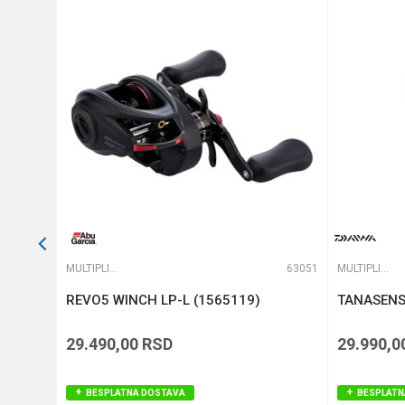
Težina
Anti-spam zaštita - izračunaj
POŠALJI
42462
MULTIPLIKATORI
63051
MULTIPLIKATORI
REVO5 WINCH LP-L (1565119)
TANASENS
29.490,00
RSD
29.990,0
BESPLATNA DOSTAVA
BESPLATN