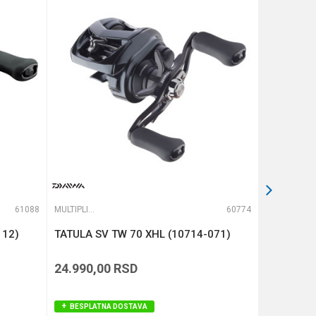
61088
MULTIPLIKATORI
60774
MULTIPLIKATORI
112)
TATULA SV TW 70 XHL (10714-071)
ZENON MG
LEFT (15
24.990,00
RSD
53.990,
BESPLATNA DOSTAVA
BESPLAT