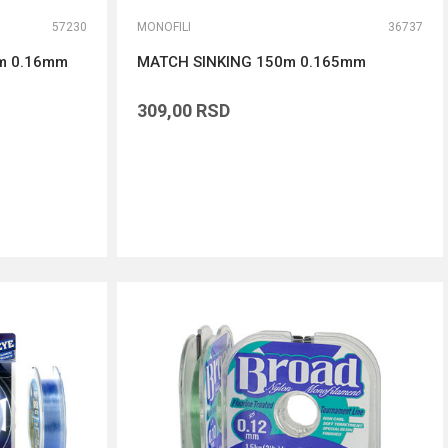
57230
MONOFILI
36737
m 0.16mm
MATCH SINKING 150m 0.165mm
309,00
RSD
DODAJ U KORPU