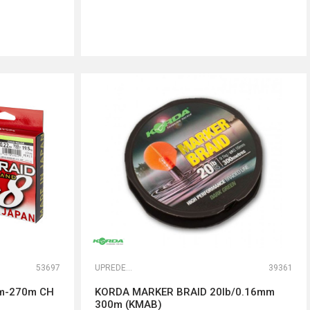
DODAJ U KORPU
53697
UPREDENE STRUNE
39361
mm-270m CH
KORDA MARKER BRAID 20lb/0.16mm
300m (KMAB)