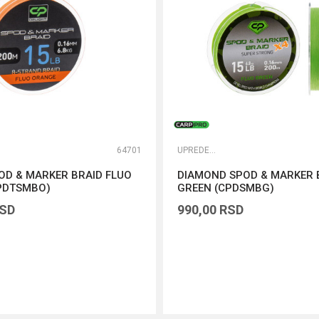
64701
UPREDENE STRUNE
OD & MARKER BRAID FLUO
DIAMOND SPOD & MARKER 
PDTSMBO)
GREEN (CPDSMBG)
SD
990,00
RSD
DODAJ U KORPU
DODAJ U KORPU