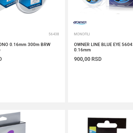
56438
MONOFILI
MONO 0.16mm 300m BRW
OWNER LINE BLUE EYE 560
)
0.16mm
D
900,00
RSD
DODAJ U KORPU
DODAJ U KORPU