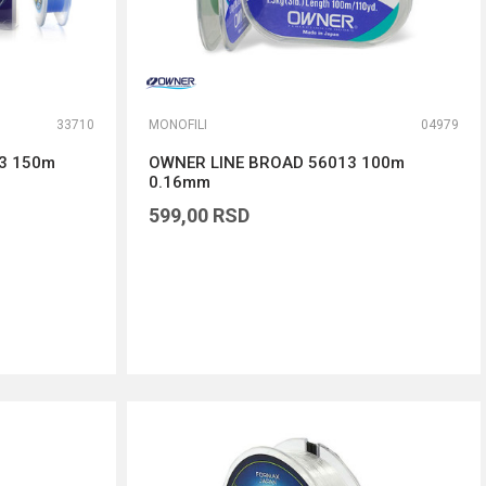
33710
MONOFILI
04979
43 150m
OWNER LINE BROAD 56013 100m
0.16mm
599,00
RSD
DODAJ U KORPU