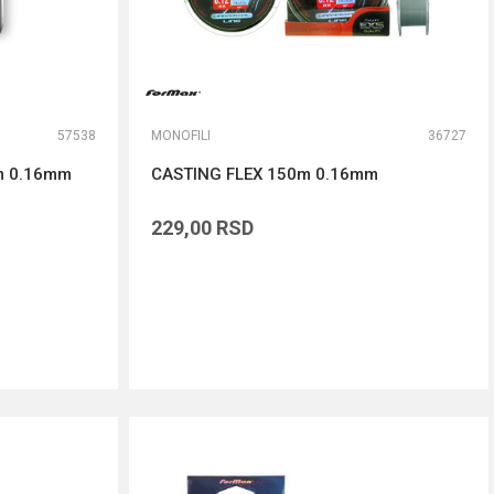
57538
MONOFILI
36727
m 0.16mm
CASTING FLEX 150m 0.16mm
229,00
RSD
DODAJ U KORPU