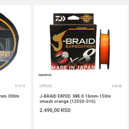
51073
UPREDENE STRUNE
64238
16mm 300m
J-BRAID EXPED. X8E 0.16mm-150m
smash orange (12550-016)
2.490,00
RSD