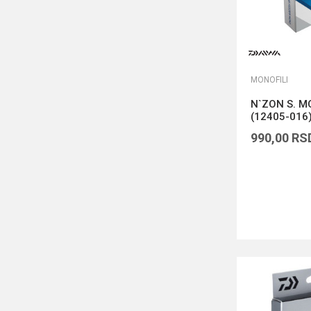
MONOFILI
N`ZON S. 
(12405-016
990,00
RS