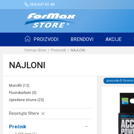
064/647-81-86
PROIZVODI
BRENDOVI
AKCIJE
Formax Store
Proizvodi
NAJLONI
NAJLONI
precnik-0-16-mm
Monofili
(12)
Fluorokarboni
(5)
Upredene strune
(23)
Resetujte filtere
Prečnik