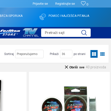
Prijavite se
Registrujte se
0
BRZA ISPORUKA
POMOĆ I NAJČEŠĆA PITANJA
Pretraži sajt
Sortiraj
Prikaži
po strani
40
proizvoda
Obriši sve