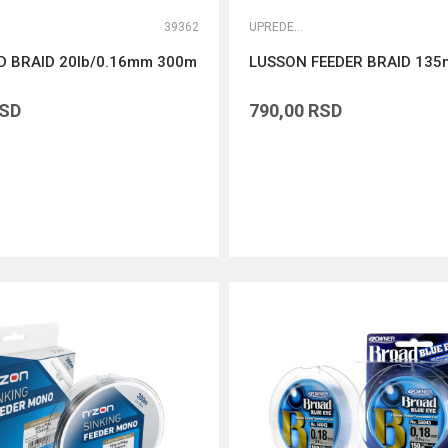
39362
UPREDENE STRUNE
 BRAID 20lb/0.16mm 300m
LUSSON FEEDER BRAID 135
SD
790,00
RSD
DODAJ U KORPU
DODAJ U KORPU