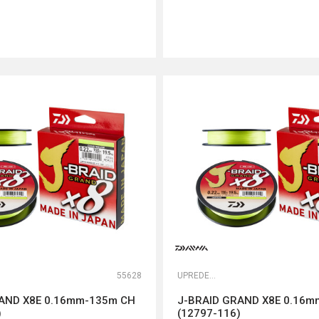
DODAJ U KORPU
DODAJ U KORPU
55628
UPREDENE STRUNE
AND X8E 0.16mm-135m CH
J-BRAID GRAND X8E 0.16
)
(12797-116)