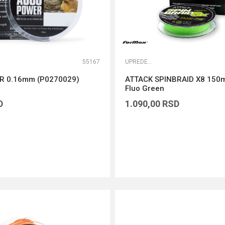
55167
UPREDENE STRUNE
R 0.16mm (P0270029)
ATTACK SPINBRAID X8 150
Fluo Green
D
1.090,00
RSD
DODAJ U KORPU
DODAJ U KORPU