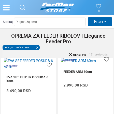
0
Filteri
Sortiraj
OPREMA ZA FEEDER RIBOLOV | Elegance
Feeder Pro
elegance-feeder-pro
121
proizvoda
Obriši sve
FEEDER ARM 60cm
EVA SET FEEDER POSUDA 6
kom.
2.990,00
RSD
3.490,00
RSD