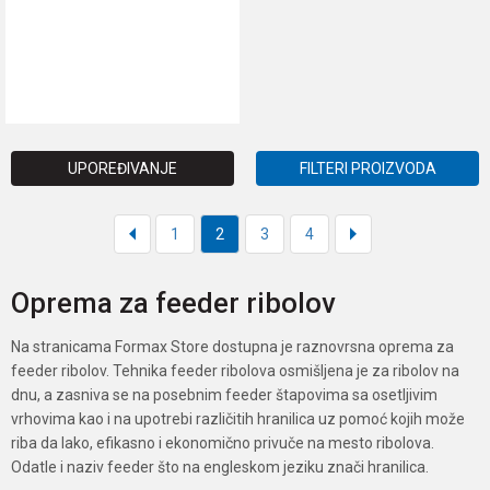
DODAJ U KORPU
UPOREĐIVANJE
FILTERI PROIZVODA
1
2
3
4
Oprema za feeder ribolov
Na stranicama Formax Store dostupna je raznovrsna oprema za
feeder ribolov. Tehnika feeder ribolova osmišljena je za ribolov na
dnu, a zasniva se na posebnim feeder štapovima sa osetljivim
vrhovima kao i na upotrebi različitih hranilica uz pomoć kojih može
riba da lako, efikasno i ekonomično privuče na mesto ribolova.
Odatle i naziv feeder što na engleskom jeziku znači hranilica.