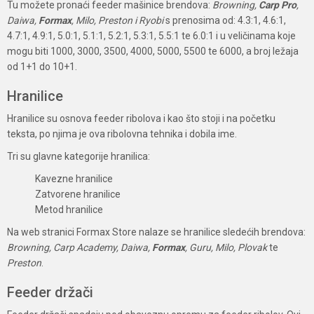
Tu možete pronaći feeder mašinice brendova:
Browning,
Carp Pro
,
Daiwa,
Formax
, Milo, Preston i Ryobi
s prenosima od: 4.3:1, 4.6:1,
4.7:1, 4.9:1, 5.0:1, 5.1:1, 5.2:1, 5.3:1, 5.5:1 te 6.0:1 i u veličinama koje
mogu biti 1000, 3000, 3500, 4000, 5000, 5500 te 6000, a broj ležaja
od 1+1 do 10+1.
Hranilice
Hranilice su osnova feeder ribolova i kao što stoji i na početku
teksta, po njima je ova ribolovna tehnika i dobila ime.
Tri su glavne kategorije hranilica:
Kavezne hranilice
Zatvorene hranilice
Metod hranilice
Na web stranici Formax Store nalaze se hranilice sledećih brendova:
Browning, Carp Academy, Daiwa,
Formax
, Guru, Milo, Plovak
te
Preston
.
Feeder držači