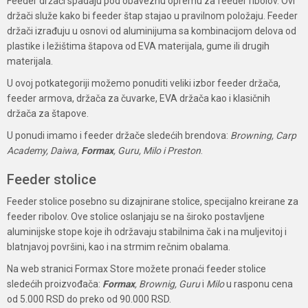
Feeder držači spadaju pod obaveznu opremu za feeder ribolov. Ovi
držači služe kako bi feeder štap stajao u pravilnom položaju. Feeder
držači izrađuju u osnovi od aluminijuma sa kombinacijom delova od
plastike i ležištima štapova od EVA materijala, gume ili drugih
materijala.
U ovoj potkategoriji možemo ponuditi veliki izbor feeder držača,
feeder armova, držača za čuvarke, EVA držača kao i klasičnih
držača za štapove.
U ponudi imamo i feeder držače sledećih brendova:
Browning, Carp
Academy, Daiwa,
Formax
, Guru, Milo i Preston
.
Feeder stolice
Feeder stolice posebno su dizajnirane stolice, specijalno kreirane za
feeder ribolov. Ove stolice oslanjaju se na široko postavljene
aluminijske stope koje ih održavaju stabilnima čak i na muljevitoj i
blatnjavoj površini, kao i na strmim rečnim obalama.
Na web stranici Formax Store možete pronaći feeder stolice
sledećih proizvođača:
Formax
, Brownig, Guru
i
Milo
u rasponu cena
od 5.000 RSD do preko od 90.000 RSD.