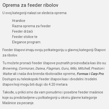
Oprema za feeder ribolov
U ovoj kategoriji nalazi se sledeća oprema:
Hranilice
Razna oprema za feeder
Feeder držači
Feeder stolice te
Elegance program.
Feeder štapovi imaju svoju potkategoriju u glavnoj kategoriji Štapovi
za ribolov.
Tu možete pronaći feeder štapove poznatih proizvođača kao što su:
Browning, Cormoran, Daiwa, Flagman, Guru, Milo, Mitchell, Preston
i
Walter
ali i naša dva brenda ribolovačke opreme,
Formax i Carp Pro
.
Dostupni su teleskopski feeder štapovi kao i dvodelni i trodelni
štapovi koji mogu biti dugi i do 4.20 metara.
Takođe, u prilici smo da vam ponudimo i posebne feeder mašinice
koje su predstavljene u potkategoriji u okviru glavne kategorije
Mašinice za pecanje.