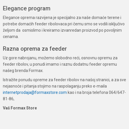
Elegance program
Elegance oprema razvijena je specijalno za naše domaće terene i
potrebe domaćih feeder ribolovaca pri čemu smo se vodili isključivo
željom da osmislimo i kreiramo izvanredan proizvod po povoljnim
cenama.
Razna oprema za feeder
Uz gore nabrojanu, možemo slobodno reći, osnovnu opremu za
feeder ribolov, u ponudi imamo i raznu dodatnu feeder opremu
našeg brenda Formax.
Istražite ponudu opreme za feeder ribolov na našoj stranici, a za sve
nejasnoće i pitanja stojimo na raspolaganju preko e-maila
internetprodaja@formaxstore.com
kao i na broja telefona 064/647-
81-86,
Vaš Formax Store