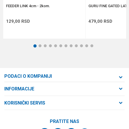
POŠALJI
FEEDER LINK 4cm - 2kom.
GURU FINE GATED LAT
129,00
RSD
479,00
RSD
1
2
3
4
5
6
7
8
9
10
11
12
PODACI O KOMPANIJI
Formaxstore d.o.o
INFORMACIJE
O nama
Cara Dušana 47
KORISNIČKI SERVIS
21000 Novi Sad, Srbija
Zaposlenje
Uslovi korišćenja i prodaje
Saradnja
Telefon:
PRATITE NAS
Politika privatnosti
064/647-81-86
Kontakt