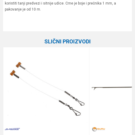
koristiti tanji predvezi i sitnije udice. Crne je boje i prečnika 1 mm, a
pakovanje je od 10 m.
Karakteristika
Vrednost
Ime/Nadimak
Kategorija
Razna oprema za feeder
SLIČNI PROIZVODI
Brend
Elegance Feeder Pro
Email
Dužina
10 m
Prečnik
1.0 mm
Poruka
Anti-spam zaštita - izračunajte koliko je 9 - 4 :