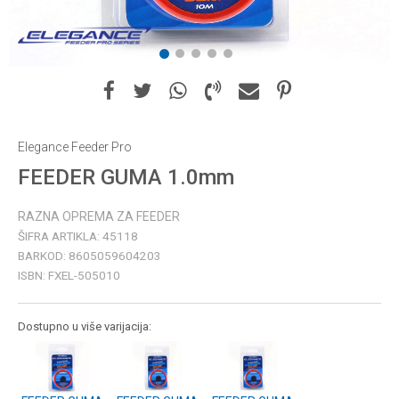
1
2
3
4
5
Elegance Feeder Pro
FEEDER GUMA 1.0mm
RAZNA OPREMA ZA FEEDER
ŠIFRA ARTIKLA:
45118
BARKOD:
8605059604203
ISBN:
FXEL-505010
Dostupno u više varijacija: