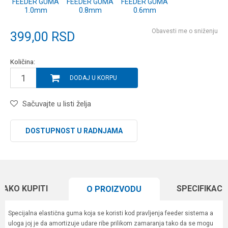
FEEDER GUMA
FEEDER GUMA
FEEDER GUMA
1.0mm
0.8mm
0.6mm
Obavesti me o sniženju
399,00
RSD
Količina:
DODAJ U KORPU
Sačuvajte u listi želja
DOSTUPNOST U RADNJAMA
KAKO KUPITI
SPECIFIKACI
O PROIZVODU
Specijalna elastična guma koja se koristi kod pravljenja feeder sistema a
uloga joj je da amortizuje udare ribe prilikom zamaranja tako da se mogu