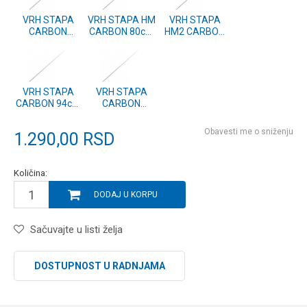
VRH STAPA
VRH STAPA HM
VRH STAPA
CARBON
CARBON 80cm
HM2 CARBON
101cm - 5mm
- 4.7mm
PRO 81.5cm -
3.5mm
VRH STAPA
VRH STAPA
CARBON 94cm
CARBON
- 4.6mm
88.5cm -
4.3mm
Obavesti me o sniženju
1.290,00
RSD
Količina:
DODAJ U KORPU
Sačuvajte u listi želja
DOSTUPNOST U RADNJAMA