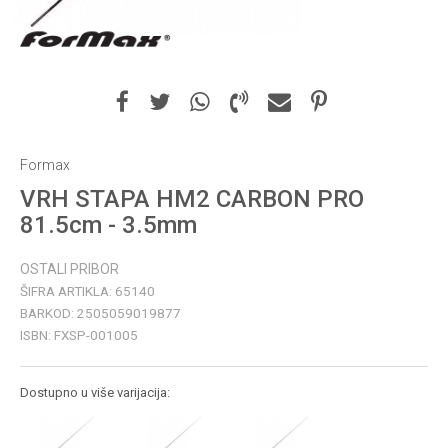
Formax
VRH STAPA HM2 CARBON PRO
81.5cm - 3.5mm
OSTALI PRIBOR
ŠIFRA ARTIKLA:
65140
BARKOD:
2505059019877
ISBN:
FXSP-001005
Dostupno u više varijacija: