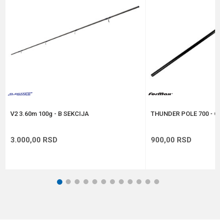
Poruka
Anti-spam zaštita - izračunajte koliko je 4 + 1 :
POŠALJI
V2 3.60m 100g - B SEKCIJA
THUNDER POLE 700 - C
3.000,00
RSD
900,00
RSD
1
2
3
4
5
6
7
8
9
10
11
12