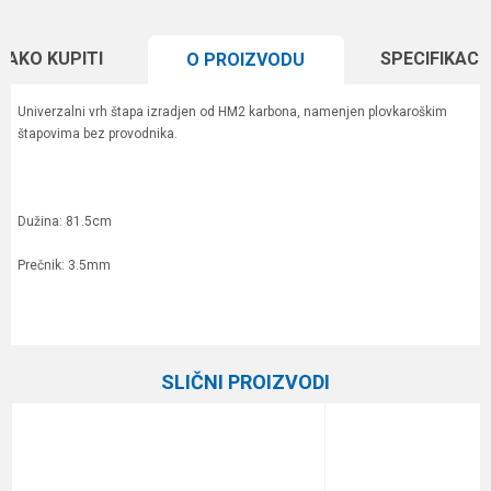
KAKO KUPITI
SPECIFIKACI
O PROIZVODU
Univerzalni vrh štapa izradjen od HM2 karbona, namenjen plovkaroškim
štapovima bez provodnika.
Dužina: 81.5cm
Prečnik: 3.5mm
Karakteristika
Vrednost
Ime/Nadimak
Kategorija
Ostali pribor
SLIČNI PROIZVODI
Brend
Formax
Email
%