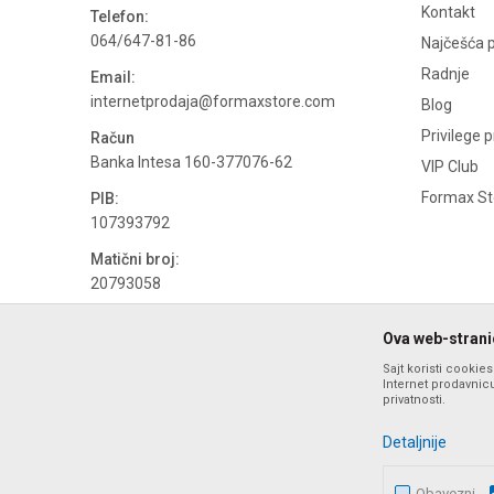
Kontakt
Telefon:
064/647-81-86
Najčešća p
Radnje
Email:
internetprodaja@formaxstore.com
Blog
Privilege 
Račun
Banka Intesa 160-377076-62
VIP Club
Formax Sto
PIB:
107393792
Matični broj:
20793058
PDV broj
Ova web-stranic
694500884
Sajt koristi cookie
Internet prodavnicu
privatnosti.
Detaljnije
Obavezni