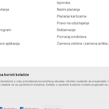
Isporuka
itanja
Načini plaćanja
Plaćanje karticama
Pravo na odustajanje
program
Reklamacije
Povraćaj sredstava
re aplikacija
Zamena veličine i zamena artikla 
a koristi kolačiće
s (kolačiće) u cilju poboljšanja korisničkog iskustva. Ukoliko nastavite da pregledate i 
 slažete se sa upotrebom kolačića. Detalje o upotrebi kolačića možete pogledati na st
Statistika
Marketing