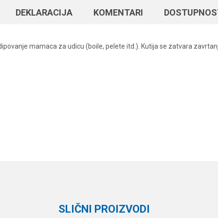
DEKLARACIJA
KOMENTARI
DOSTUPNOS
 dipovanje mamaca za udicu (boile, pelete itd.). Kutija se zatvara zavrtan
Vrednost
Email
Ostalo šaransko
Korda
SLIČNI PROIZVODI