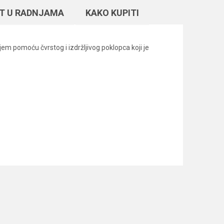
T U RADNJAMA
KAKO KUPITI
jem pomoću čvrstog i izdržljivog poklopca koji je