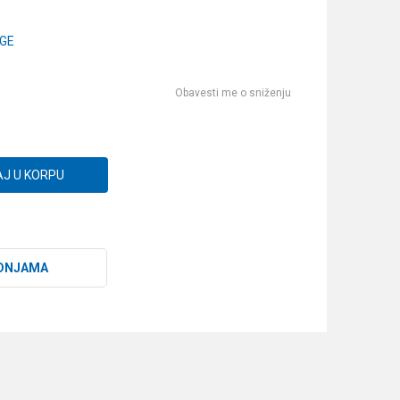
GE
Obavesti me o sniženju
J U KORPU
DNJAMA