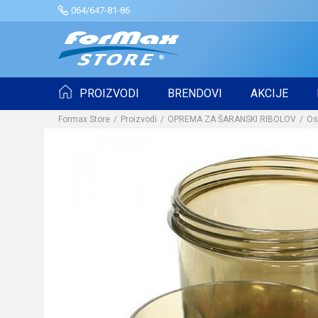
064/647-81-86
PROIZVODI
BRENDOVI
AKCIJE
Formax Store
Proizvodi
OPREMA ZA ŠARANSKI RIBOLOV
Os