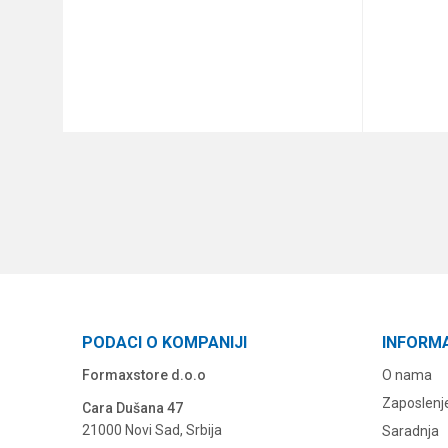
DODAJ U KORPU
PODACI O KOMPANIJI
INFORM
Formaxstore d.o.o
O nama
Zaposlenj
Cara Dušana 47
21000 Novi Sad, Srbija
Saradnja