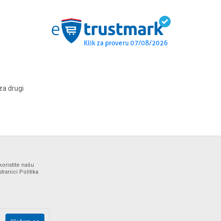
za drugi
koristite našu
ranici Politika