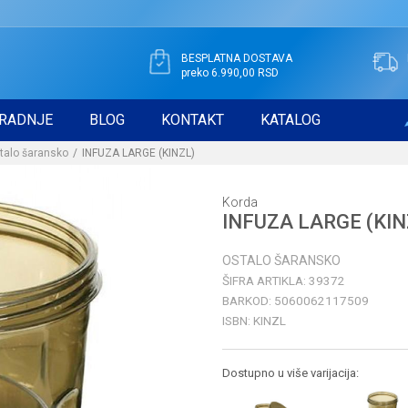
BESPLATNA DOSTAVA
preko 6.990,00 RSD
RADNJE
BLOG
KONTAKT
KATALOG
talo šaransko
INFUZA LARGE (KINZL)
Korda
INFUZA LARGE (KIN
OSTALO ŠARANSKO
ŠIFRA ARTIKLA:
39372
BARKOD:
5060062117509
ISBN:
KINZL
Dostupno u više varijacija: