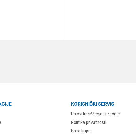
DODAJ U KORPU
DODAJ U KORPU
ACIJE
KORISNIČKI SERVIS
Uslovi korišćenja i prodaje
e
Politika privatnosti
Kako kupiti