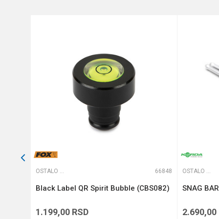
Anti-spam zaštita - izračunajt
POŠALJI
65600
OSTALO ŠARANSKO
66848
OSTALO ŠARANSKO
Black Label QR Spirit Bubble (CBS082)
SNAG BAR 
1.199,00
RSD
2.690,00