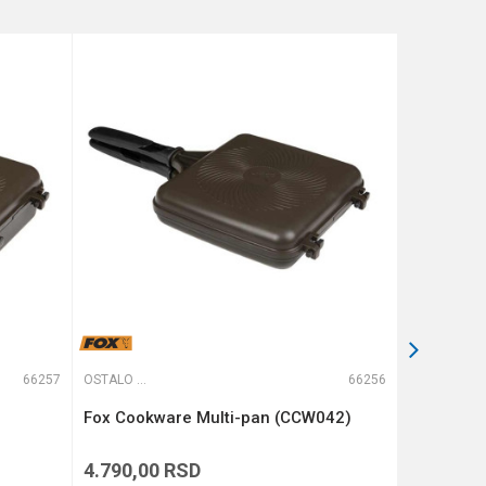
66257
OSTALO ŠARANSKO
66256
OSTALO ŠARANSKO
Fox Cookware Multi-pan (CCW042)
SPOD BUC
4.790,00
RSD
3.990,00