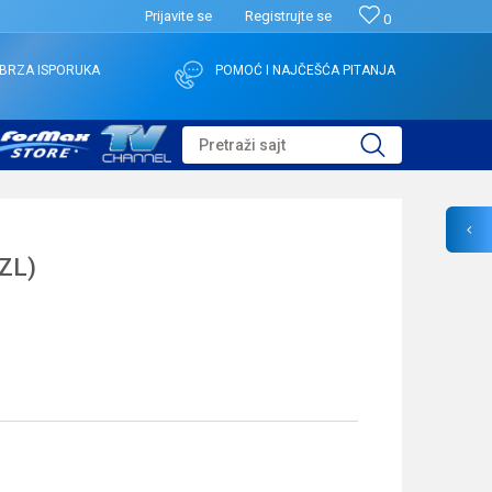
Prijavite se
Registrujte se
0
BRZA ISPORUKA
POMOĆ I NAJČEŠĆA PITANJA
Pretraži sajt
ZL)