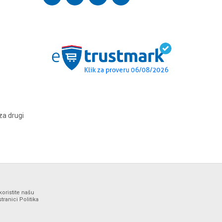
za drugi
koristite našu
ranici Politika