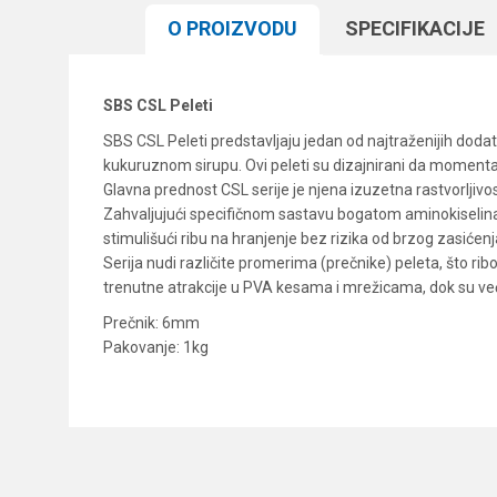
O PROIZVODU
SPECIFIKACIJЕ
SBS CSL Peleti
SBS CSL Peleti predstavljaju jedan od najtraženijih d
kukuruznom sirupu. Ovi peleti su dizajnirani da momental
Glavna prednost CSL serije je njena izuzetna rastvorljivo
Zahvaljujući specifičnom sastavu bogatom aminokiselinama
stimulišući ribu na hranjenje bez rizika od brzog zasićenj
Serija nudi različite promerima (prečnike) peleta, što ri
trenutne atrakcije u PVA kesama i mrežicama, dok su veći
Prečnik: 6mm
Pakovanje: 1kg
Karakteristika
Ime/Nadimak
Kategorija
Brend
Poruka