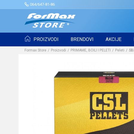
064/647-81-86
PROIZVODI
BRENDOVI
AKCIJE
Formax Store
Proizvodi
PRIMAME, BOILI I PELETI
Peleti
SB