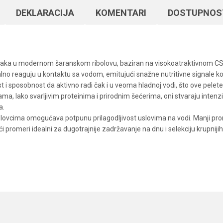
DEKLARACIJA
KOMENTARI
DOSTUPNOS
odataka u modernom šaranskom ribolovu, baziran na visokoatraktivnom 
no reaguju u kontaktu sa vodom, emitujući snažne nutritivne signale koji
st i sposobnost da aktivno radi čak i u veoma hladnoj vodi, što ove pelet
, lako svarljivim proteinima i prirodnim šećerima, oni stvaraju intenziv
a.
bolovcima omogućava potpunu prilagodljivost uslovima na vodi. Manji prom
 promeri idealni za dugotrajnije zadržavanje na dnu i selekciju krupniji
Vrednost
Email
Peleti
SBS