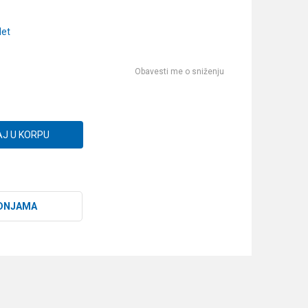
let
Obavesti me o sniženju
J U KORPU
DNJAMA