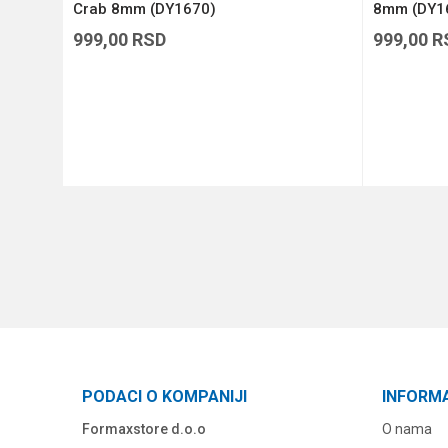
Crab 8mm (DY1670)
8mm (DY1
999,00
RSD
999,00
R
DODAJ U KORPU
PODACI O KOMPANIJI
INFORM
Formaxstore d.o.o
O nama