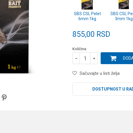
SBS CSL Pelet
SBS CSL Pe
6mm 1kg
3mm 1kg
855,00
RSD
Količina:
DODA
Sačuvajte u listi želja
DOSTUPNOST U RA