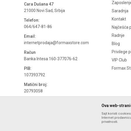
Zaposlenj
Cara Dušana 47
21000 Novi Sad, Srbija
Saradnja
Kontakt
Telefon:
064/647-81-86
Najčešća p
Radnje
Email:
internetprodaja@formaxstore.com
Blog
Privilege 
Račun
Banka Intesa 160-377076-62
VIP Club
Formax Sto
PIB:
107393792
Matični broj:
20793058
PDV broj
Ova web-stranic
694500884
Sajt koristi cookie
Internet prodavnicu
privatnosti.