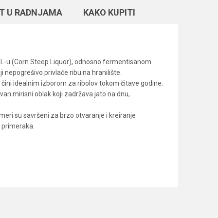
T U RADNJAMA
KAKO KUPITI
CSL-u (Corn Steep Liquor), odnosno fermentisanom
 nepogrešivo privlače ribu na hranilište.
e čini idealnim izborom za ribolov tokom čitave godine.
an mirisni oblak koji zadržava jato na dnu,
eri su savršeni za brzo otvaranje i kreiranje
h primeraka.