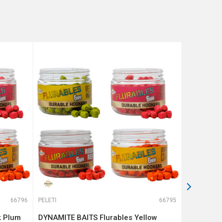
66796
PELETI
66795
PELETI
k Plum
DYNAMITE BAITS Flurables Yellow
DYNAMITE