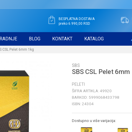
BESPLATNA DOSTAVA
preko 6.990,00 RSD
RADNJE
BLOG
KONTAKT
KATALOG
S CSL Pelet 6mm 1kg
SBS
SBS CSL Pelet 6mm 
PELETI
ŠIFRA ARTIKLA:
49920
BARKOD:
5999068433798
ISBN:
24304
Dostupno u više varijacija: