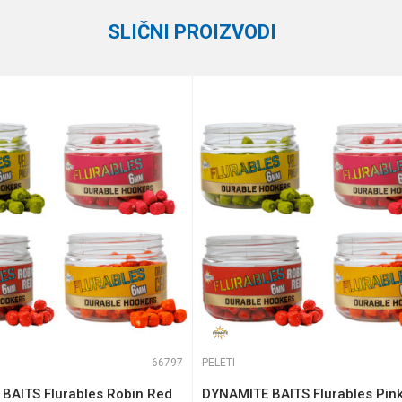
SLIČNI PROIZVODI
te koliko je 2 + 3 :
66797
PELETI
BAITS Flurables Robin Red
DYNAMITE BAITS Flurables Pin