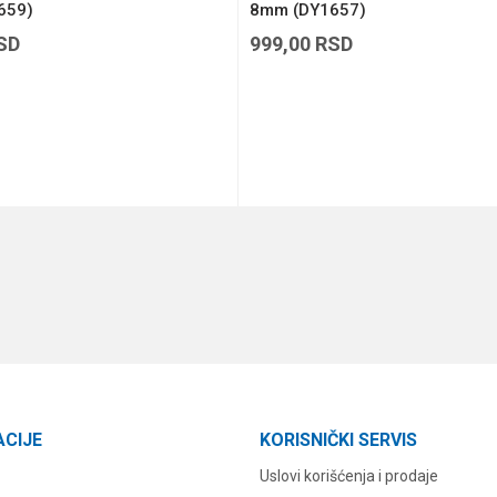
659)
8mm (DY1657)
SD
999,00
RSD
DODAJ U KORPU
DODAJ U KORPU
ACIJE
KORISNIČKI SERVIS
Uslovi korišćenja i prodaje