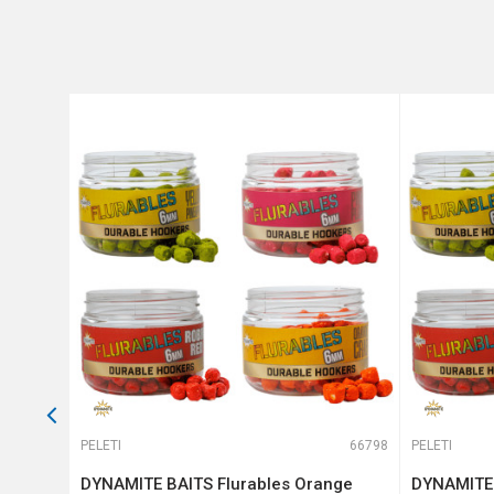
Anti-spam zaštita - izračunaj
POŠALJI
66596
PELETI
66798
PELETI
x -
DYNAMITE BAITS Flurables Orange
DYNAMITE 