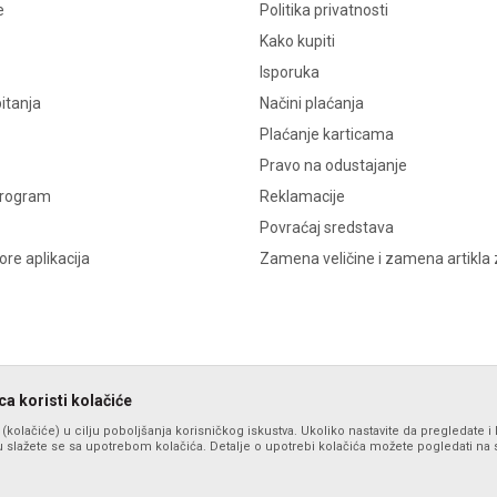
e
Politika privatnosti
Kako kupiti
Isporuka
itanja
Načini plaćanja
Plaćanje karticama
Pravo na odustajanje
program
Reklamacije
Povraćaj sredstava
re aplikacija
Zamena veličine i zamena artikla 
a koristi kolačiće
s (kolačiće) u cilju poboljšanja korisničkog iskustva. Ukoliko nastavite da pregledate i 
 slažete se sa upotrebom kolačića. Detalje o upotrebi kolačića možete pogledati na st