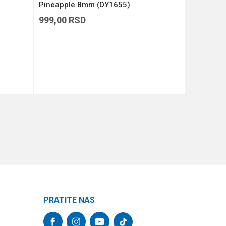
Pineapple 8mm (DY1655)
900g 4mm
999,00
RSD
1.399,00
DODAJ U KORPU
PRATITE NAS