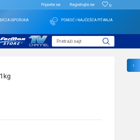
Prijavite se
Registrujte se
0
BRZA ISPORUKA
POMOĆ I NAJČEŠĆA PITANJA
Pretraži sajt
1kg