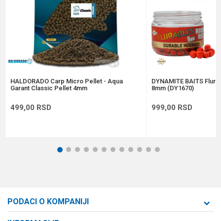
Anti-spam zaštita - izračunajte koliko je 4 + 1 :
POŠALJI
HALDORADO Carp Micro Pellet - Aqua
DYNAMITE BAITS Flura
Garant Classic Pellet 4mm
8mm (DY1670)
499,00
RSD
999,00
RSD
1
2
3
4
5
6
7
8
9
10
11
12
PODACI O KOMPANIJI
Formaxstore d.o.o