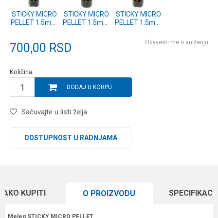
STICKY MICRO
STICKY MICRO
STICKY MICRO
PELLET 1.5mm
PELLET 1.5mm
PELLET 1.5mm
HALIBUT FISH
GARLIC
M1
Obavesti me o sniženju
700,00
RSD
Količina:
DODAJ U KORPU
Sačuvajte u listi želja
DOSTUPNOST U RADNJAMA
KAKO KUPITI
SPECIFIKACI
O PROIZVODU
Meleg STICKY MICRO PELLET