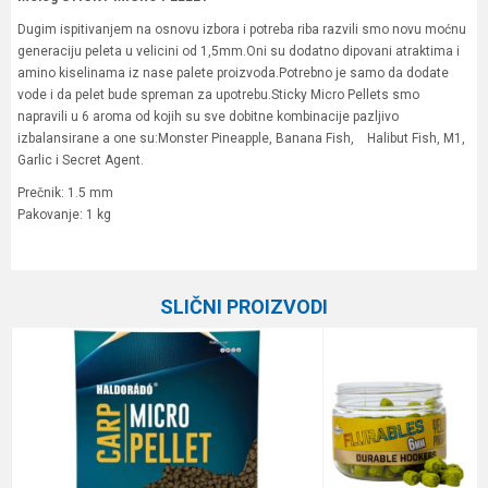
Dugim ispitivanjem na osnovu izbora i potreba riba razvili smo novu moćnu
generaciju peleta u velicini od 1,5mm.Oni su dodatno dipovani atraktima i
amino kiselinama iz nase palete proizvoda.Potrebno je samo da dodate
vode i da pelet bude spreman za upotrebu.Sticky Micro Pellets smo
napravili u 6 aroma od kojih su sve dobitne kombinacije pazljivo
izbalansirane a one su:Monster Pineapple, Banana Fish, Halibut Fish, M1,
Garlic i Secret Agent.
Prečnik: 1.5 mm
Pakovanje: 1 kg
Karakteristika
Vrednost
Ime/Nadimak
Kategorija
Peleti
SLIČNI PROIZVODI
Brend
Meleg
Email
Poruka