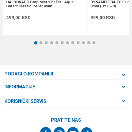
POŠALJI
HALDORADO Carp Micro Pellet - Aqua
DYNAMITE BAITS Flura
Garant Classic Pellet 4mm
8mm (DY1670)
499,00
RSD
999,00
RSD
1
2
3
4
5
6
7
8
9
10
11
12
PODACI O KOMPANIJI
Formaxstore d.o.o
INFORMACIJE
O nama
Cara Dušana 47
KORISNIČKI SERVIS
21000 Novi Sad, Srbija
Zaposlenje
Uslovi korišćenja i prodaje
Saradnja
Telefon:
PRATITE NAS
Politika privatnosti
064/647-81-86
Kontakt
Kako kupiti
Najčešća pitanja