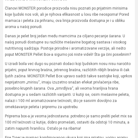
Članovi MONSTER porodice proizvoda nisu poznati po prijatnim mirisima
koje ljudski nos voli, ali je njihova efikasnost u lovu ribe neosporna! Pored
mamaca i peleta za prihranu, ova linija proizvoda dostupna je i u obliku
aroma u našoj ponudi.
Danas je pelet broj jedan među mamcima za ciljano pecanje šarana. U
našoj ponudi dostupne su različite mešavine bogatog sastava i visokog
nutritivnog sadržaja. Postoje prirodne i aromatizovane verzije, ali nešto
poput MONSTER Pellet Box-a sigurno još niste videli! Šta ga čini posebnim?
U izradi boila već dugo su poznati dodaci koji ljudskom nosu nisu naročito
prijatni, poput krvnog brašna, jetrenog brašna, različitih ribljih brašna ili čak
ljutih začina. MONSTER Pellet Box upravo sadrži takve sastojke koji, uprkos
neprijatnom „mirisu“, imaju izuzetno snažan efekat privlačenja ribe,
posebno krupnih šarana. Ova „smrdljiva“, ali veoma hranljiva hrana
dostupna je u sedam različitih varijanti. U kutiji se, osim mešavine peleta,
nalazi i 100 ml aromatizovane tečnosti, što je sasvim dovoljno za
omekšavanje peleta i pripremu za upotrebu.
Priprema box-a je veoma jednostavna: potrebno je samo preliti pelet mix sa
100 ml tečnosti iz kutije, dobro promešati, ostaviti da odstoji 10 minuta, a
zatim napuniti hranilicu. Ostalo je na ribama!
Fire Tiger je mamac kombinovanog ukusa koji ima prijatnu, voćnu aromu