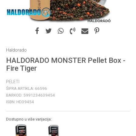
Haldorado
HALDORADO MONSTER Pellet Box -
Fire Tiger
PELETI
ŠIFRA ARTIKLA:
66596
BARKOD:
5991234639454
ISBN:
HD39454
Dostupno u više varijacija: