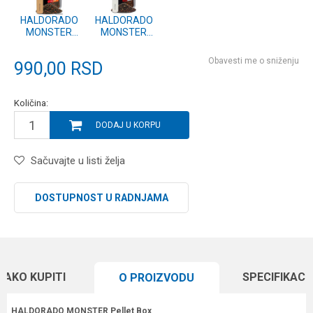
HALDORADO
HALDORADO
MONSTER
MONSTER
Pellet Box - Fire
PELLET BOX -
Tiger
HOT MANGO
Obavesti me o sniženju
990,00
RSD
400g
Količina:
DODAJ U KORPU
Sačuvajte u listi želja
DOSTUPNOST U RADNJAMA
KAKO KUPITI
SPECIFIKACI
O PROIZVODU
HALDORADO MONSTER Pellet Box