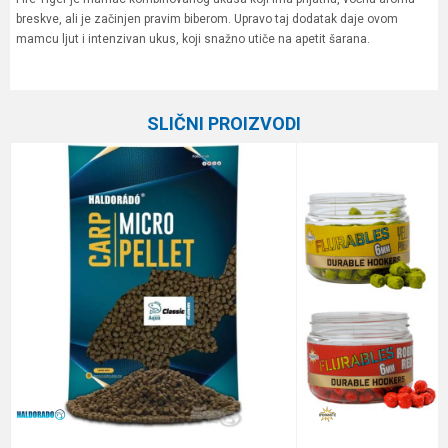
breskve, ali je začinjen pravim biberom. Upravo taj dodatak daje ovom
mamcu ljut i intenzivan ukus, koji snažno utiče na apetit šarana.
Karakteristika
Vrednost
Ime/Nadimak
Kategorija
Peleti
SLIČNI PROIZVODI
Brend
Haldorado
Email
Poruka
Anti-spam zaštita - izračunajte koliko je 2 + 3 :