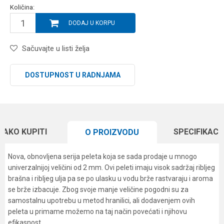
Količina:
DODAJ U KORPU
Sačuvajte u listi želja
DOSTUPNOST U RADNJAMA
KAKO KUPITI
SPECIFIKACI
O PROIZVODU
Nova, obnovljena serija peleta koja se sada prodaje u mnogo
univerzalnijoj veličini od 2 mm. Ovi peleti imaju visok sadržaj ribljeg
brašna i ribljeg ulja pa se po ulasku u vodu brže rastvaraju i aroma
se brže izbacuje. Zbog svoje manje veličine pogodni su za
samostalnu upotrebu u metod hranilici, ali dodavenjem ovih
peleta u primame možemo na taj način povećati i njihovu
efikasnost.