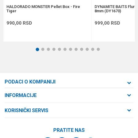
POŠALJI
HALDORADO MONSTER Pellet Box - Fire
DYNAMITE BAITS Flura
Tiger
8mm (DY1670)
990,00
RSD
999,00
RSD
1
2
3
4
5
6
7
8
9
10
11
12
PODACI O KOMPANIJI
Formaxstore d.o.o
INFORMACIJE
O nama
Cara Dušana 47
KORISNIČKI SERVIS
21000 Novi Sad, Srbija
Zaposlenje
Uslovi korišćenja i prodaje
Saradnja
Telefon:
PRATITE NAS
Politika privatnosti
064/647-81-86
Kontakt