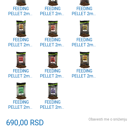
FEEDING
FEEDING
FEEDING
PELLET 2mm
PELLET 2mm
PELLET 2mm
CHILI-PEACH
GINGER 800g
CHOCOLATE
800g
(SP150207)
ORANGE 800g
(SP150208)
(SP150209)
FEEDING
FEEDING
FEEDING
PELLET 2mm
PELLET 2mm
PELLET 2mm
N-BUTIRYC
MANGO 800g
HALIBUT 800g
800g
(SP150205)
(SP150200)
(SP150206)
FEEDING
FEEDING
FEEDING
PELLET 2mm
PELLET 2mm
PELLET 2mm
STRAWBERRY
SAUSAGE 800g
PINEAPPLE
800g
(SP150264)
800g
(SP150202)
(SP150201)
FEEDING
FEEDING
PELLET 2mm
PELLET 2mm
GARLIC 800g
FRUIT MIX 800g
(SP150204)
(SP150218)
Obavesti me o sniženju
690,00
RSD