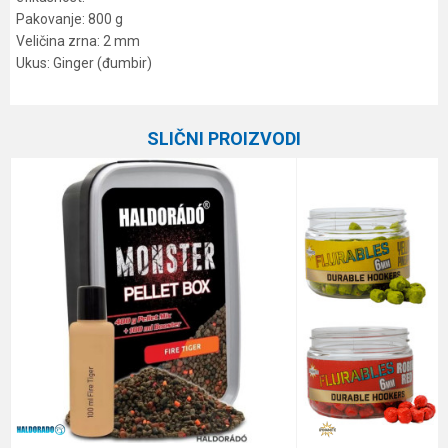
Pakovanje: 800 g
Veličina zrna: 2 mm
Ukus: Ginger (đumbir)
Karakteristika
Vrednost
Ime/Nadimak
Kategorija
Peleti
SLIČNI PROIZVODI
Brend
STEG
Email
Poruka
Anti-spam zaštita - izračunajte koliko je 2 + 3 :