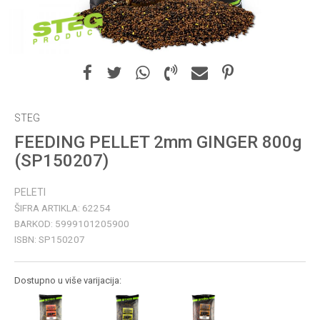
STEG
FEEDING PELLET 2mm GINGER 800g
(SP150207)
PELETI
ŠIFRA ARTIKLA:
62254
BARKOD:
5999101205900
ISBN:
SP150207
Dostupno u više varijacija: