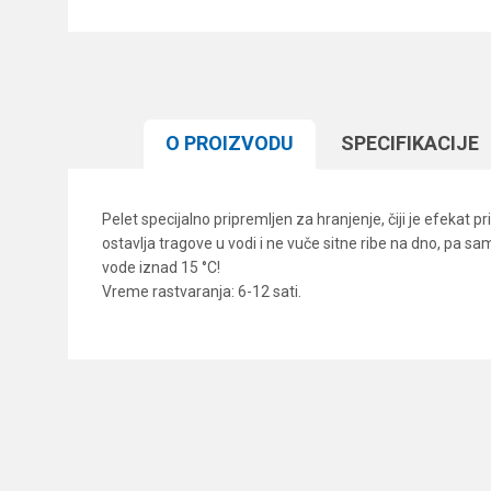
O PROIZVODU
SPECIFIKACIJЕ
Pelet specijalno pripremljen za hranjenje, čiji je efekat
ostavlja tragove u vodi i ne vuče sitne ribe na dno, pa sa
vode iznad 15 °C!
Vreme rastvaranja: 6-12 sati.
Karakteristika
Ime/Nadimak
Kategorija
Brend
Poruka