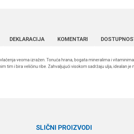
DEKLARACIJA
KOMENTARI
DOSTUPNOS
 privlačenja veoma izražen. Tonuća hrana, bogata mineralima i vitaminima
mim tim i bira veličinu ribe. Zahvaljujući visokom sadržaju ulja, idealan j
Vrednost
Email
Peleti
STEG
SLIČNI PROIZVODI