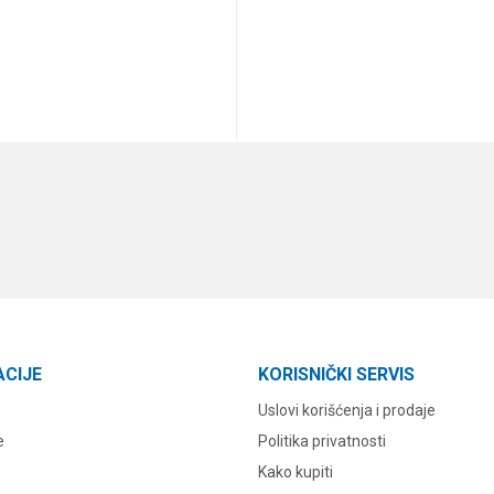
DODAJ U KORPU
DODAJ U KORPU
ACIJE
KORISNIČKI SERVIS
Uslovi korišćenja i prodaje
e
Politika privatnosti
Kako kupiti