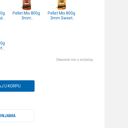
00g
Pellet Mix 800g
Pellet Mix 800g
gó
3mm
3mm Sweet
)
Chocolate-
Corn
Orange
(SP150291)
(SP150290)
00g
t
)
Obavesti me o sniženju
J U KORPU
DNJAMA