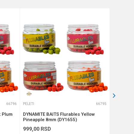
66796
PELETI
66795
PELETI
k Plum
DYNAMITE BAITS Flurables Yellow
DYNAMITE
Pineapple 8mm (DY1655)
900g 4mm
999,00
RSD
1.399,00