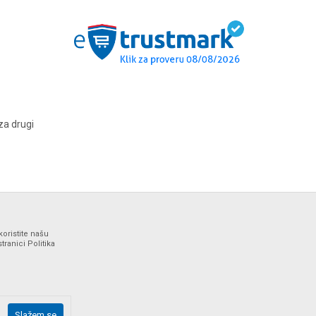
za drugi
koristite našu
ranici Politika
ne i bez grešaka. Svi artikli prikazani na sajtu su deo naše
Slažem se