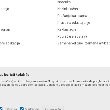
Isporuka
itanja
Načini plaćanja
Plaćanje karticama
Pravo na odustajanje
program
Reklamacije
Povraćaj sredstava
re aplikacija
Zamena veličine i zamena artikla 
a koristi kolačiće
s (kolačiće) u cilju poboljšanja korisničkog iskustva. Ukoliko nastavite da pregledate i 
 slažete se sa upotrebom kolačića. Detalje o upotrebi kolačića možete pogledati na st
Statistika
Marketing
zu slika i samih cena, ali ne možemo garantovati da su sve informacije komplet
Saznaj više