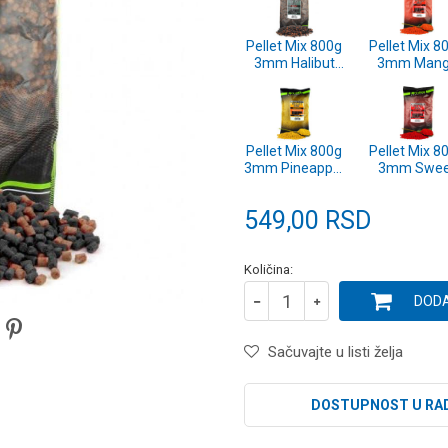
Pellet Mix 800g
Pellet Mix 8
3mm Halibut
3mm Man
(SP150298)
(SP150294
Pellet Mix 800g
Pellet Mix 8
3mm Pineapple
3mm Swee
(SP150293)
Spicy
(SP150295
549,00
RSD
Količina:
DODA
Sačuvajte u listi želja
DOSTUPNOST U RA