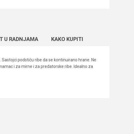
T U RADNJAMA
KAKO KUPITI
. Sastojci podstiču ribe da se kontinuirano hrane. Ne
e mamac i za mirne i za predatorske ribe. Idealno za