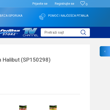
Prijavite se
Registrujte se
0
BRZA ISPORUKA
POMOĆ I NAJČEŠĆA PITANJA
Pretraži sajt
m Halibut (SP150298)