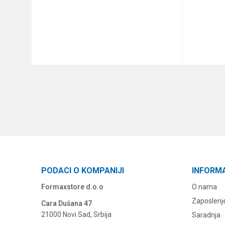
DODAJ U KORPU
PODACI O KOMPANIJI
INFORM
Formaxstore d.o.o
O nama
Zaposlenj
Cara Dušana 47
21000 Novi Sad, Srbija
Saradnja