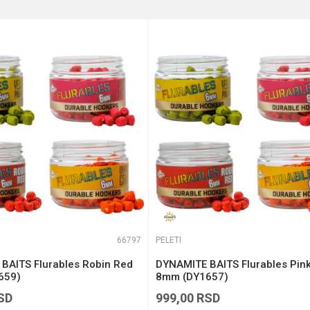
e koliko je 6 - 1 :
66797
PELETI
BAITS Flurables Robin Red
DYNAMITE BAITS Flurables Pin
659)
8mm (DY1657)
SD
999,00
RSD