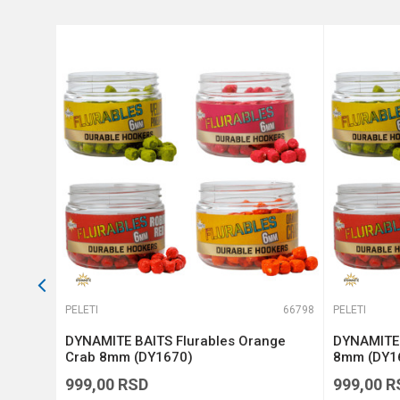
Anti-spam zaštita - izračunajt
POŠALJI
66596
PELETI
66798
PELETI
x -
DYNAMITE BAITS Flurables Orange
DYNAMITE 
Crab 8mm (DY1670)
8mm (DY1
999,00
RSD
999,00
R