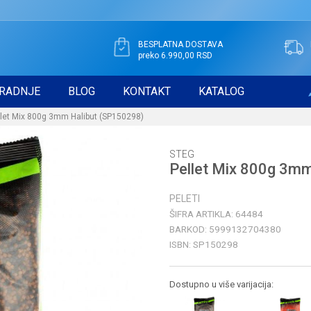
BESPLATNA DOSTAVA
preko 6.990,00 RSD
RADNJE
BLOG
KONTAKT
KATALOG
llet Mix 800g 3mm Halibut (SP150298)
STEG
Pellet Mix 800g 3m
PELETI
ŠIFRA ARTIKLA:
64484
BARKOD:
5999132704380
ISBN:
SP150298
Dostupno u više varijacija: