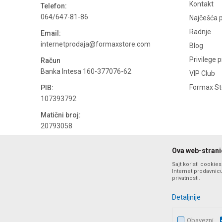
Kontakt
Telefon:
064/647-81-86
Najčešća p
Radnje
Email:
internetprodaja@formaxstore.com
Blog
Privilege 
Račun
Banka Intesa 160-377076-62
VIP Club
Formax Sto
PIB:
107393792
Matični broj:
20793058
PDV broj
Ova web-stranic
694500884
Sajt koristi cookie
Internet prodavnicu
privatnosti.
Detaljnije
Obavezni
Nastojimo da budemo što precizniji u opisu proizvoda, prika