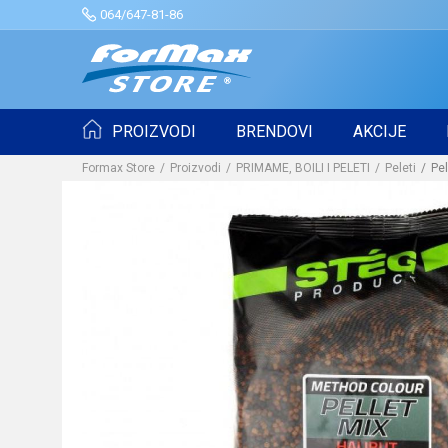
064/647-81-86
PROIZVODI
BRENDOVI
AKCIJE
Formax Store
Proizvodi
PRIMAME, BOILI I PELETI
Peleti
Pe