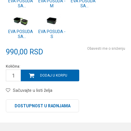
EVA POSUDA
EVA POSUDA -
EVA POSUDA
SA
M
SA
POKLOPCEM -
POKLOPCEM -
M
S
EVA POSUDA
EVA POSUDA -
SA
S
POKLOPCEM
ZA PELETE
Obavesti me o sniženju
990,00
RSD
Količina:
DODAJ U KORPU
Sačuvajte u listi želja
DOSTUPNOST U RADNJAMA