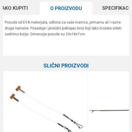
KAKO KUPITI
SPECIFIKACI
O PROIZVODU
Posuda od EVA materijala, odlična za vaše mamce, primamu ali i razne
druge namene. Poseduje i providni poklopac kroz koji lako možete videti
sadržinu kutije. Dimenzije posude su 23x18x7cm.
Karakteristika
Vrednost
Ime/Nadimak
Kategorija
Razna oprema za feeder
SLIČNI PROIZVODI
Brend
Elegance Method
Email
Poruka