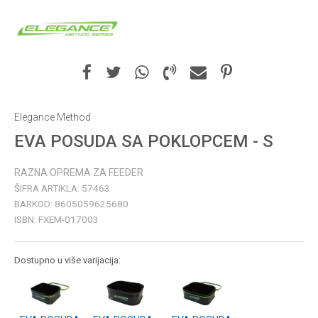
Elegance Method
EVA POSUDA SA POKLOPCEM - S
RAZNA OPREMA ZA FEEDER
ŠIFRA ARTIKLA:
57463
BARKOD:
8605059625680
ISBN:
FXEM-017003
Dostupno u više varijacija: