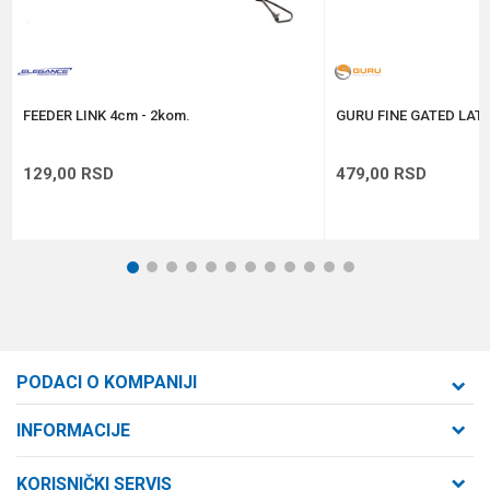
Anti-spam zaštita - izračunajte koliko je 9 - 4 :
POŠALJI
FEEDER LINK 4cm - 2kom.
GURU FINE GATED LAT
129,00
RSD
479,00
RSD
1
2
3
4
5
6
7
8
9
10
11
12
PODACI O KOMPANIJI
Formaxstore d.o.o
INFORMACIJE
O nama
Cara Dušana 47
KORISNIČKI SERVIS