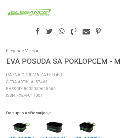
Elegance Method
EVA POSUDA SA POKLOPCEM - M
RAZNA OPREMA ZA FEEDER
ŠIFRA ARTIKLA:
57461
BARKOD:
8605059625666
ISBN:
FXEM-017001
Dostupno u više varijacija: