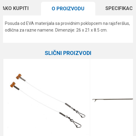
KAKO KUPITI
SPECIFIKACI
O PROIZVODU
Posuda od EVA materijala sa providnim poklopcem na rajsferšlus,
odlična za razne namene. Dimenzije: 26 x 21 x 8.5 cm.
Karakteristika
Vrednost
Ime/Nadimak
Kategorija
Razna oprema za feeder
SLIČNI PROIZVODI
Brend
Elegance Method
Email
Poruka
Anti-spam zaštita - izračunajte koliko je 9 - 4 :