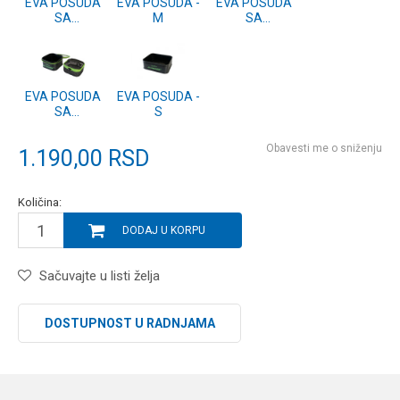
EVA POSUDA
EVA POSUDA -
EVA POSUDA
SA
M
SA
POKLOPCEM -
POKLOPCEM -
M
S
EVA POSUDA
EVA POSUDA -
SA
S
POKLOPCEM
ZA PELETE
Obavesti me o sniženju
1.190,00
RSD
Količina:
DODAJ U KORPU
Sačuvajte u listi želja
DOSTUPNOST U RADNJAMA