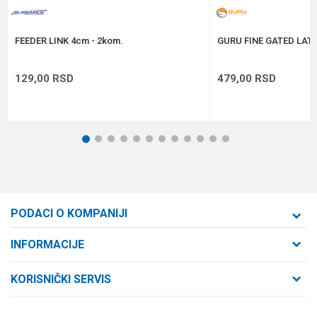
POŠALJI
FEEDER LINK 4cm - 2kom.
GURU FINE GATED LAT
129,00
RSD
479,00
RSD
1
2
3
4
5
6
7
8
9
10
11
12
PODACI O KOMPANIJI
Formaxstore d.o.o
INFORMACIJE
O nama
Cara Dušana 47
KORISNIČKI SERVIS
21000 Novi Sad, Srbija
Zaposlenje
Uslovi korišćenja i prodaje
Saradnja
Telefon: