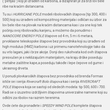
("petljaš") koji je izrađen od karbona, a dizajniran je za brzi lov bele
ribe na kraćim distancama.
Tu su i
HURRICANE POLE
modeli ribolovačkih štapova (tip 300, 400 i
500) koji su izrađeni od kompozitnog materijala i odličan su izbor za
lov bele ribe na plovak na kraćim distancama kao i za one koji tek
počinju svoj ribolovačku karijeru, a možemo da ponudimo i
NANOCORE ENERGY POLE
štapove od 4 m, 5 m i 6 metara,
prvoklasne teleskopske štapove bez provodnika koji su izrađeni od
high modulus (HM2) karbona i uz primenu nanotehnologije tako da
su vrlo lagani, jaki i brze akcije. Donji deo rukohvata kod ovih štapova
presvučen je s neklizajućim materijalom, na kraju drške poseduju
metalne zaštitne kape,a poseduju takođe i lepe čepove od gume i
ukrasnog drveta.
U ponudi plovkaroških štapova bez provodnika od brenda Formax
ističe se i serija
Rivercraft Bolo štapova
kao i serija
RIVERCRAFT
POLE
štapova koja se sastoji od sledećih modela: tip 500, 600 i 700.
Radi se o izuzetno izdržljivim štapovima univerzalne namene koji su
odlični za ribolov na raznim terenima.
Ovde ćete da pronađete i
SPEEDY WIND POLE
komplete štapova