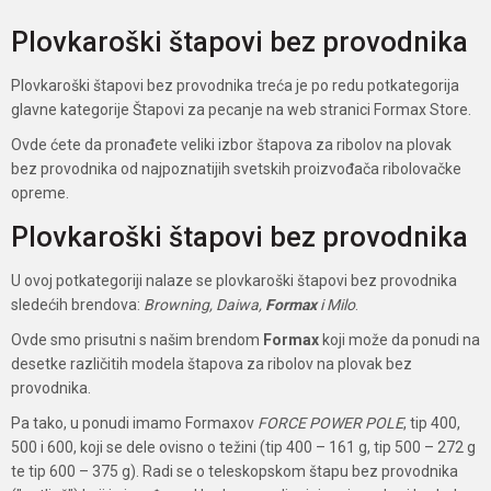
Plovkaroški štapovi bez provodnika
Plovkaroški štapovi bez provodnika treća je po redu potkategorija
glavne kategorije Štapovi za pecanje na web stranici Formax Store.
Ovde ćete da pronađete veliki izbor štapova za ribolov na plovak
bez provodnika od najpoznatijih svetskih proizvođača ribolovačke
opreme.
Plovkaroški štapovi bez provodnika
U ovoj potkategoriji nalaze se plovkaroški štapovi bez provodnika
sledećih brendova:
Browning, Daiwa,
Formax
i Milo
.
Ovde smo prisutni s našim brendom
Formax
koji može da ponudi na
desetke različitih modela štapova za ribolov na plovak bez
provodnika.
Pa tako, u ponudi imamo Formaxov
FORCE POWER POLE
, tip 400,
500 i 600, koji se dele ovisno o težini (tip 400 – 161 g, tip 500 – 272 g
te tip 600 – 375 g). Radi se o teleskopskom štapu bez provodnika