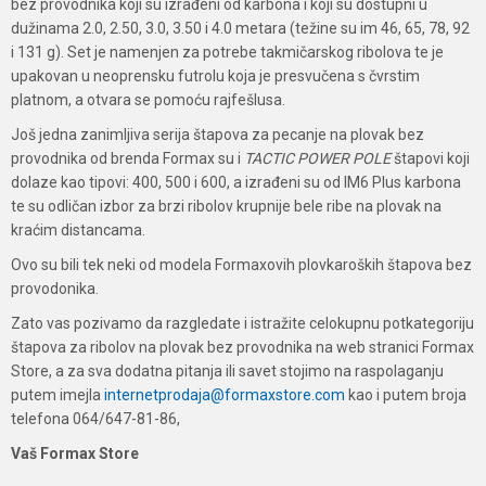
bez provodnika koji su izrađeni od karbona i koji su dostupni u
dužinama 2.0, 2.50, 3.0, 3.50 i 4.0 metara (težine su im 46, 65, 78, 92
i 131 g). Set je namenjen za potrebe takmičarskog ribolova te je
upakovan u neoprensku futrolu koja je presvučena s čvrstim
platnom, a otvara se pomoću rajfešlusa.
Još jedna zanimljiva serija štapova za pecanje na plovak bez
provodnika od brenda Formax su i
TACTIC POWER POLE
štapovi koji
dolaze kao tipovi: 400, 500 i 600, a izrađeni su od IM6 Plus karbona
te su odličan izbor za brzi ribolov krupnije bele ribe na plovak na
kraćim distancama.
Ovo su bili tek neki od modela Formaxovih plovkaroških štapova bez
provodonika.
Zato vas pozivamo da razgledate i istražite celokupnu potkategoriju
štapova za ribolov na plovak bez provodnika na web stranici Formax
Store, a za sva dodatna pitanja ili savet stojimo na raspolaganju
putem imejla
internetprodaja@formaxstore.com
kao i putem broja
telefona 064/647-81-86,
Vaš Formax Store