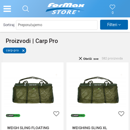
0
Filteri
Sortiraj
Proizvodi | Carp Pro
carp-pro
582
proizvoda
Obriši sve
WEIGH SLING FLOATING
WEIGHING SLING XL