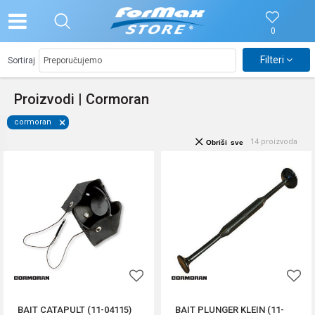
0
Filteri
Sortiraj
Proizvodi | Cormoran
cormoran
14
proizvoda
Obriši sve
BAIT CATAPULT (11-04115)
BAIT PLUNGER KLEIN (11-