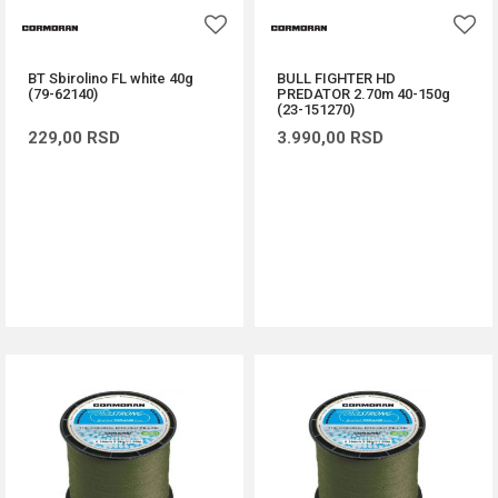
BT Sbirolino FL white 40g
BULL FIGHTER HD
(79-62140)
PREDATOR 2.70m 40-150g
(23-151270)
229,00
RSD
3.990,00
RSD
DODAJ U KORPU
DODAJ U KORPU