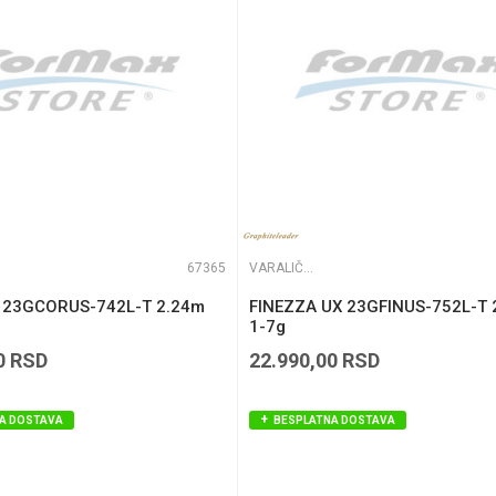
67365
VARALIČARSKI ŠTAPOVI
 23GCORUS-742L-T 2.24m
FINEZZA UX 23GFINUS-752L-T 
1-7g
0
RSD
22.990,00
RSD
A DOSTAVA
BESPLATNA DOSTAVA