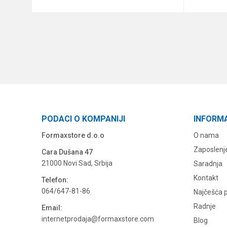
DODAJ U KORPU
PODACI O KOMPANIJI
INFORM
Formaxstore d.o.o
O nama
Zaposlenj
Cara Dušana 47
21000 Novi Sad, Srbija
Saradnja
Kontakt
Telefon:
064/647-81-86
Najčešća p
Radnje
Email:
internetprodaja@formaxstore.com
Blog