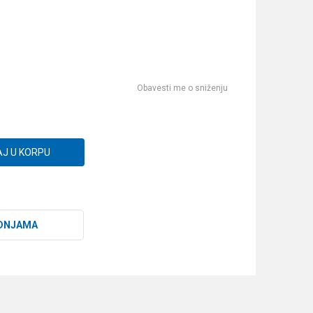
Obavesti me o sniženju
J U KORPU
DNJAMA