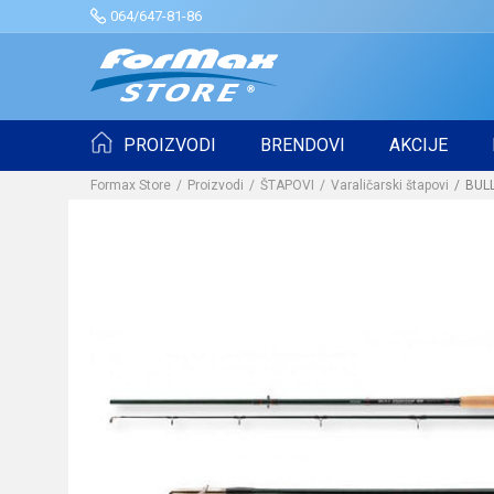
064/647-81-86
PROIZVODI
BRENDOVI
AKCIJE
Formax Store
Proizvodi
ŠTAPOVI
Varaličarski štapovi
BULL