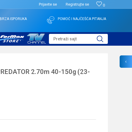
Prijavite se
Registrujte se
0
BRZA ISPORUKA
POMOĆ I NAJČEŠĆA PITANJA
Pretraži sajt
REDATOR 2.70m 40-150g (23-