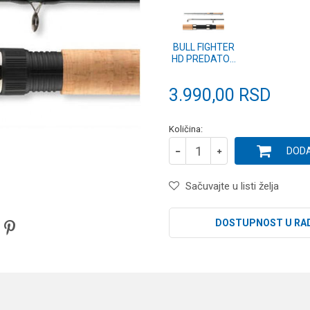
BULL FIGHTER
HD PREDATOR
2.70m 40-150g
(23-151270)
3.990,00
RSD
Količina:
DODA
Sačuvajte u listi želja
DOSTUPNOST U RA