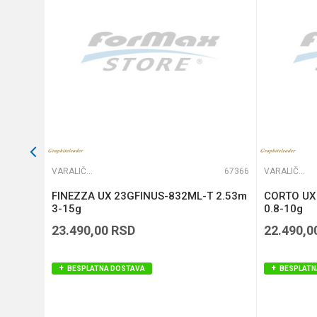
POŠALJI
66144
VARALIČARSKI ŠTAPOVI
67366
VARALIČARSKI ŠTAPOVI
ML
FINEZZA UX 23GFINUS-832ML-T 2.53m
CORTO UX
3-15g
0.8-10g
23.490,00
RSD
22.490,0
BESPLATNA DOSTAVA
BESPLATN