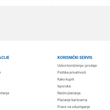
DODAJ U KORPU
DODAJ U KORPU
ACIJE
KORISNIČKI SERVIS
Uslovi korišćenja i prodaje
e
Politika privatnosti
Kako kupiti
Isporuka
itanja
Načini plaćanja
Plaćanje karticama
Pravo na odustajanje