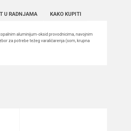
T U RADNJAMA
KAKO KUPITI
stopalnim aluminijum-oksid provodnicima, navojnim
izbor za potrebe težeg varaličarenja (som, krupna