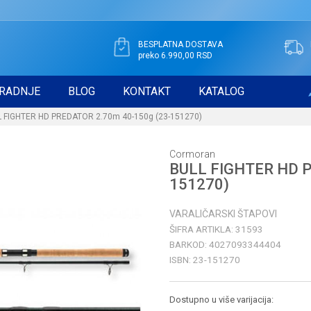
BESPLATNA DOSTAVA
preko 6.990,00 RSD
RADNJE
BLOG
KONTAKT
KATALOG
 FIGHTER HD PREDATOR 2.70m 40-150g (23-151270)
Cormoran
BULL FIGHTER HD P
151270)
VARALIČARSKI ŠTAPOVI
ŠIFRA ARTIKLA:
31593
BARKOD:
4027093344404
ISBN:
23-151270
Dostupno u više varijacija: