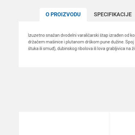
O PROIZVODU
SPECIFIKACIJЕ
Izuzetno snažan dvodelni varaličarski štap izrađen od 
držačem mašinice i plutanom drškom pune dužine. Spoj iz
štuka ili smuđ), dubinskog ribolova ili lova grabljivica na
Karakteristika
Ime/Nadimak
Kategorija
Težina bacanja
Poruka
Broj delova
Brend
Dužina
Anti-spam zaštita - izračunajt