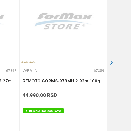
67362
VARALIČARSKI ŠTAPOVI
67359
VARALIČARSKI ŠTAPOVI
2.27m
REMOTO GORMS-973MH 2.92m 100g
ARGENTO
2.74m 28
44.990,00
RSD
54.990,
BESPLATNA DOSTAVA
BESPLAT