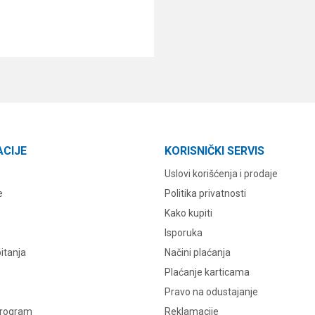
DODAJ U KORPU
ACIJE
KORISNIČKI SERVIS
Uslovi korišćenja i prodaje
e
Politika privatnosti
Kako kupiti
Isporuka
itanja
Načini plaćanja
Plaćanje karticama
Pravo na odustajanje
program
Reklamacije