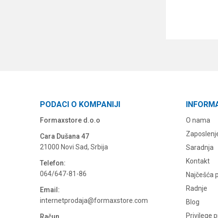
PODACI O KOMPANIJI
INFORM
Formaxstore d.o.o
O nama
Zaposlenj
Cara Dušana 47
21000 Novi Sad, Srbija
Saradnja
Kontakt
Telefon:
064/647-81-86
Najčešća p
Radnje
Email:
internetprodaja@formaxstore.com
Blog
Privilege 
Račun