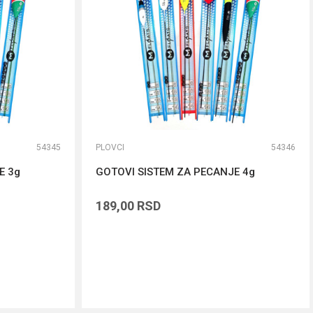
54345
PLOVCI
54346
E 3g
GOTOVI SISTEM ZA PECANJE 4g
189,00
RSD
DODAJ U KORPU