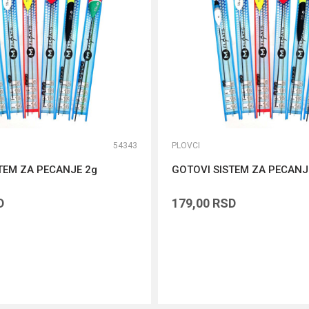
54343
PLOVCI
TEM ZA PECANJE 2g
GOTOVI SISTEM ZA PECANJ
D
179,00
RSD
DODAJ U KORPU
DODAJ U KORPU