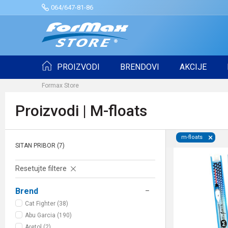
064/647-81-86
PROIZVODI
BRENDOVI
AKCIJE
Formax Store
Proizvodi | M-floats
m-floats
SITAN PRIBOR
(7)
Resetujte filtere
Brend
Cat Fighter (38)
Abu Garcia (190)
Aretol (2)