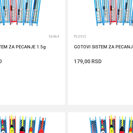
56464
PLOVCI
TEM ZA PECANJE 1.5g
GOTOVI SISTEM ZA PECANJ
D
179,00
RSD
DODAJ U KORPU
DODAJ U KORPU