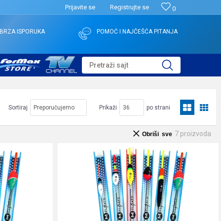
Prijavite se
Registrujte se
0
BRZA ISPORUKA
POMOĆ I NAJČEŠĆA PITANJA
Pretraži sajt
Sortiraj
Prikaži
po strani
7
proizvoda
Obriši sve