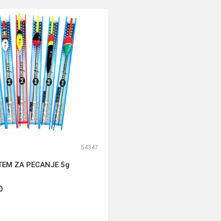
54347
TEM ZA PECANJE 5g
D