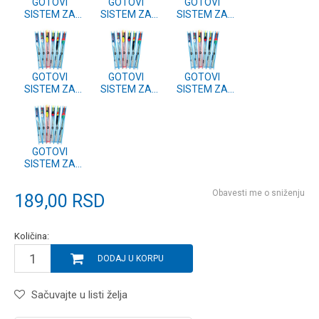
GOTOVI
GOTOVI
GOTOVI
SISTEM ZA
SISTEM ZA
SISTEM ZA
PECANJE 1.5g
PECANJE 5g
PECANJE 4g
GOTOVI
GOTOVI
GOTOVI
SISTEM ZA
SISTEM ZA
SISTEM ZA
PECANJE 3g
PECANJE 2.5g
PECANJE 2g
GOTOVI
SISTEM ZA
PECANJE 1g
Obavesti me o sniženju
189,00
RSD
Količina:
DODAJ U KORPU
Sačuvajte u listi želja