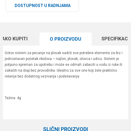
DOSTUPNOST U RADNJAMA
KAKO KUPITI
SPECIFIKACI
O PROIZVODU
Gotov sistem za pecanje na plovak sadrži sve potrebne elemente za brz i
jednostavan početak ribolova – najlon, plovak, olovca i udicu. Sistem je
potpuno spreman za upotrebu i može se odmah zabaciti u vodu iz ruke ili
zakačiti na štap bez provodnika. Idealno za sve one koji žele praktično
rešenje bez dodatnog vezivanja i podešavanja.
Težina: 4g
Karakteristika
Vrednost
Ime/Nadimak
Kategorija
Plovci
SLIČNI PROIZVODI