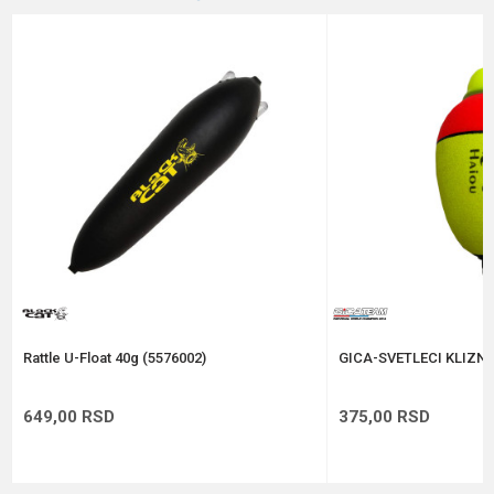
Brend
M-floats
Email
Poruka
Anti-spam zaštita - izračunajte koliko je 4 + 1 :
POŠALJI
Rattle U-Float 40g (5576002)
GICA-SVETLECI KLIZNI
649,00
RSD
375,00
RSD