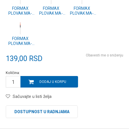
FORMAX
FORMAX
FORMAX
PLOVAK MA-
PLOVAK MA-
PLOVAK MA-
09, 3g (2 kom.)
09, 5g (2 kom.)
09, 2g (2 kom.)
FORMAX
PLOVAK MA-
09, 0.5g (2
kom.)
Obavesti me o sniženju
139,00
RSD
Količina:
DODAJ U KORPU
Sačuvajte u listi želja
DOSTUPNOST U RADNJAMA