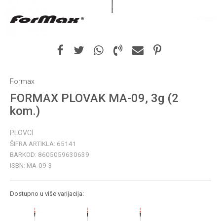
Formax
FORMAX PLOVAK MA-09, 3g (2
kom.)
PLOVCI
ŠIFRA ARTIKLA:
65141
BARKOD:
8605059630639
ISBN:
MA-09-3
Dostupno u više varijacija: