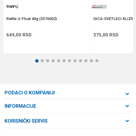
POŠALJI
Rattle U-Float 40g (5576002)
GICA-SVETLECI KLIZNI
649,00
RSD
375,00
RSD
1
2
3
4
5
6
7
8
9
10
11
12
PODACI O KOMPANIJI
Formaxstore d.o.o
INFORMACIJE
O nama
Cara Dušana 47
KORISNIČKI SERVIS
21000 Novi Sad, Srbija
Zaposlenje
Uslovi korišćenja i prodaje
Saradnja