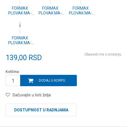
FORMAX
FORMAX
FORMAX
PLOVAK MA-
PLOVAK MA-
PLOVAK MA-
09, 3g (2 kom.)
09, 5g (2 kom.)
09, 2g (2 kom.)
FORMAX
PLOVAK MA-
09, 0.5g (2
kom.)
Obavesti me o sniženju
139,00
RSD
Količina:
DODAJ U KORPU
Sačuvajte u listi želja
DOSTUPNOST U RADNJAMA