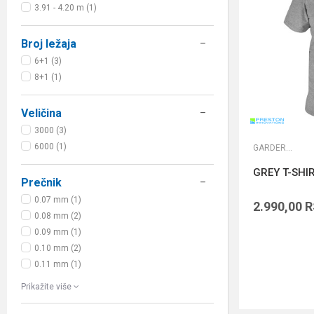
3.91 - 4.20 m (1)
Broj ležaja
6+1 (3)
8+1 (1)
Veličina
3000 (3)
6000 (1)
GARDEROBA
GREY T-SHI
Prečnik
0.07 mm (1)
2.990,00
R
0.08 mm (2)
0.09 mm (1)
0.10 mm (2)
0.11 mm (1)
Prikažite više