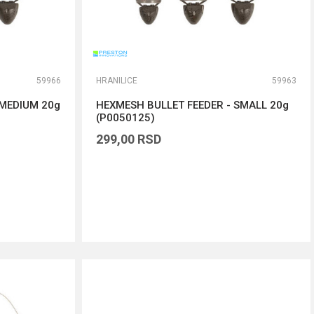
59966
HRANILICE
59963
 MEDIUM 20g
HEXMESH BULLET FEEDER - SMALL 20g
(P0050125)
299,00
RSD
DODAJ U KORPU