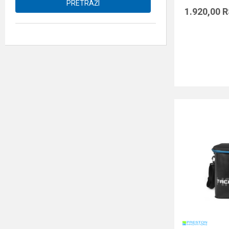
PRETRAŽI
1.920,00
R