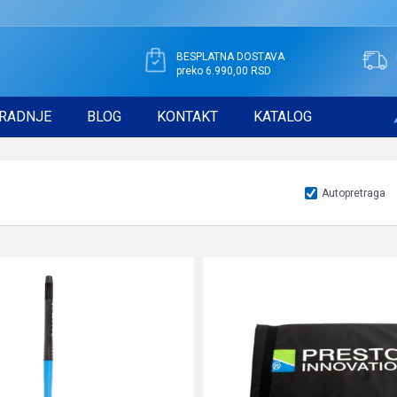
BESPLATNA DOSTAVA
preko 6.990,00 RSD
RADNJE
BLOG
KONTAKT
KATALOG
Autopretraga