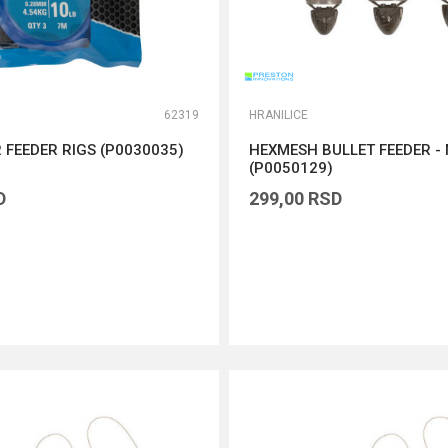
62319
HRANILICE
 FEEDER RIGS (P0030035)
HEXMESH BULLET FEEDER -
(P0050129)
D
299,00
RSD
DODAJ U KORPU
DODAJ U KORPU