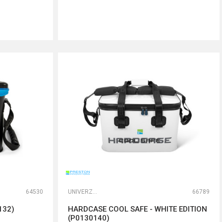
DODAJ U KORPU
64530
UNIVERZALNE TORBE
66789
132)
HARDCASE COOL SAFE - WHITE EDITION
(P0130140)