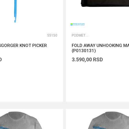
55150
PODMETAČI ZA RIBU
SGORGER KNOT PICKER
FOLD AWAY UNHOOKING M
(P0130131)
D
3.590,00
RSD
DODAJ U KORPU
DODAJ U KORPU