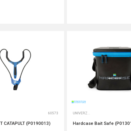
DODAJ U KORPU
DODAJ U KORPU
60573
UNIVERZALNE TORBE
 CATAPULT (P0190013)
Hardcase Bait Safe (P0130