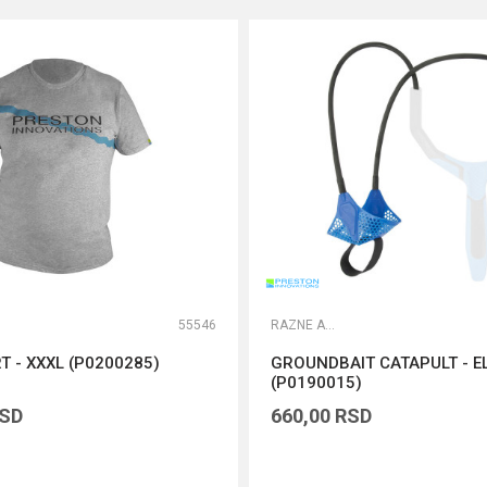
55546
RAZNE ALATKE
T - XXXL (P0200285)
GROUNDBAIT CATAPULT - E
(P0190015)
SD
660,00
RSD