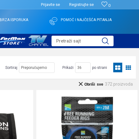
Prijavite se
Registrujte se
0
BRZA ISPORUKA
POMOĆ I NAJČEŠĆA PITANJA
Pretraži sajt
Sortiraj
Prikaži
po strani
372
proizvoda
Obriši sve