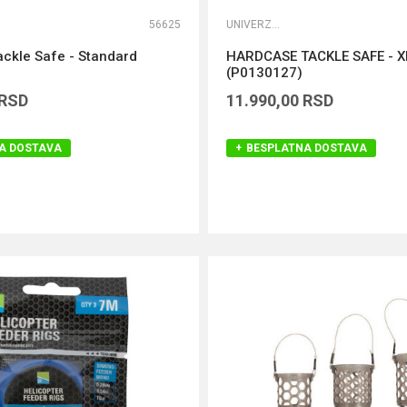
56625
UNIVERZALNE TORBE
ckle Safe - Standard
HARDCASE TACKLE SAFE - X
(P0130127)
RSD
11.990,00
RSD
A DOSTAVA
BESPLATNA DOSTAVA
DODAJ U KORPU
DODAJ U KORPU