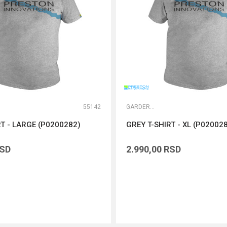
55142
GARDEROBA
RT - LARGE (P0200282)
GREY T-SHIRT - XL (P02002
SD
2.990,00
RSD
DODAJ U KORPU
DODAJ U KORPU