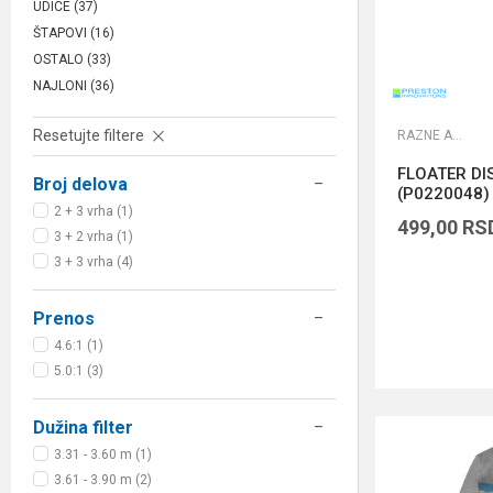
UDICE
(37)
ŠTAPOVI
(16)
OSTALO
(33)
NAJLONI
(36)
Resetujte filtere
RAZNE ALATKE
FLOATER DI
Broj delova
(P0220048)
2 + 3 vrha (1)
499,00
RS
3 + 2 vrha (1)
3 + 3 vrha (4)
Prenos
4.6:1 (1)
5.0:1 (3)
Dužina filter
3.31 - 3.60 m (1)
3.61 - 3.90 m (2)