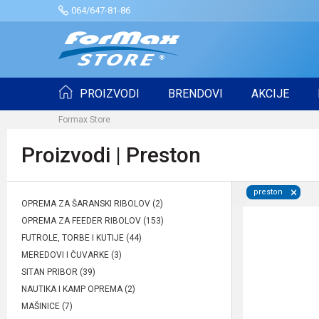
064/647-81-86
PROIZVODI
BRENDOVI
AKCIJE
Formax Store
Proizvodi | Preston
preston
OPREMA ZA ŠARANSKI RIBOLOV
(2)
OPREMA ZA FEEDER RIBOLOV
(153)
FUTROLE, TORBE I KUTIJE
(44)
MEREDOVI I ČUVARKE
(3)
SITAN PRIBOR
(39)
NAUTIKA I KAMP OPREMA
(2)
MAŠINICE
(7)