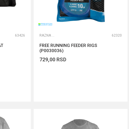
63426
RAZNA OPREMA ZA FEEDER
62320
AT
FREE RUNNING FEEDER RIGS
(P0030036)
729,00
RSD
DODAJ U KORPU