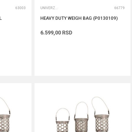
63003
UNIVERZALNE TORBE
66779
L
HEAVY DUTY WEIGH BAG (P0130109)
6.599,00
RSD
DODAJ U KORPU