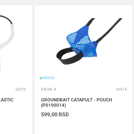
60575
RAZNE ALATKE
60574
LASTIC
GROUNDBAIT CATAPULT - POUCH
(P0190014)
599,00
RSD