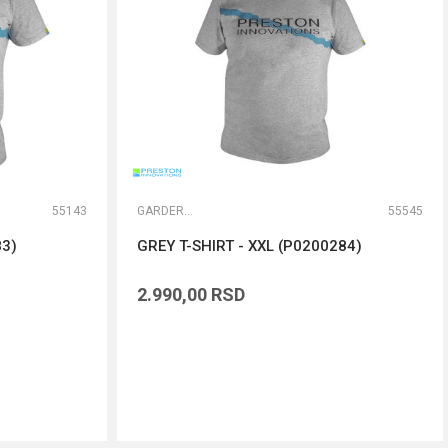
55143
GARDEROBA
55545
83)
GREY T-SHIRT - XXL (P0200284)
2.990,00
RSD
DODAJ U KORPU