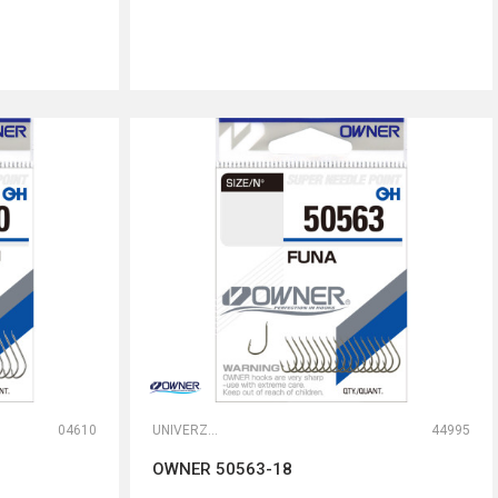
DODAJ U KORPU
04610
UNIVERZALNE UDICE
44995
OWNER 50563-18