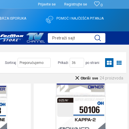
Prijavite se
Registrujte se
0
BRZA ISPORUKA
POMOĆ I NAJČEŠĆA PITANJA
Pretraži sajt
Sortiraj
Prikaži
po strani
24
proizvoda
Obriši sve