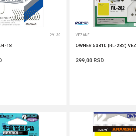
29130
VEZANE UDICE
04-18
OWNER 53810 (RL-282) VE
D
399,00
RSD
DODAJ U KORPU
DODAJ U KORPU