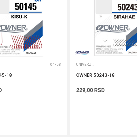
04758
UNIVERZALNE UDICE
45-18
OWNER 50243-18
D
229,00
RSD
DODAJ U KORPU
DODAJ U KORPU