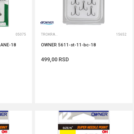
05075
TROKRAKE I DVOKRAKE UDICE
15652
ZANE-18
OWNER 5611-st-11-bc-18
499,00
RSD
DODAJ U KORPU