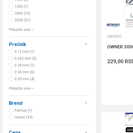
1500 (1)
2000 (16)
2500 (31)
Prikažite više
UNIVERZALNE UDICE
Prečnik
OWNER 500
0.12 mm (1)
0.265 mm (5)
229,00
RS
0.28 mm (1)
0.30 mm (6)
0.33 mm (4)
Prikažite više
Brend
Formax (1)
Owner (23)
Cena