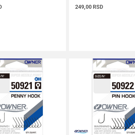
D
249,00
RSD
DODAJ U KORPU
DODAJ U KORPU