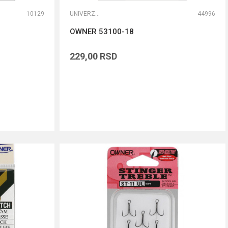
10129
UNIVERZALNE UDICE
44996
OWNER 53100-18
229,00
RSD
DODAJ U KORPU