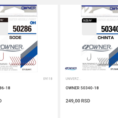
09118
UNIVERZALNE UDICE
86-18
OWNER 50340-18
D
249,00
RSD