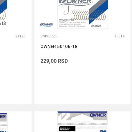
21126
UNIVERZALNE UDICE
10014
OWNER 50106-18
229,00
RSD
DODAJ U KORPU