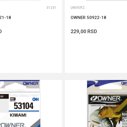
31231
UNIVERZALNE UDICE
21-18
OWNER 50922-18
D
229,00
RSD
DODAJ U KORPU
DODAJ U KORPU