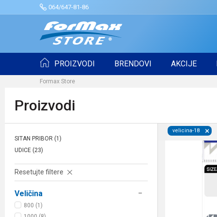
064/647-81-86
PROIZVODI
BRENDOVI
AKCIJE
Formax Store
Proizvodi
velicina-18
SITAN PRIBOR
(1)
UDICE
(23)
Resetujte filtere
Veličina
800 (1)
1000 (8)