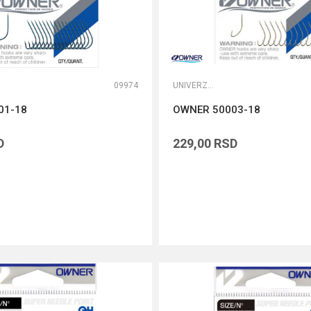
09974
UNIVERZALNE UDICE
01-18
OWNER 50003-18
D
229,00
RSD
DODAJ U KORPU
DODAJ U KORPU