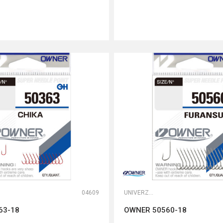
DODAJ U KORPU
DODAJ U KORPU
04609
UNIVERZALNE UDICE
63-18
OWNER 50560-18