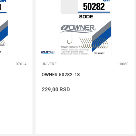
07614
UNIVERZALNE UDICE
10060
OWNER 50282-18
229,00
RSD
DODAJ U KORPU