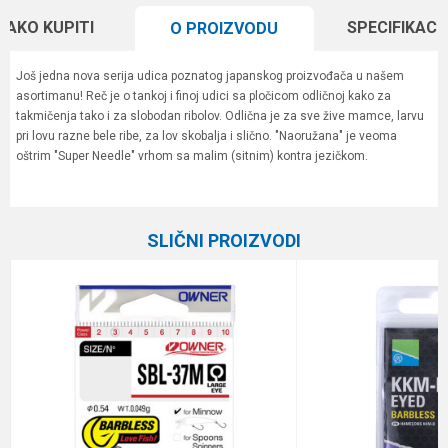
KAKO KUPITI
SPECIFIKACI
O PROIZVODU
Još jedna nova serija udica poznatog japanskog proizvođača u našem
asortimanu! Reč je o tankoj i finoj udici sa pločicom odličnoj kako za
takmičenja tako i za slobodan ribolov. Odlična je za sve žive mamce, larvu
pri lovu razne bele ribe, za lov skobalja i slično. "Naoružana" je veoma
oštrim "Super Needle" vrhom sa malim (sitnim) kontra jezičkom.
Karakteristika
Vrednost
Ime/Nadimak
Kategorija
Univerzalne udice
SLIČNI PROIZVODI
Boja
braon
Email
Brend
Owner
Pakovanje
18
Poruka
Prečnik
0.33 mm
Veličina
18