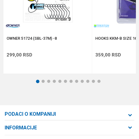
Anti-spam zaštita - izračunajte koliko je 4 + 1 :
POŠALJI
OWNER 51724 (SBL-37M) -8
HOOKS KKM-B SIZE 16 
299,00
RSD
359,00
RSD
1
2
3
4
5
6
7
8
9
10
11
12
PODACI O KOMPANIJI
Formaxstore d.o.o
INFORMACIJE