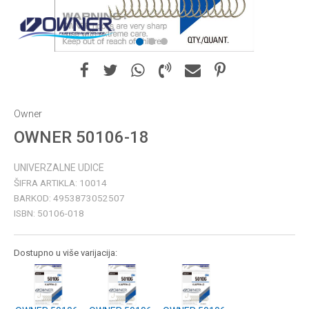
1
2
3
Owner
OWNER 50106-18
UNIVERZALNE UDICE
ŠIFRA ARTIKLA:
10014
BARKOD:
4953873052507
ISBN:
50106-018
Dostupno u više varijacija: