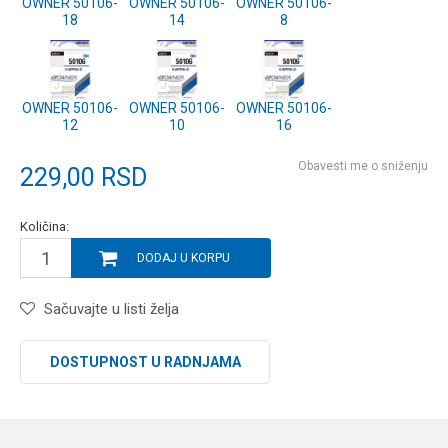
OWNER 50106-
OWNER 50106-
OWNER 50106-
18
14
8
OWNER 50106-
OWNER 50106-
OWNER 50106-
12
10
16
Obavesti me o sniženju
229,00
RSD
Količina:
DODAJ U KORPU
Sačuvajte u listi želja
DOSTUPNOST U RADNJAMA