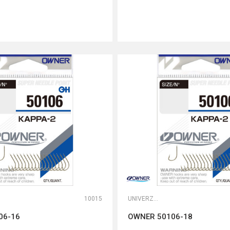
DODAJ U KORPU
DODAJ U KORPU
10015
UNIVERZALNE UDICE
06-16
OWNER 50106-18