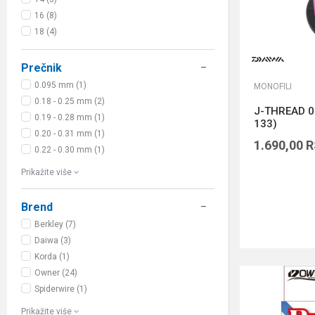
16 (8)
18 (4)
Prečnik
0.095 mm (1)
MONOFILI
0.18 - 0.25 mm (2)
J-THREAD 0
0.19 - 0.28 mm (1)
133)
0.20 - 0.31 mm (1)
1.690,00
R
0.22 - 0.30 mm (1)
Prikažite više
Brend
Berkley (7)
Daiwa (3)
Korda (1)
Owner (24)
Spiderwire (1)
Prikažite više