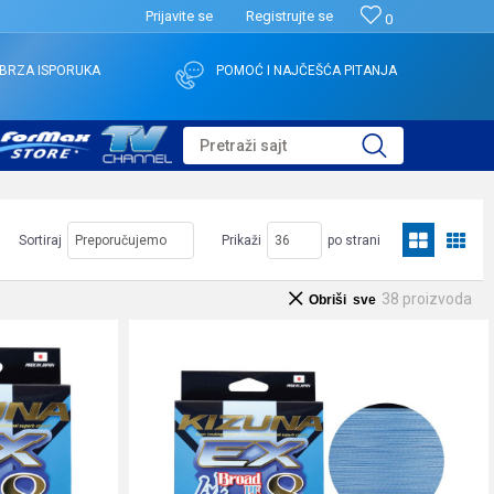
Prijavite se
Registrujte se
0
BRZA ISPORUKA
POMOĆ I NAJČEŠĆA PITANJA
Pretraži sajt
Sortiraj
Prikaži
po strani
38
proizvoda
Obriši sve