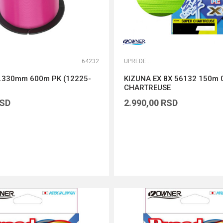
64232
UPREDENE STRUNE
.330mm 600m PK (12225-
KIZUNA EX 8X 56132 150m
CHARTREUSE
SD
2.990,00
RSD
DODAJ U KORPU
DODAJ U KORPU