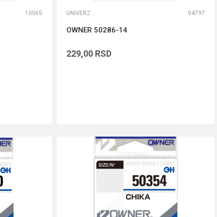
10065
UNIVERZALNE UDICE
04797
OWNER 50286-14
229,00
RSD
DODAJ U KORPU