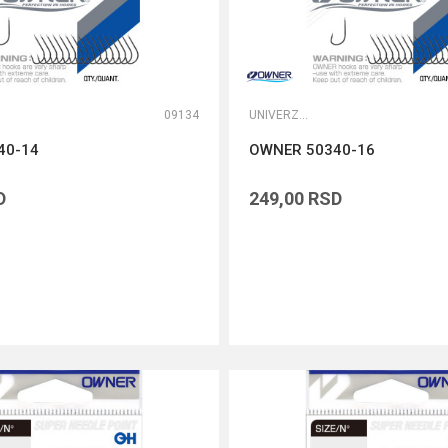
09134
UNIVERZALNE UDICE
40-14
OWNER 50340-16
D
249,00
RSD
DODAJ U KORPU
DODAJ U KORPU