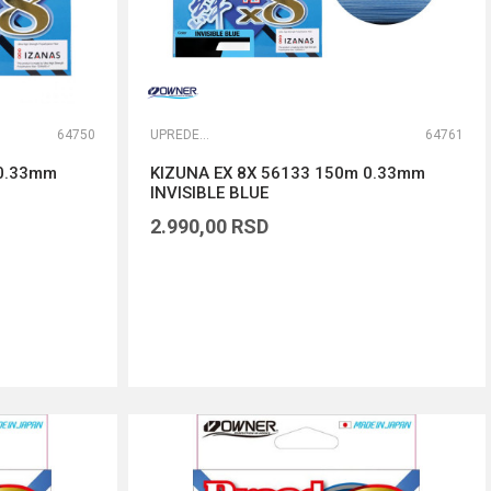
64750
UPREDENE STRUNE
64761
 0.33mm
KIZUNA EX 8X 56133 150m 0.33mm
INVISIBLE BLUE
2.990,00
RSD
DODAJ U KORPU