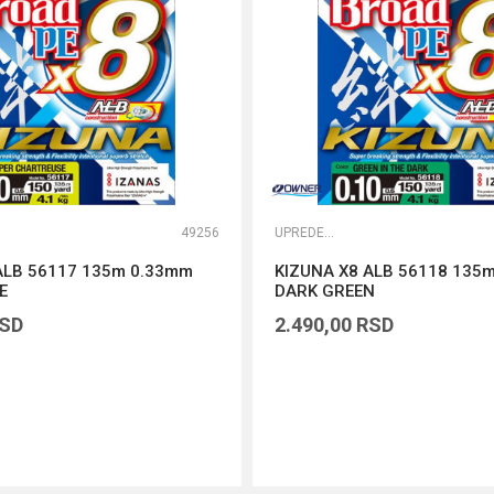
49256
UPREDENE STRUNE
ALB 56117 135m 0.33mm
KIZUNA X8 ALB 56118 135
E
DARK GREEN
SD
2.490,00
RSD
DODAJ U KORPU
DODAJ U KORPU