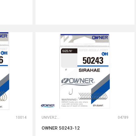
DODAJ U KORPU
10014
UNIVERZALNE UDICE
04789
OWNER 50243-12