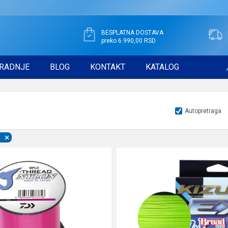
BESPLATNA DOSTAVA
preko 6.990,00 RSD
RADNJE
BLOG
KONTAKT
KATALOG
Autopretraga