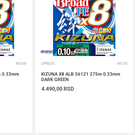
49268
UPREDENE STRUNE
49278
m 0.33mm
KIZUNA X8 ALB 56121 275m 0.33mm
DARK GREEN
4.490,00
RSD
DODAJ U KORPU