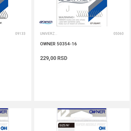
09133
UNIVERZALNE UDICE
05060
OWNER 50354-16
229,00
RSD
DODAJ U KORPU