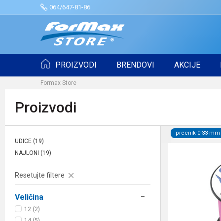
064/647-81-86
PROIZVODI
BRENDOVI
AKCIJE
Formax Store
Proizvodi
precnik-0-33-mm
UDICE
(19)
NAJLONI
(19)
Resetujte filtere
Veličina
12 (2)
14 (5)