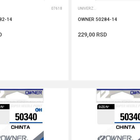
07618
UNIVERZALNE UDICE
82-14
OWNER 50284-14
D
229,00
RSD
DODAJ U KORPU
DODAJ U KORPU