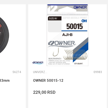
56274
UNIVERZALNE UDICE
09983
.33mm
OWNER 50015-12
229,00
RSD