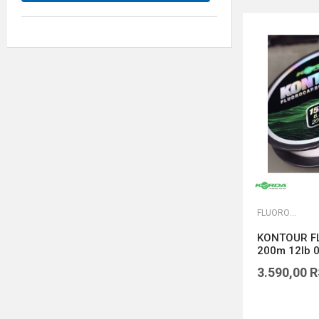
FLUOROKARBONI
KONTOUR F
200m 12lb 
3.590,00
R