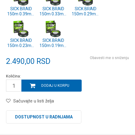
SICK BRAID
SICK BRAID
SICK BRAID
150m 0.39mm
150m 0.33mm
150m 0.29mm
MOSS GREEN
MOSS GREEN
MOSS GREEN
(1558732)
(1558731)
(1558730)
SICK BRAID
SICK BRAID
150m 0.23mm
150m 0.19mm
MOSS GREEN
MOSS GREEN
(1558729)
(1558598)
Obavesti me o sniženju
2.490,00
RSD
Količina:
DODAJ U KORPU
Sačuvajte u listi želja
DOSTUPNOST U RADNJAMA