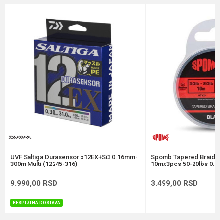
Brend
Berkley
Email
Dužina
150 m
Nosivost
38-1-kg
Poruka
Prečnik
0.33 mm
Anti-spam zaštita - izračunajte koliko je 9 - 4 :
POŠALJI
UVF Saltiga Durasensor x12EX+Si3 0.16mm-
Spomb Tapered Braide
300m Multi (12245-316)
10mx3pcs 50-20lbs 0.3
9.990,00
RSD
3.499,00
RSD
BESPLATNA DOSTAVA