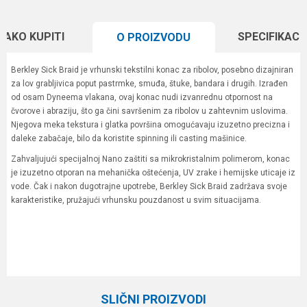
KAKO KUPITI
SPECIFIKACI
O PROIZVODU
Berkley Sick Braid je vrhunski tekstilni konac za ribolov, posebno dizajniran
za lov grabljivica poput pastrmke, smuđa, štuke, bandara i drugih. Izrađen
od osam Dyneema vlakana, ovaj konac nudi izvanrednu otpornost na
čvorove i abraziju, što ga čini savršenim za ribolov u zahtevnim uslovima.
Njegova meka tekstura i glatka površina omogućavaju izuzetno precizna i
daleke zabačaje, bilo da koristite spinning ili casting mašinice.
Zahvaljujući specijalnoj Nano zaštiti sa mikrokristalnim polimerom, konac
je izuzetno otporan na mehanička oštećenja, UV zrake i hemijske uticaje iz
vode. Čak i nakon dugotrajne upotrebe, Berkley Sick Braid zadržava svoje
karakteristike, pružajući vrhunsku pouzdanost u svim situacijama.
Karakteristika
Vrednost
Ime/Nadimak
Kategorija
Upredene strune
SLIČNI PROIZVODI