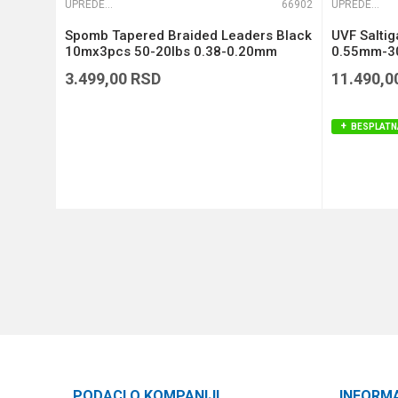
65822
UPREDENE STRUNE
66902
UPREDENE STRUNE
Si3
Spomb Tapered Braided Leaders Black
UVF Salti
)
10mx3pcs 50-20lbs 0.38-0.20mm
0.55mm-30
(DBL005)
3.499,00
RSD
11.490,0
BESPLATN
DODAJ U KORPU
PODACI O KOMPANIJI
INFORM