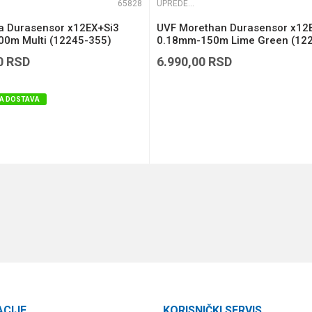
65828
UPREDENE STRUNE
ga Durasensor x12EX+Si3
UVF Morethan Durasensor x12
0m Multi (12245-355)
0.18mm-150m Lime Green (12
118)
0
RSD
6.990,00
RSD
A DOSTAVA
DODAJ U KORPU
DODAJ U KORPU
ACIJE
KORISNIČKI SERVIS