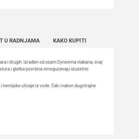
T U RADNJAMA
KAKO KUPITI
andara i drugih. Izrađen od osam Dyneema vlakana, ovaj
kstura i glatka površina omogućavaju izuzetno
i hemijske uticaje iz vode. Čak i nakon dugotrajne