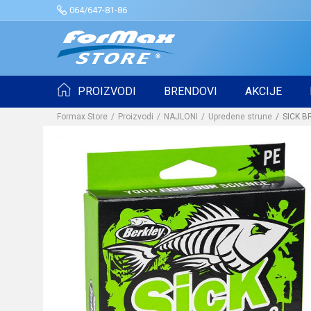
064/647-81-86
PROIZVODI
BRENDOVI
AKCIJE
Formax Store
Proizvodi
NAJLONI
Upredene strune
SICK B