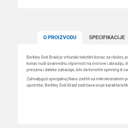
O PROIZVODU
SPECIFIKACIJЕ
Berkley Sick Braid je vrhunski tekstilni konac za ribolov
konac nudi izvanrednu otpornost na čvorove i abraziju, 
precizna i daleke zabačaje, bilo da koristite spinning ili c
Zahvaljujući specijalnoj Nano zaštiti sa mikrokristalnim
upotrebe, Berkley Sick Braid zadržava svoje karakteristi
Karakteristika
Ime/Nadimak
Kategorija