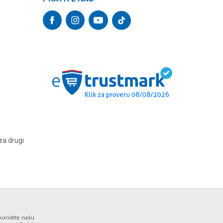
za drugi
koristite našu