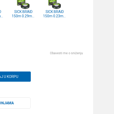
D
SICK BRAID
SICK BRAID
mm
150m 0.29mm
150m 0.23mm
EN
MOSS GREEN
MOSS GREEN
)
(1558730)
(1558729)
Obavesti me o sniženju
J U KORPU
DNJAMA