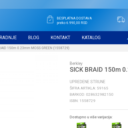
BESPLATNA DOSTAVA
preko 6.990,00 RSD
RADNJE
BLOG
KONTAKT
KATALOG
RAID 150m 0.23mm MOSS GREEN (1558729)
Berkley
SICK BRAID 150m 
UPREDENE STRUNE
ŠIFRA ARTIKLA:
59165
BARKOD:
028632982150
ISBN:
1558729
Dostupno u više varijacija: