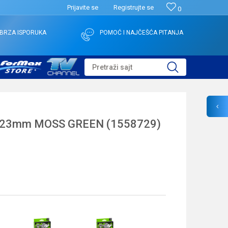
Prijavite se
Registrujte se
0
BRZA ISPORUKA
POMOĆ I NAJČEŠĆA PITANJA
Pretraži sajt
0.23mm MOSS GREEN (1558729)