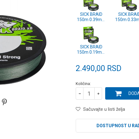
SICK BRAID
SICK BRAI
150m 0.39mm
150m 0.33
MOSS GREEN
MOSS GRE
(1558732)
(1558731
SICK BRAID
150m 0.19mm
MOSS GREEN
(1558598)
2.490,00
RSD
Količina:
DODA
Sačuvajte u listi želja
DOSTUPNOST U RA