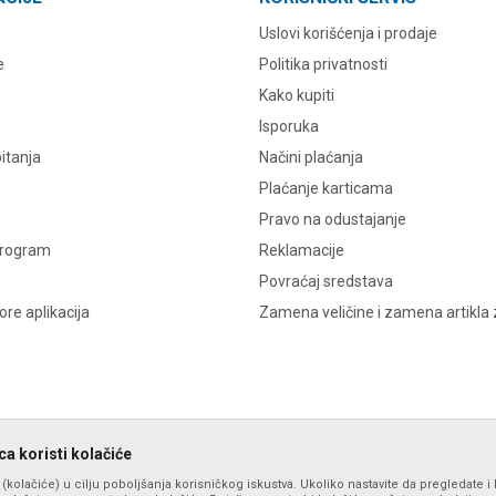
Uslovi korišćenja i prodaje
e
Politika privatnosti
Kako kupiti
Isporuka
itanja
Načini plaćanja
Plaćanje karticama
Pravo na odustajanje
program
Reklamacije
Povraćaj sredstava
re aplikacija
Zamena veličine i zamena artikla 
a koristi kolačiće
s (kolačiće) u cilju poboljšanja korisničkog iskustva. Ukoliko nastavite da pregledate i 