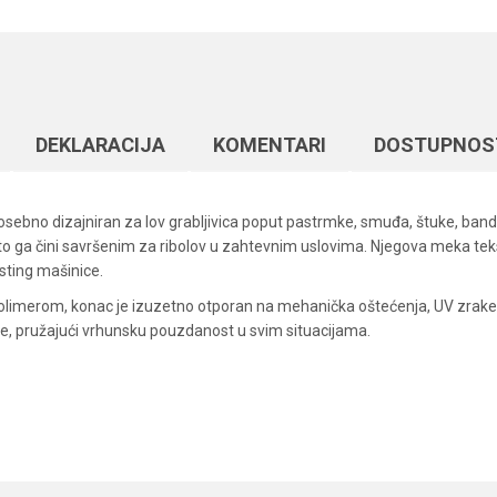
DEKLARACIJA
KOMENTARI
DOSTUPNOS
, posebno dizajniran za lov grabljivica poput pastrmke, smuđa, štuke, b
što ga čini savršenim za ribolov u zahtevnim uslovima. Njegova meka te
asting mašinice.
 polimerom, konac je izuzetno otporan na mehanička oštećenja, UV zrake 
ke, pružajući vrhunsku pouzdanost u svim situacijama.
Vrednost
Email
Upredene strune