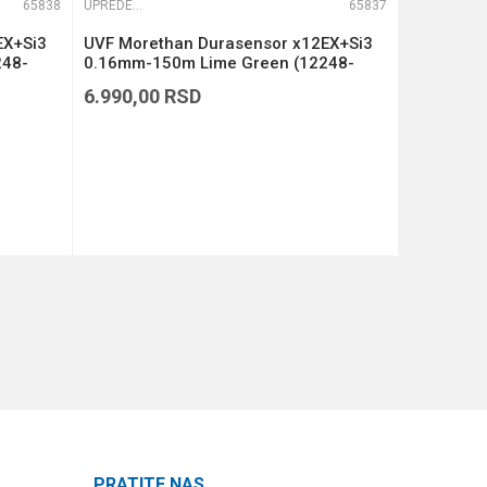
65838
UPREDENE STRUNE
65837
UPREDENE STRUNE
EX+Si3
UVF Morethan Durasensor x12EX+Si3
UVF More
248-
0.16mm-150m Lime Green (12248-
0.14mm-1
116)
114)
6.990,00
RSD
6.990,00
DODAJ U KORPU
PRATITE NAS