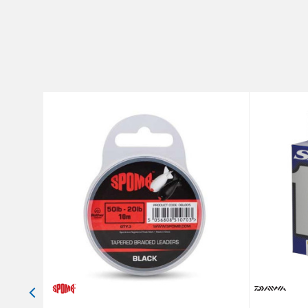
Brend
Poruka
Dužina
Nosivost
Prečnik
Anti-spam zaštita - izračunaj
POŠALJI