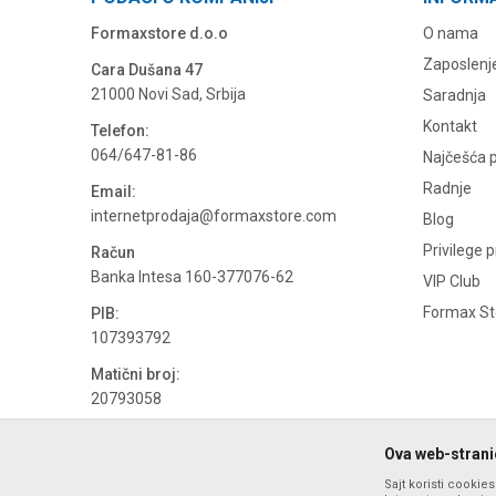
Formaxstore d.o.o
O nama
Zaposlenj
Cara Dušana 47
21000 Novi Sad, Srbija
Saradnja
Kontakt
Telefon:
064/647-81-86
Najčešća p
Radnje
Email:
internetprodaja@formaxstore.com
Blog
Privilege 
Račun
Banka Intesa 160-377076-62
VIP Club
Formax Sto
PIB:
107393792
Matični broj:
20793058
PDV broj
Ova web-stranic
694500884
Sajt koristi cookie