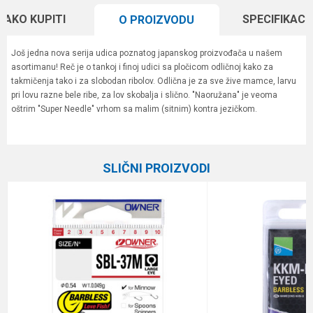
KAKO KUPITI
SPECIFIKACI
O PROIZVODU
Još jedna nova serija udica poznatog japanskog proizvođača u našem
asortimanu! Reč je o tankoj i finoj udici sa pločicom odličnoj kako za
takmičenja tako i za slobodan ribolov. Odlična je za sve žive mamce, larvu
pri lovu razne bele ribe, za lov skobalja i slično. "Naoružana" je veoma
oštrim "Super Needle" vrhom sa malim (sitnim) kontra jezičkom.
Karakteristika
Vrednost
Ime/Nadimak
Kategorija
Univerzalne udice
SLIČNI PROIZVODI
Boja
braon
Email
Brend
Owner
Pakovanje
18
Poruka
Prečnik
0.33 mm
Veličina
16