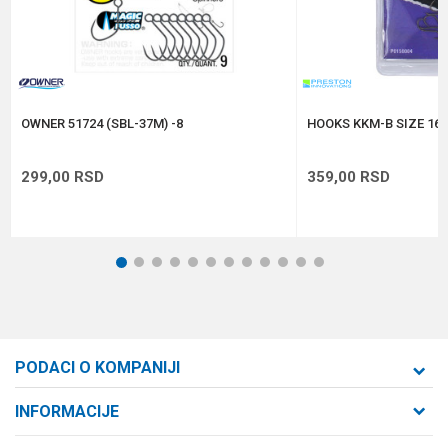
Anti-spam zaštita - izračunajte koliko je 6 - 1 :
POŠALJI
OWNER 51724 (SBL-37M) -8
HOOKS KKM-B SIZE 16 
299,00
RSD
359,00
RSD
1
2
3
4
5
6
7
8
9
10
11
12
PODACI O KOMPANIJI
Formaxstore d.o.o
INFORMACIJE