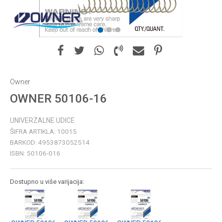
1
2
3
Owner
OWNER 50106-16
UNIVERZALNE UDICE
ŠIFRA ARTIKLA:
10015
BARKOD:
4953873052514
ISBN:
50106-016
Dostupno u više varijacija: