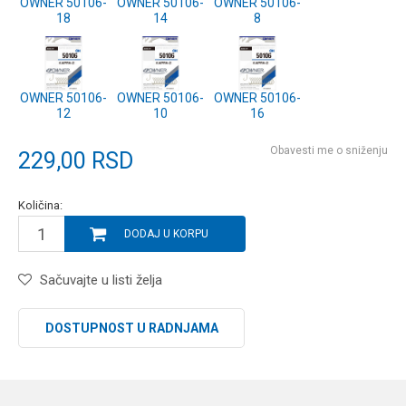
OWNER 50106-
OWNER 50106-
OWNER 50106-
18
14
8
OWNER 50106-
OWNER 50106-
OWNER 50106-
12
10
16
Obavesti me o sniženju
229,00
RSD
Količina:
DODAJ U KORPU
Sačuvajte u listi želja
DOSTUPNOST U RADNJAMA