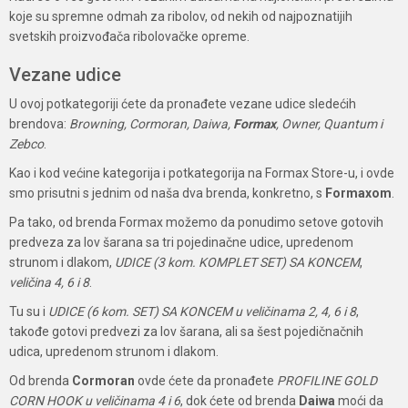
koje su spremne odmah za ribolov, od nekih od najpoznatijih
svetskih proizvođača ribolovačke opreme.
Vezane udice
U ovoj potkategoriji ćete da pronađete vezane udice sledećih
brendova:
Browning, Cormoran, Daiwa,
Formax
, Owner, Quantum i
Zebco
.
Kao i kod većine kategorija i potkategorija na Formax Store-u, i ovde
smo prisutni s jednim od naša dva brenda, konkretno, s
Formaxom
.
Pa tako, od brenda Formax možemo da ponudimo setove gotovih
predveza za lov šarana sa tri pojedinačne udice, upredenom
strunom i dlakom,
UDICE (3 kom. KOMPLET SET) SA KONCEM
,
veličina 4, 6 i 8
.
Tu su i
UDICE (6 kom. SET) SA KONCEM
u veličinama 2, 4, 6 i 8
,
takođe gotovi predvezi za lov šarana, ali sa šest pojedičnačnih
udica, upredenom strunom i dlakom.
Od brenda
Cormoran
ovde ćete da pronađete
PROFILINE GOLD
CORN HOOK u veličinama 4 i 6
, dok ćete od brenda
Daiwa
moći da