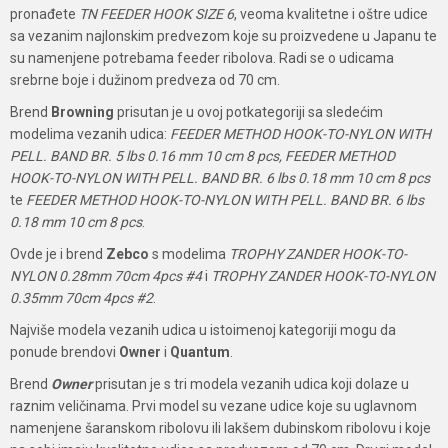
pronađete
TN FEEDER HOOK SIZE 6
, veoma kvalitetne i oštre udice
sa vezanim najlonskim predvezom koje su proizvedene u Japanu te
su namenjene potrebama feeder ribolova. Radi se o udicama
srebrne boje i dužinom predveza od 70 cm.
Brend
Browning
prisutan je u ovoj potkategoriji sa sledećim
modelima vezanih udica:
FEEDER METHOD HOOK-TO-NYLON WITH
PELL. BAND BR. 5 lbs 0.16 mm 10 cm 8 pcs, FEEDER METHOD
HOOK-TO-NYLON WITH PELL. BAND BR. 6 lbs 0.18 mm 10 cm 8 pcs
te
FEEDER METHOD HOOK-TO-NYLON WITH PELL. BAND BR. 6 lbs
0.18 mm 10 cm 8 pcs
.
Ovde je i brend
Zebco
s modelima
TROPHY ZANDER HOOK-TO-
NYLON 0.28mm 70cm 4pcs #4
i
TROPHY ZANDER HOOK-TO-NYLON
0.35mm 70cm 4pcs #2
.
Najviše modela vezanih udica u istoimenoj kategoriji mogu da
ponude brendovi
Owner
i
Quantum
.
Brend
Owner
prisutan je s tri modela vezanih udica koji dolaze u
raznim veličinama. Prvi model su vezane udice koje su uglavnom
namenjene šaranskom ribolovu ili lakšem dubinskom ribolovu i koje