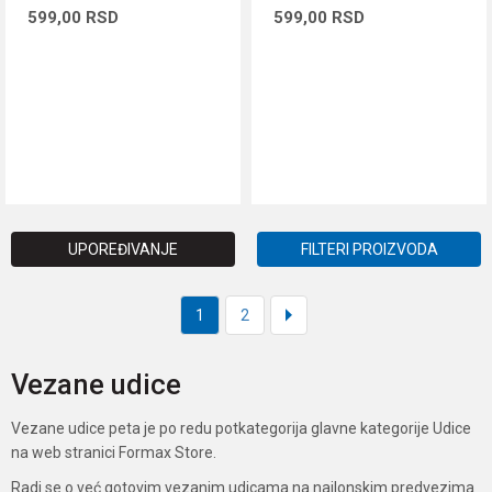
599,00
RSD
599,00
RSD
DODAJ U KORPU
DODAJ U KORPU
UPOREĐIVANJE
FILTERI PROIZVODA
1
2
Vezane udice
Vezane udice peta je po redu potkategorija glavne kategorije Udice
na web stranici Formax Store.
Radi se o već gotovim vezanim udicama na najlonskim predvezima