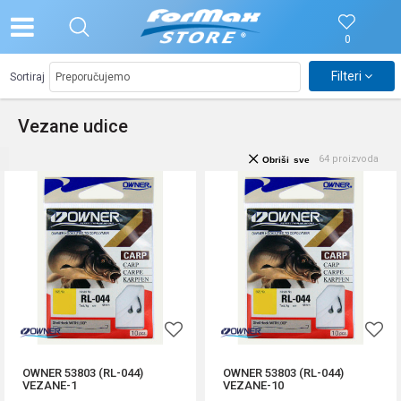
0
Filteri
Sortiraj
Vezane udice
64
proizvoda
Obriši sve
OWNER 53803 (RL-044)
OWNER 53803 (RL-044)
VEZANE-1
VEZANE-10