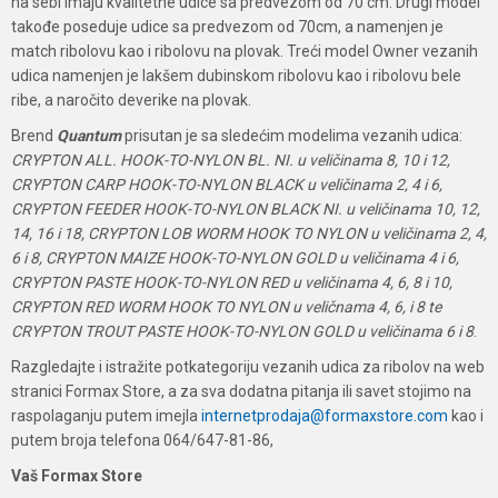
na sebi imaju kvalitetne udice sa predvezom od 70 cm. Drugi model
takođe poseduje udice sa predvezom od 70cm, a namenjen je
match ribolovu kao i ribolovu na plovak. Treći model Owner vezanih
udica namenjen je lakšem dubinskom ribolovu kao i ribolovu bele
ribe, a naročito deverike na plovak.
Brend
Quantum
prisutan je sa sledećim modelima vezanih udica:
CRYPTON ALL. HOOK-TO-NYLON BL. NI. u veličinama 8, 10 i 12,
CRYPTON CARP HOOK-TO-NYLON BLACK u veličinama 2, 4 i 6,
CRYPTON FEEDER HOOK-TO-NYLON BLACK NI. u veličinama 10, 12,
14, 16 i 18, CRYPTON LOB WORM HOOK TO NYLON u veličinama 2, 4,
6 i 8, CRYPTON MAIZE HOOK-TO-NYLON GOLD u veličinama 4 i 6,
CRYPTON PASTE HOOK-TO-NYLON RED u veličinama 4, 6, 8 i 10,
CRYPTON RED WORM HOOK TO NYLON u veličnama 4, 6, i 8 te
CRYPTON TROUT PASTE HOOK-TO-NYLON GOLD u veličinama 6 i 8
.
Razgledajte i istražite potkategoriju vezanih udica za ribolov na web
stranici Formax Store, a za sva dodatna pitanja ili savet stojimo na
raspolaganju putem imejla
internetprodaja@formaxstore.com
kao i
putem broja telefona 064/647-81-86,
Vaš Formax Store