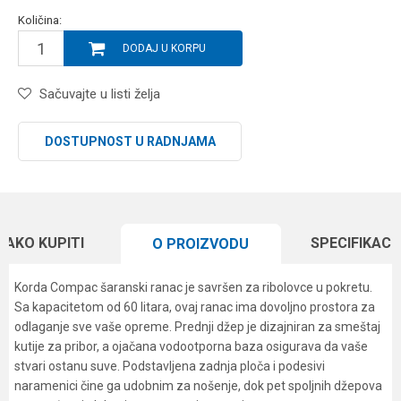
Količina:
DODAJ U KORPU
Sačuvajte u listi želja
DOSTUPNOST U RADNJAMA
KAKO KUPITI
SPECIFIKACI
O PROIZVODU
Korda Compac šaranski ranac je savršen za ribolovce u pokretu.
Sa kapacitetom od 60 litara, ovaj ranac ima dovoljno prostora za
odlaganje sve vaše opreme. Prednji džep je dizajniran za smeštaj
kutije za pribor, a ojačana vodootporna baza osigurava da vaše
stvari ostanu suve. Podstavljena zadnja ploča i podesivi
naramenici čine ga udobnim za nošenje, dok pet spoljnih džepova