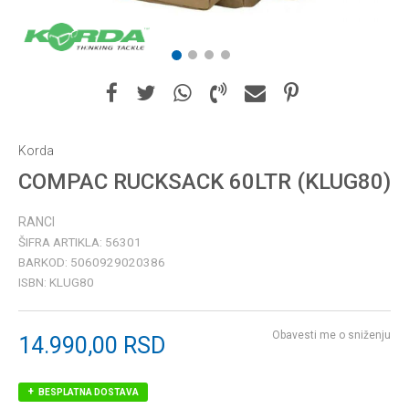
1
2
3
4
Korda
COMPAC RUCKSACK 60LTR (KLUG80)
RANCI
ŠIFRA ARTIKLA:
56301
BARKOD:
5060929020386
ISBN:
KLUG80
Obavesti me o sniženju
14.990,00
RSD
BESPLATNA DOSTAVA