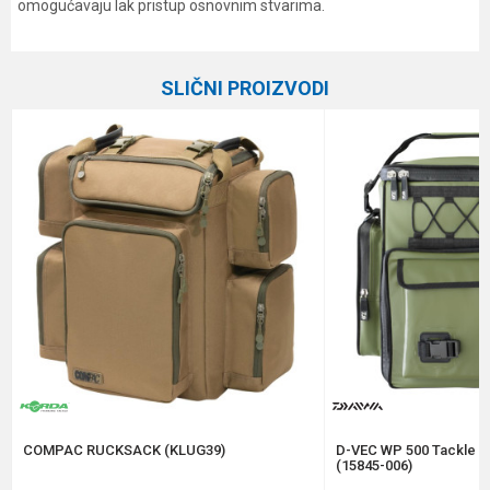
omogućavaju lak pristup osnovnim stvarima.
Karakteristika
Vrednost
Ime/Nadimak
Kategorija
Ranci
SLIČNI PROIZVODI
Brend
Korda
Email
Poruka
Anti-spam zaštita - izračunajte koliko je 4 + 1 :
POŠALJI
COMPAC RUCKSACK (KLUG39)
D-VEC WP 500 Tackle B
(15845-006)