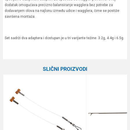
dodatak omogućava precizno balansiranje wagglera bez potrebe za
dodavanjem olova na najlonu između udice i wagglera, čime se postiže
savršena montaža.
Set sadrži dva adaptera i dostupan je u tri varijante težine: 3.2g, 4.4g i 6.5g.
Karakteristika
Vrednost
Ime/Nadimak
Kategorija
Razna oprema za feeder
SLIČNI PROIZVODI
Brend
Guru
Email
Poruka