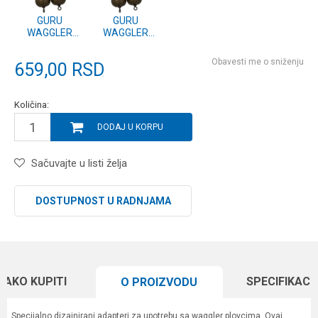
GURU
GURU
WAGGLER
WAGGLER
CONVERTERS
CONVERTERS
6.5g (GWC6)
4.4g (GWC4)
Obavesti me o sniženju
659,00
RSD
Količina:
DODAJ U KORPU
Sačuvajte u listi želja
DOSTUPNOST U RADNJAMA
KAKO KUPITI
SPECIFIKACI
O PROIZVODU
Specijalno dizajnirani adapteri za upotrebu sa waggler plovcima. Ovaj