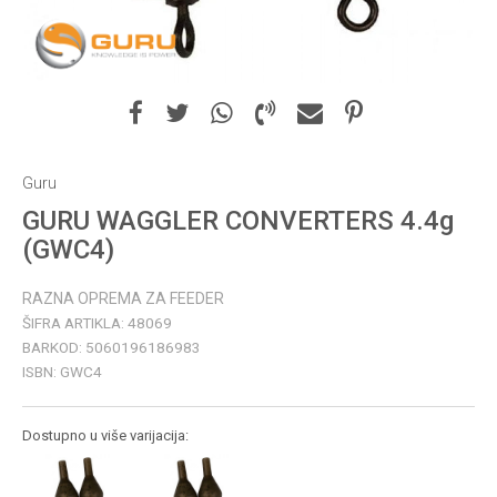
Guru
GURU WAGGLER CONVERTERS 4.4g
(GWC4)
RAZNA OPREMA ZA FEEDER
ŠIFRA ARTIKLA:
48069
BARKOD:
5060196186983
ISBN:
GWC4
Dostupno u više varijacija: