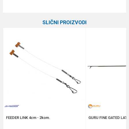
Karakteristika
Vrednost
Ime/Nadimak
Kategorija
Razna oprema za feeder
SLIČNI PROIZVODI
Brend
Elegance Feeder Pro
Email
Poruka
Anti-spam zaštita - izračunajte koliko je 2 + 3 :
POŠALJI
FEEDER LINK 4cm - 2kom.
GURU FINE GATED LAT