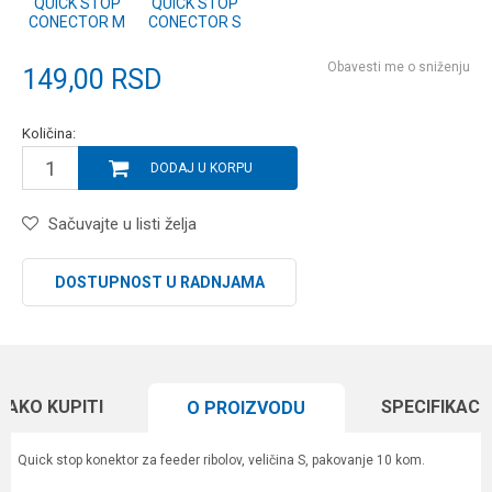
QUICK STOP
QUICK STOP
CONECTOR M
CONECTOR S
Obavesti me o sniženju
149,00
RSD
Količina:
DODAJ U KORPU
Sačuvajte u listi želja
DOSTUPNOST U RADNJAMA
KAKO KUPITI
SPECIFIKACI
O PROIZVODU
Quick stop konektor za feeder ribolov, veličina S, pakovanje 10 kom.